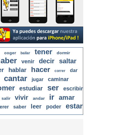
tener
coger
dormir
bailar
aber
decir
saltar
venir
hacer
er
hablar
dar
correr
cantar
caminar
jugar
ser
omer
estudiar
escribir
ir
vivir
amar
salir
andar
estar
leer
poder
erer
saber