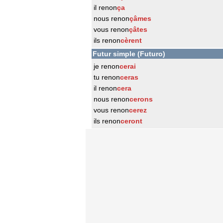
il renon
ça
nous renon
çâmes
vous renon
çâtes
ils renon
cèrent
Futur simple (Futuro)
je renon
cerai
tu renon
ceras
il renon
cera
nous renon
cerons
vous renon
cerez
ils renon
ceront