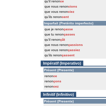
qu'il renon
ce
que nous renon
cions
que vous renon
ciez
qu'ils renon
cent
Imparfait (Pretérito imperfecto)
que je renon
çasse
que tu renon
çasses
qu'il renon
çât
que nous renon
çassions
que vous renon
çassiez
qu'ils renon
çassent
Impératif (Imperativo)
Présent (Presente)
renon
ce
renon
çons
renon
cez
Infinitif (Infinitivo)
Présent (Presente)