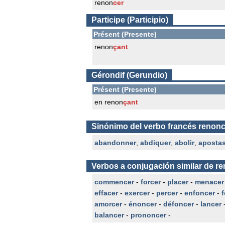
renon
cer
Participe (Participio)
Présent (Presente)
renon
çant
Gérondif (Gerundio)
Présent (Presente)
en renon
çant
Sinónimo del verbo francés renonc
abandonner
,
abdiquer
,
abolir
,
apostas
Verbos a conjugación similar de r
commencer
-
forcer
-
placer
-
menacer
effacer
-
exercer
-
percer
-
enfoncer
-
amorcer
-
énoncer
-
défoncer
-
lancer
balancer
-
prononcer
-