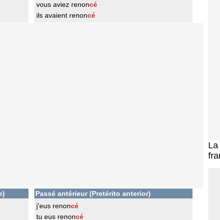
vous aviez renon
cé
ils avaient renon
cé
L
fra
e)
Passé antérieur (Pretérito anterior)
j'eus renon
cé
tu eus renon
cé