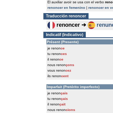
El auxiliar avoir se usa con el verbo
reno
renoncer en femenino
|
renoncer en v
Traducción
renoncer
renoncer ➔
renun
Indicatif (Indicativo)
Présent (Presente)
je renon
ce
tu renon
ces
il renon
ce
nous renon
çons
vous renon
cez
ils renon
cent
Imparfait (Pretérito imperfecto)
je renon
çais
tu renon
çais
il renon
çait
nous renon
cions