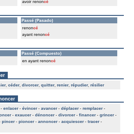
avoir renon
cé
Passé (Pasado)
renon
cé
ayant renon
cé
Passé (Compuesto)
en ayant renon
cé
er
ier
,
céder
,
divorcer
,
quitter
,
renier
,
répudier
,
résilier
enoncer
-
enlacer
-
évincer
-
avancer
-
déplacer
-
remplacer
-
foncer
-
exaucer
-
dénoncer
-
divorcer
-
financer
-
grincer
-
-
pincer
-
pioncer
-
annoncer
-
acquiescer
-
tracer
-