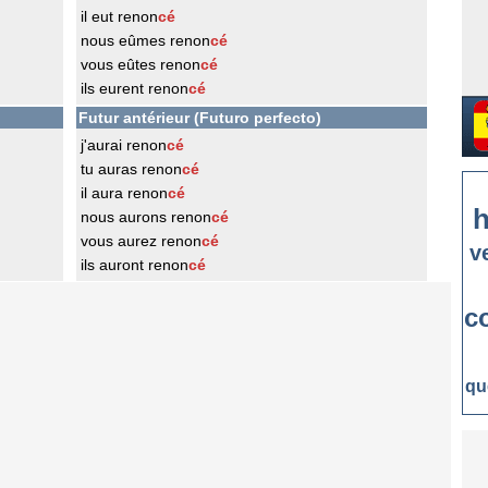
il eut renon
cé
nous eûmes renon
cé
vous eûtes renon
cé
ils eurent renon
cé
Futur antérieur (Futuro perfecto)
j'aurai renon
cé
tu auras renon
cé
il aura renon
cé
h
nous aurons renon
cé
vous aurez renon
cé
v
ils auront renon
cé
c
qu