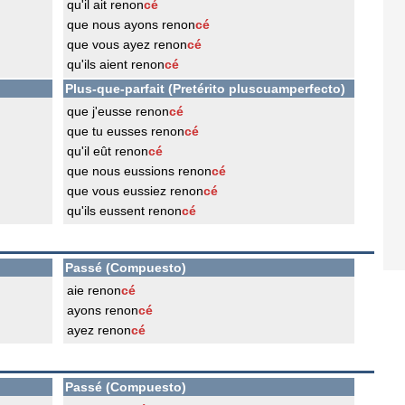
qu'il ait renon
cé
que nous ayons renon
cé
que vous ayez renon
cé
qu'ils aient renon
cé
Plus-que-parfait (Pretérito pluscuamperfecto)
que j'eusse renon
cé
que tu eusses renon
cé
qu'il eût renon
cé
que nous eussions renon
cé
que vous eussiez renon
cé
qu'ils eussent renon
cé
Passé (Compuesto)
aie renon
cé
ayons renon
cé
ayez renon
cé
Passé (Compuesto)