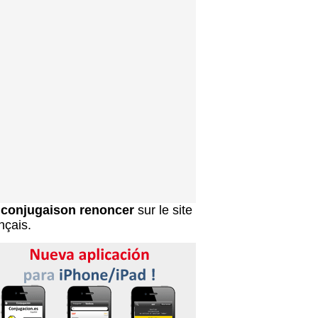
a
conjugaison renoncer
sur le site
nçais.