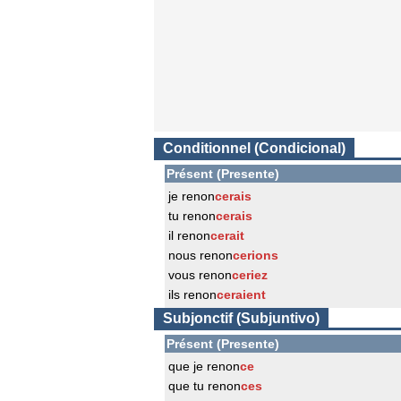
Conditionnel (Condicional)
Présent (Presente)
je renon
cerais
tu renon
cerais
il renon
cerait
nous renon
cerions
vous renon
ceriez
ils renon
ceraient
Subjonctif (Subjuntivo)
Présent (Presente)
que je renon
ce
que tu renon
ces