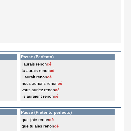
Passé (Perfecto)
j'aurais renon
cé
tu aurais renon
cé
il aurait renon
cé
nous aurions renon
cé
vous auriez renon
cé
ils auraient renon
cé
Passé (Pretérito perfecto)
que j'aie renon
cé
que tu aies renon
cé