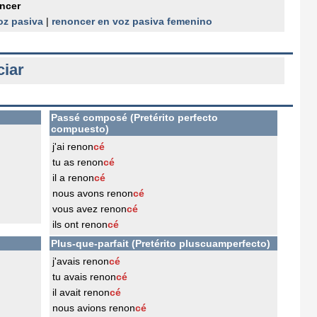
ncer
oz pasiva
|
renoncer en voz pasiva femenino
ciar
Passé composé (Pretérito perfecto
compuesto)
j'ai renon
cé
tu as renon
cé
il a renon
cé
nous avons renon
cé
vous avez renon
cé
ils ont renon
cé
Plus-que-parfait (Pretérito pluscuamperfecto)
j'avais renon
cé
tu avais renon
cé
il avait renon
cé
nous avions renon
cé