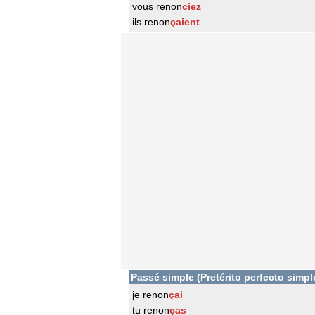
vous renon
ciez
ils renon
çaient
Passé simple (Pretérito perfecto simpl
je renon
çai
tu renon
ças