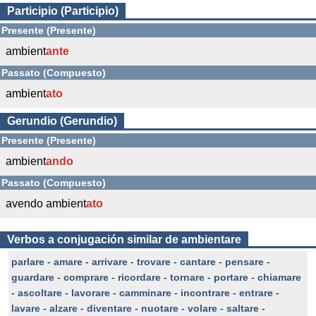
Participio (Participio)
Presente (Presente)
ambient
ante
Passato (Compuesto)
ambient
ato
Gerundio (Gerundio)
Presente (Presente)
ambient
ando
Passato (Compuesto)
avendo ambient
ato
Verbos a conjugación similar de ambientare
parlare
-
amare
-
arrivare
-
trovare
-
cantare
-
pensare
-
guardare
-
comprare
-
ricordare
-
tornare
-
portare
-
chiamare
-
ascoltare
-
lavorare
-
camminare
-
incontrare
-
entrare
-
lavare
-
alzare
-
diventare
-
nuotare
-
volare
-
saltare
-