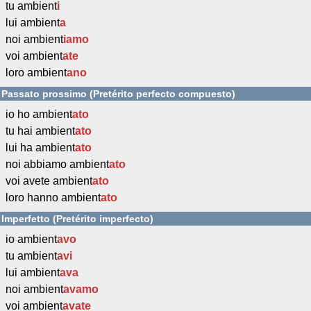
tu ambient
i
lui ambient
a
noi ambient
iamo
voi ambient
ate
loro ambient
ano
Passato prossimo (Pretérito perfecto compuesto)
io ho ambient
ato
tu hai ambient
ato
lui ha ambient
ato
noi abbiamo ambient
ato
voi avete ambient
ato
loro hanno ambient
ato
Imperfetto (Pretérito imperfecto)
io ambient
avo
tu ambient
avi
lui ambient
ava
noi ambient
avamo
voi ambient
avate