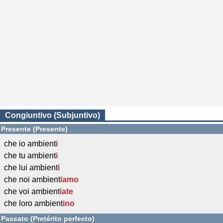
Congiuntivo (Subjuntivo)
Presente (Presente)
che io ambient
i
che tu ambient
i
che lui ambient
i
che noi ambient
iamo
che voi ambient
iate
che loro ambient
ino
Passato (Pretérito perfecto)