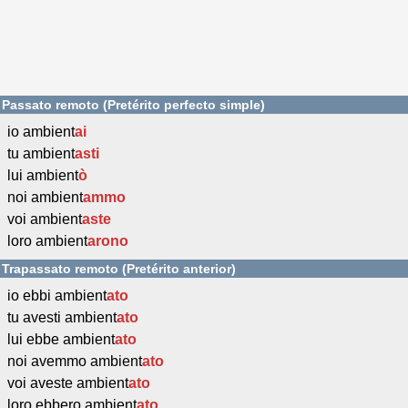
Passato remoto (Pretérito perfecto simple)
io ambient
ai
tu ambient
asti
lui ambient
ò
noi ambient
ammo
voi ambient
aste
loro ambient
arono
Trapassato remoto (Pretérito anterior)
io ebbi ambient
ato
tu avesti ambient
ato
lui ebbe ambient
ato
noi avemmo ambient
ato
voi aveste ambient
ato
loro ebbero ambient
ato