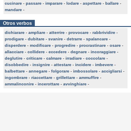
cucinare
-
passare
-
imparare
-
lodare
-
aspettare
-
ballare
-
mandare
-
Otros verbos
dichiarare
-
ampliare
-
atterrire
-
provocare
-
rabbrividire
-
prodigare
-
dubitare
-
svanire
-
detrarre
-
spalancare
-
disperdere
-
modificare
-
progredire
-
procrastinare
-
osare
-
allacciare
-
collidere
-
eccedere
-
degnare
-
incoraggiare
-
deglutire
-
criticare
-
calmare
-
irradiare
-
coccolare
-
disobbedire
-
insignire
-
attestare
-
incidere
-
imbevere
-
balbettare
-
annegare
-
folgorare
-
imbossolare
-
accigliarsi
-
ingombrare
-
riaccettare
-
grillettare
-
ammuffire
-
ammalinconire
-
incerottare
-
avvinghiare
-