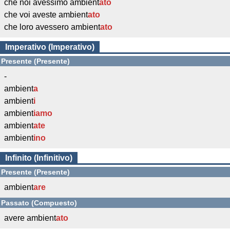
che noi avessimo ambient
ato
che voi aveste ambient
ato
che loro avessero ambient
ato
Imperativo (Imperativo)
Presente (Presente)
-
ambient
a
ambient
i
ambient
iamo
ambient
ate
ambient
ino
Infinito (Infinitivo)
Presente (Presente)
ambient
are
Passato (Compuesto)
avere ambient
ato