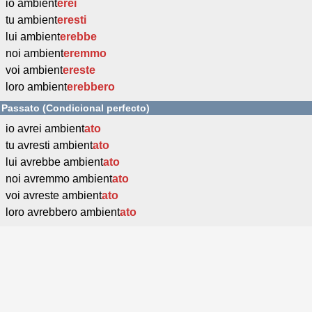
io ambient
erei
tu ambient
eresti
lui ambient
erebbe
noi ambient
eremmo
voi ambient
ereste
loro ambient
erebbero
Passato (Condicional perfecto)
io avrei ambient
ato
tu avresti ambient
ato
lui avrebbe ambient
ato
noi avremmo ambient
ato
voi avreste ambient
ato
loro avrebbero ambient
ato