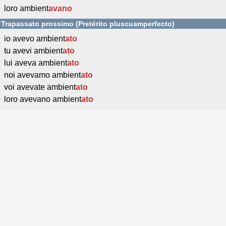
loro ambient
avano
Trapassato prossimo (Pretérito pluscuamperfecto)
io avevo ambient
ato
tu avevi ambient
ato
lui aveva ambient
ato
noi avevamo ambient
ato
voi avevate ambient
ato
loro avevano ambient
ato