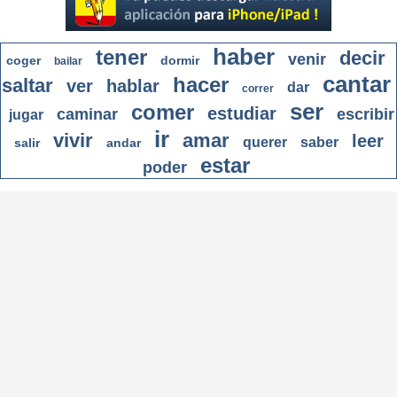
haber
tener
decir
venir
coger
dormir
bailar
cantar
hacer
saltar
ver
hablar
dar
correr
ser
comer
estudiar
caminar
escribir
jugar
ir
vivir
amar
leer
querer
saber
salir
andar
estar
poder