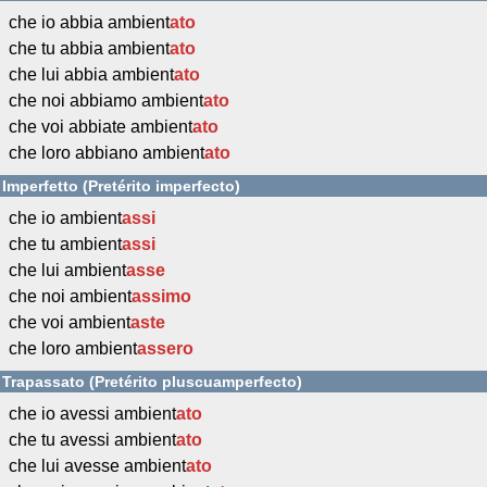
che io abbia ambient
ato
che tu abbia ambient
ato
che lui abbia ambient
ato
che noi abbiamo ambient
ato
che voi abbiate ambient
ato
che loro abbiano ambient
ato
Imperfetto (Pretérito imperfecto)
che io ambient
assi
che tu ambient
assi
che lui ambient
asse
che noi ambient
assimo
che voi ambient
aste
che loro ambient
assero
Trapassato (Pretérito pluscuamperfecto)
che io avessi ambient
ato
che tu avessi ambient
ato
che lui avesse ambient
ato