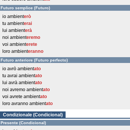
Futuro semplice (Futuro)
io ambient
erò
tu ambient
erai
lui ambient
erà
noi ambient
eremo
voi ambient
erete
loro ambient
eranno
Futuro anteriore (Futuro perfecto)
io avrò ambient
ato
tu avrai ambient
ato
lui avrà ambient
ato
noi avremo ambient
ato
voi avrete ambient
ato
loro avranno ambient
ato
Condizionale (Condicional)
Presente (Condicional)