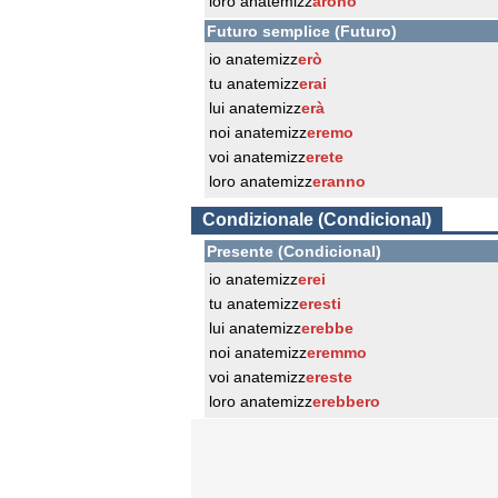
loro anatemizz
arono
Futuro semplice (Futuro)
io anatemizz
erò
tu anatemizz
erai
lui anatemizz
erà
noi anatemizz
eremo
voi anatemizz
erete
loro anatemizz
eranno
Condizionale (Condicional)
Presente (Condicional)
io anatemizz
erei
tu anatemizz
eresti
lui anatemizz
erebbe
noi anatemizz
eremmo
voi anatemizz
ereste
loro anatemizz
erebbero