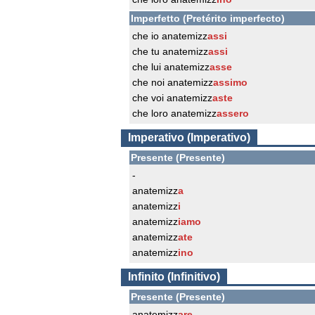
Imperfetto (Pretérito imperfecto)
che io anatemizz
assi
che tu anatemizz
assi
che lui anatemizz
asse
che noi anatemizz
assimo
che voi anatemizz
aste
che loro anatemizz
assero
Imperativo (Imperativo)
Presente (Presente)
-
anatemizz
a
anatemizz
i
anatemizz
iamo
anatemizz
ate
anatemizz
ino
Infinito (Infinitivo)
Presente (Presente)
anatemizz
are