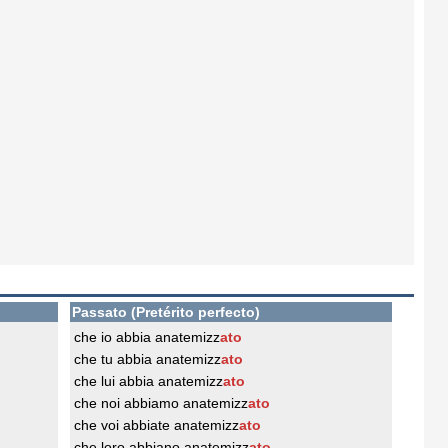
Passato (Pretérito perfecto)
che io abbia anatemizz
ato
che tu abbia anatemizz
ato
che lui abbia anatemizz
ato
che noi abbiamo anatemizz
ato
che voi abbiate anatemizz
ato
che loro abbiano anatemizz
ato