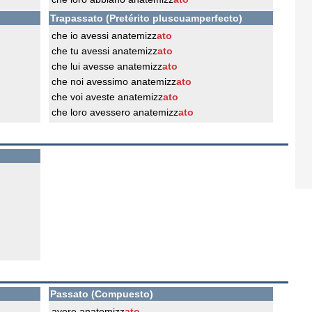
Trapassato (Pretérito pluscuamperfecto)
che io avessi anatemizz
ato
che tu avessi anatemizz
ato
che lui avesse anatemizz
ato
che noi avessimo anatemizz
ato
che voi aveste anatemizz
ato
che loro avessero anatemizz
ato
Passato (Compuesto)
avere anatemizz
ato