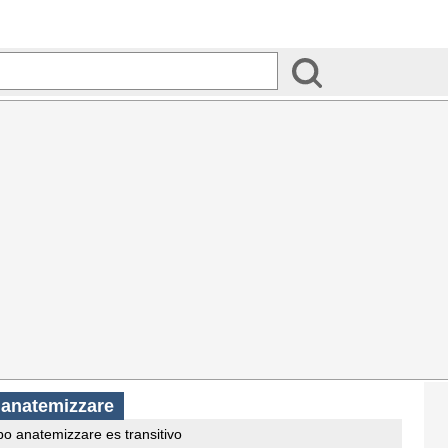
 anatemizzare
bo anatemizzare es transitivo