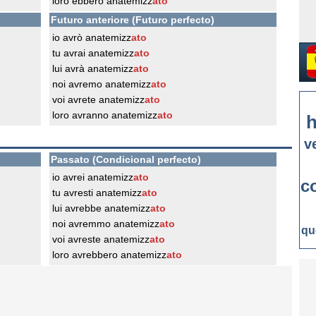
loro ebbero anatemizz
ato
Futuro anteriore (Futuro perfecto)
io avrò anatemizz
ato
tu avrai anatemizz
ato
lui avrà anatemizz
ato
noi avremo anatemizz
ato
voi avrete anatemizz
ato
loro avranno anatemizz
ato
h
v
Passato (Condicional perfecto)
io avrei anatemizz
ato
c
tu avresti anatemizz
ato
lui avrebbe anatemizz
ato
noi avremmo anatemizz
ato
qu
voi avreste anatemizz
ato
loro avrebbero anatemizz
ato