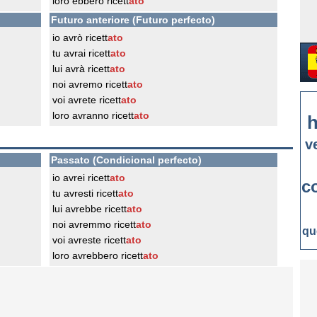
loro ebbero ricett
ato
Futuro anteriore (Futuro perfecto)
io avrò ricett
ato
tu avrai ricett
ato
lui avrà ricett
ato
noi avremo ricett
ato
voi avrete ricett
ato
loro avranno ricett
ato
h
v
Passato (Condicional perfecto)
io avrei ricett
ato
c
tu avresti ricett
ato
lui avrebbe ricett
ato
noi avremmo ricett
ato
qu
voi avreste ricett
ato
loro avrebbero ricett
ato