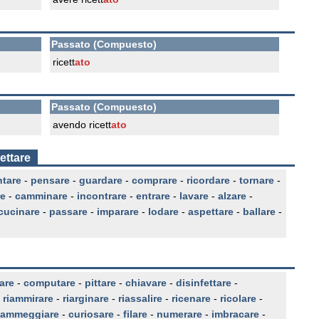
Passato (Compuesto)
ricett
ato
Passato (Compuesto)
avendo ricett
ato
ettare
ntare
-
pensare
-
guardare
-
comprare
-
ricordare
-
tornare
-
re
-
camminare
-
incontrare
-
entrare
-
lavare
-
alzare
-
cucinare
-
passare
-
imparare
-
lodare
-
aspettare
-
ballare
-
are
-
computare
-
pittare
-
chiavare
-
disinfettare
-
-
riammirare
-
riarginare
-
riassalire
-
ricenare
-
ricolare
-
fiammeggiare
-
curiosare
-
filare
-
numerare
-
imbracare
-