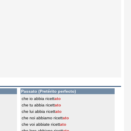
Passato (Pretérito perfecto)
che io abbia ricett
ato
che tu abbia ricett
ato
che lui abbia ricett
ato
che noi abbiamo ricett
ato
che voi abbiate ricett
ato
che loro abbiano ricett
ato