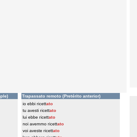
ple)
Trapassato remoto (Pretérito anterior)
io ebbi ricett
ato
tu avesti ricett
ato
lui ebbe ricett
ato
noi avemmo ricett
ato
voi aveste ricett
ato