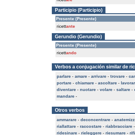
Participio (Participio)
Presente (Presente)
ricett
ante
Gerundio (Gerundio)
Presente (Presente)
ricett
ando
Verbos a conjugación similar de ric
parlare
-
amare
-
arrivare
-
trovare
-
ca
portare
-
chiamare
-
ascoltare
-
lavora
diventare
-
nuotare
-
volare
-
saltare
-
mandare
-
Otros verbos
ammarare
-
deconcentrare
-
anatemizz
riallattare
-
raccostare
-
riabbracciare
ridesinare
-
rieleggere
-
riesumare
-
ri