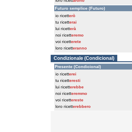
loro ricett
arono
Futuro semplice (Futuro)
io ricett
erò
tu ricett
erai
lui ricett
erà
noi ricett
eremo
voi ricett
erete
loro ricett
eranno
Condizionale (Condicional)
Presente (Condicional)
io ricett
erei
tu ricett
eresti
lui ricett
erebbe
noi ricett
eremmo
voi ricett
ereste
loro ricett
erebbero