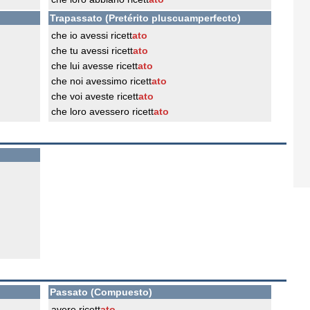
Trapassato (Pretérito pluscuamperfecto)
che io avessi ricett
ato
che tu avessi ricett
ato
che lui avesse ricett
ato
che noi avessimo ricett
ato
che voi aveste ricett
ato
che loro avessero ricett
ato
Passato (Compuesto)
avere ricett
ato