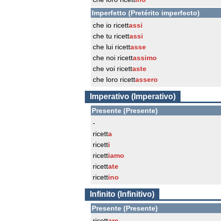
Imperfetto (Pretérito imperfecto)
che io ricett
assi
che tu ricett
assi
che lui ricett
asse
che noi ricett
assimo
che voi ricett
aste
che loro ricett
assero
Imperativo (Imperativo)
Presente (Presente)
-
ricett
a
ricett
i
ricett
iamo
ricett
ate
ricett
ino
Infinito (Infinitivo)
Presente (Presente)
ricett
are