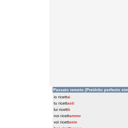
Passato remoto (Pretérito perfecto sim
io ricett
ai
tu ricett
asti
lui ricett
ò
noi ricett
ammo
voi ricett
aste