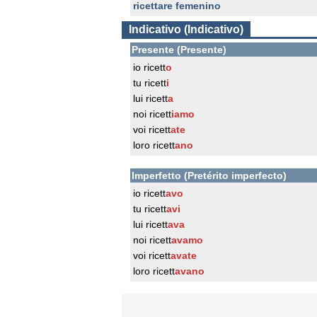
ricettare femenino
Indicativo (Indicativo)
Presente (Presente)
io ricett
o
tu ricett
i
lui ricett
a
noi ricett
iamo
voi ricett
ate
loro ricett
ano
Imperfetto (Pretérito imperfecto)
io ricett
avo
tu ricett
avi
lui ricett
ava
noi ricett
avamo
voi ricett
avate
loro ricett
avano