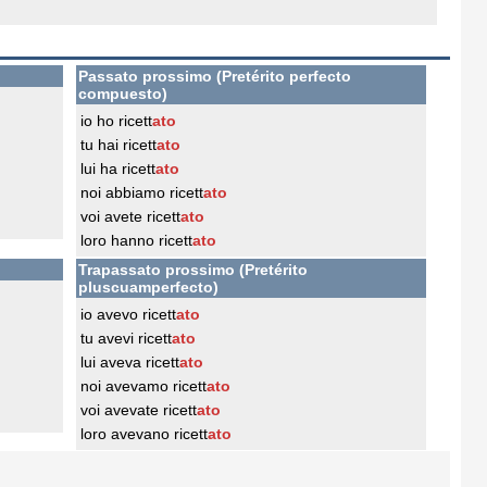
Passato prossimo (Pretérito perfecto
compuesto)
io ho ricett
ato
tu hai ricett
ato
lui ha ricett
ato
noi abbiamo ricett
ato
voi avete ricett
ato
loro hanno ricett
ato
Trapassato prossimo (Pretérito
pluscuamperfecto)
io avevo ricett
ato
tu avevi ricett
ato
lui aveva ricett
ato
noi avevamo ricett
ato
voi avevate ricett
ato
loro avevano ricett
ato