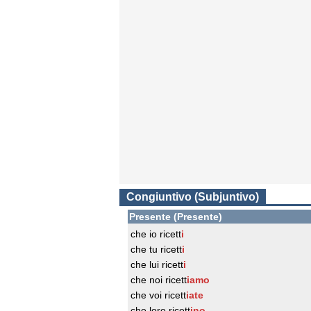
Congiuntivo (Subjuntivo)
Presente (Presente)
che io ricett
i
che tu ricett
i
che lui ricett
i
che noi ricett
iamo
che voi ricett
iate
che loro ricett
ino