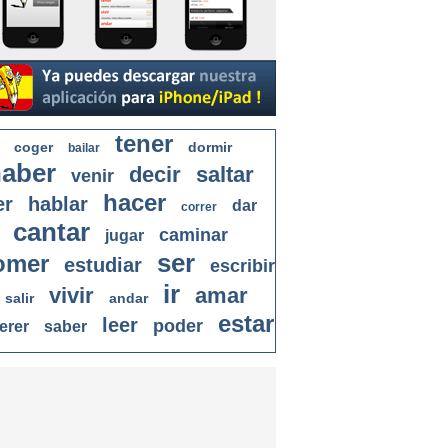
tener
coger
dormir
bailar
aber
decir
saltar
venir
hacer
er
hablar
dar
correr
cantar
caminar
jugar
ser
omer
estudiar
escribir
ir
vivir
amar
salir
andar
estar
leer
poder
erer
saber