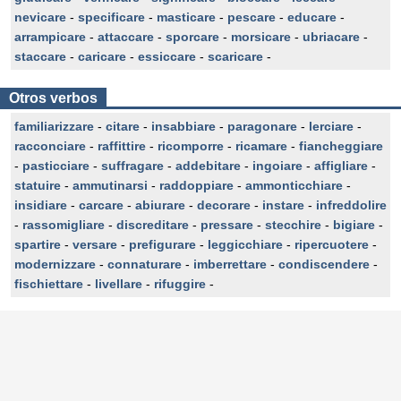
nevicare
-
specificare
-
masticare
-
pescare
-
educare
-
arrampicare
-
attaccare
-
sporcare
-
morsicare
-
ubriacare
-
staccare
-
caricare
-
essiccare
-
scaricare
-
Otros verbos
familiarizzare
-
citare
-
insabbiare
-
paragonare
-
lerciare
-
racconciare
-
raffittire
-
ricomporre
-
ricamare
-
fiancheggiare
-
pasticciare
-
suffragare
-
addebitare
-
ingoiare
-
affigliare
-
statuire
-
ammutinarsi
-
raddoppiare
-
ammonticchiare
-
insidiare
-
carcare
-
abiurare
-
decorare
-
instare
-
infreddolire
-
rassomigliare
-
discreditare
-
pressare
-
stecchire
-
bigiare
-
spartire
-
versare
-
prefigurare
-
leggicchiare
-
ripercuotere
-
modernizzare
-
connaturare
-
imberrettare
-
condiscendere
-
fischiettare
-
livellare
-
rifuggire
-