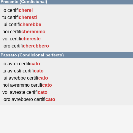
Presente (Condicional)
io certifi
cherei
tu certifi
cheresti
lui certifi
cherebbe
noi certifi
cheremmo
voi certifi
chereste
loro certifi
cherebbero
Passato (Condicional perfecto)
io avrei certifi
cato
tu avresti certifi
cato
lui avrebbe certifi
cato
noi avremmo certifi
cato
voi avreste certifi
cato
loro avrebbero certifi
cato