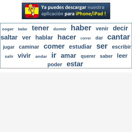
haber
tener
decir
venir
coger
dormir
bailar
cantar
hacer
saltar
ver
hablar
dar
correr
ser
comer
estudiar
caminar
escribir
jugar
ir
vivir
amar
leer
querer
saber
salir
andar
estar
poder