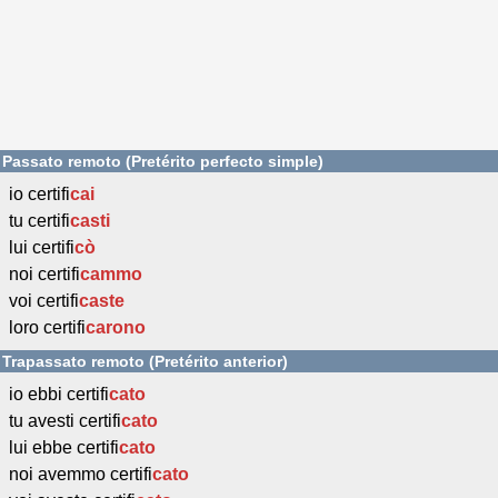
Passato remoto (Pretérito perfecto simple)
io certifi
cai
tu certifi
casti
lui certifi
cò
noi certifi
cammo
voi certifi
caste
loro certifi
carono
Trapassato remoto (Pretérito anterior)
io ebbi certifi
cato
tu avesti certifi
cato
lui ebbe certifi
cato
noi avemmo certifi
cato