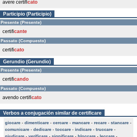
avere certifi
cato
Participio (Participio)
Presente (Presente)
certifi
cante
Passato (Compuesto)
certifi
cato
Gerundio (Gerundio)
Presente (Presente)
certifi
cando
Passato (Compuesto)
avendo certifi
cato
Verbos a conjugación similar de certificare
giocare
-
dimenticare
-
cercare
-
mancare
-
recare
-
stancare
-
comunicare
-
dedicare
-
toccare
-
indicare
-
truccare
-
giudicare
-
verificare
-
significare
-
bloccare
-
leccare
-