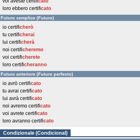
voi aveste certifi
cato
loro ebbero certifi
cato
Futuro semplice (Futuro)
io certifi
cherò
tu certifi
cherai
lui certifi
cherà
noi certifi
cheremo
voi certifi
cherete
loro certifi
cheranno
Futuro anteriore (Futuro perfecto)
io avrò certifi
cato
tu avrai certifi
cato
lui avrà certifi
cato
noi avremo certifi
cato
voi avrete certifi
cato
loro avranno certifi
cato
Condizionale (Condicional)