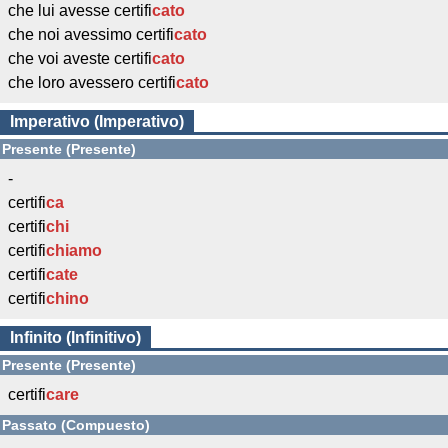
che lui avesse certifi
cato
che noi avessimo certifi
cato
che voi aveste certifi
cato
che loro avessero certifi
cato
Imperativo (Imperativo)
Presente (Presente)
-
certifi
ca
certifi
chi
certifi
chiamo
certifi
cate
certifi
chino
Infinito (Infinitivo)
Presente (Presente)
certifi
care
Passato (Compuesto)