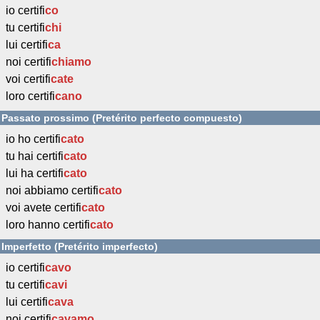
io certifi
co
tu certifi
chi
lui certifi
ca
noi certifi
chiamo
voi certifi
cate
loro certifi
cano
Passato prossimo (Pretérito perfecto compuesto)
io ho certifi
cato
tu hai certifi
cato
lui ha certifi
cato
noi abbiamo certifi
cato
voi avete certifi
cato
loro hanno certifi
cato
Imperfetto (Pretérito imperfecto)
io certifi
cavo
tu certifi
cavi
lui certifi
cava
noi certifi
cavamo