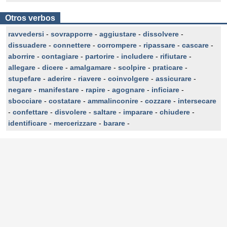
Otros verbos
ravvedersi
-
sovrapporre
-
aggiustare
-
dissolvere
-
dissuadere
-
connettere
-
corrompere
-
ripassare
-
cascare
-
aborrire
-
contagiare
-
partorire
-
includere
-
rifiutare
-
allegare
-
dicere
-
amalgamare
-
scolpire
-
praticare
-
stupefare
-
aderire
-
riavere
-
coinvolgere
-
assicurare
-
negare
-
manifestare
-
rapire
-
agognare
-
inficiare
-
sbocciare
-
costatare
-
ammalinconire
-
cozzare
-
intersecare
-
confettare
-
disvolere
-
saltare
-
imparare
-
chiudere
-
identificare
-
mercerizzare
-
barare
-