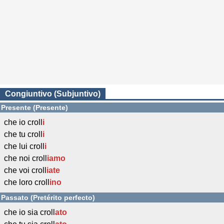
Congiuntivo (Subjuntivo)
Presente (Presente)
che io croll
i
che tu croll
i
che lui croll
i
che noi croll
iamo
che voi croll
iate
che loro croll
ino
Passato (Pretérito perfecto)
che io sia croll
ato