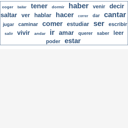
haber
tener
decir
venir
coger
dormir
bailar
cantar
hacer
saltar
ver
hablar
dar
correr
ser
comer
estudiar
caminar
escribir
jugar
ir
vivir
amar
leer
querer
saber
salir
andar
estar
poder