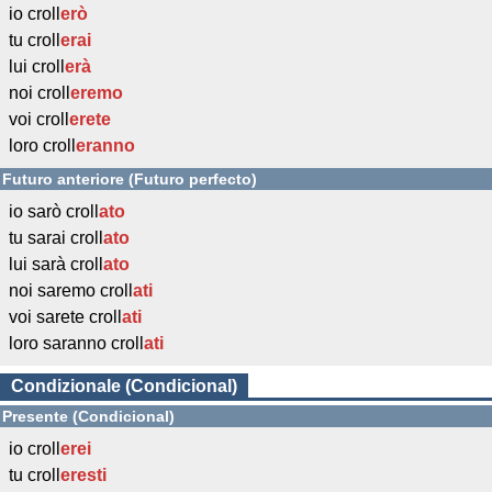
io croll
erò
tu croll
erai
lui croll
erà
noi croll
eremo
voi croll
erete
loro croll
eranno
Futuro anteriore (Futuro perfecto)
io sarò croll
ato
tu sarai croll
ato
lui sarà croll
ato
noi saremo croll
ati
voi sarete croll
ati
loro saranno croll
ati
Condizionale (Condicional)
Presente (Condicional)
io croll
erei
tu croll
eresti