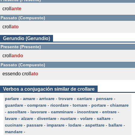
croll
ante
Passato (Compuesto)
croll
ato
Gerundio (Gerundio)
Presente (Presente)
croll
ando
Passato (Compuesto)
essendo croll
ato
Verbos a conjugación similar de crollare
parlare
-
amare
-
arrivare
-
trovare
-
cantare
-
pensare
-
guardare
-
comprare
-
ricordare
-
tornare
-
portare
-
chiamare
-
ascoltare
-
lavorare
-
camminare
-
incontrare
-
entrare
-
lavare
-
alzare
-
diventare
-
nuotare
-
volare
-
saltare
-
cucinare
-
passare
-
imparare
-
lodare
-
aspettare
-
ballare
-
mandare
-