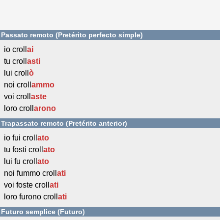
Passato remoto (Pretérito perfecto simple)
io croll
ai
tu croll
asti
lui croll
ò
noi croll
ammo
voi croll
aste
loro croll
arono
Trapassato remoto (Pretérito anterior)
io fui croll
ato
tu fosti croll
ato
lui fu croll
ato
noi fummo croll
ati
voi foste croll
ati
loro furono croll
ati
Futuro semplice (Futuro)