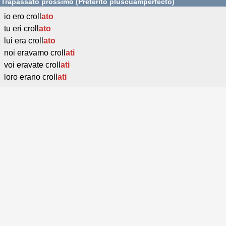
Trapassato prossimo (Pretérito pluscuamperfecto)
io ero croll
ato
tu eri croll
ato
lui era croll
ato
noi eravamo croll
ati
voi eravate croll
ati
loro erano croll
ati