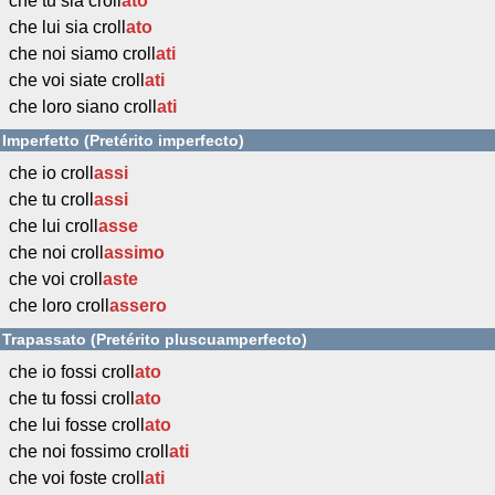
che tu sia croll
ato
che lui sia croll
ato
che noi siamo croll
ati
che voi siate croll
ati
che loro siano croll
ati
Imperfetto (Pretérito imperfecto)
che io croll
assi
che tu croll
assi
che lui croll
asse
che noi croll
assimo
che voi croll
aste
che loro croll
assero
Trapassato (Pretérito pluscuamperfecto)
che io fossi croll
ato
che tu fossi croll
ato
che lui fosse croll
ato
che noi fossimo croll
ati
che voi foste croll
ati