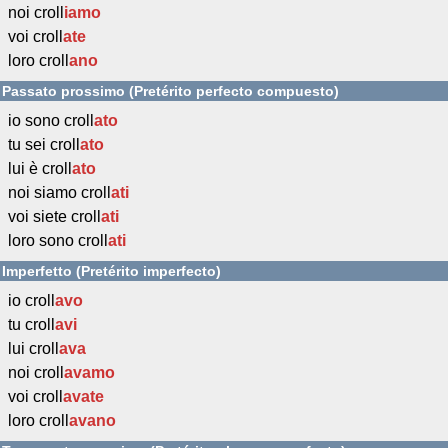
noi croll
iamo
voi croll
ate
loro croll
ano
Passato prossimo (Pretérito perfecto compuesto)
io sono croll
ato
tu sei croll
ato
lui è croll
ato
noi siamo croll
ati
voi siete croll
ati
loro sono croll
ati
Imperfetto (Pretérito imperfecto)
io croll
avo
tu croll
avi
lui croll
ava
noi croll
avamo
voi croll
avate
loro croll
avano