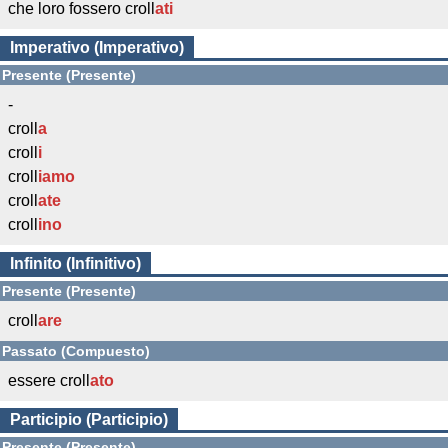
che loro fossero croll
ati
Imperativo (Imperativo)
Presente (Presente)
-
croll
a
croll
i
croll
iamo
croll
ate
croll
ino
Infinito (Infinitivo)
Presente (Presente)
croll
are
Passato (Compuesto)
essere croll
ato
Participio (Participio)
Presente (Presente)