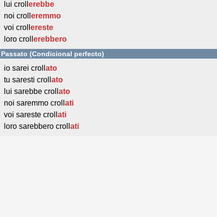
lui croll
erebbe
noi croll
eremmo
voi croll
ereste
loro croll
erebbero
Passato (Condicional perfecto)
io sarei croll
ato
tu saresti croll
ato
lui sarebbe croll
ato
noi saremmo croll
ati
voi sareste croll
ati
loro sarebbero croll
ati