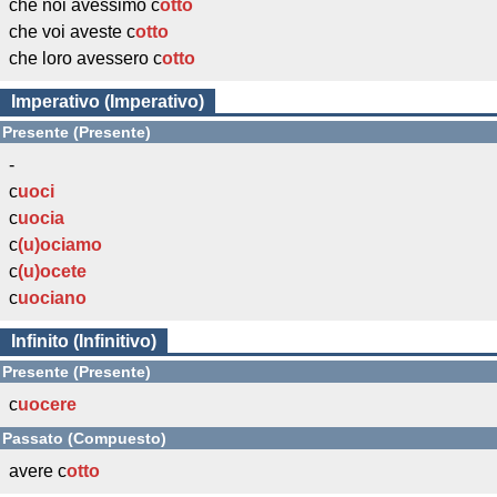
che noi avessimo c
otto
che voi aveste c
otto
che loro avessero c
otto
Imperativo (Imperativo)
Presente (Presente)
-
c
uoci
c
uocia
c
(u)ociamo
c
(u)ocete
c
uociano
Infinito (Infinitivo)
Presente (Presente)
c
uocere
Passato (Compuesto)
avere c
otto