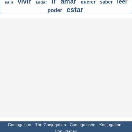
ir
vivir
amar
leer
querer
saber
salir
andar
estar
poder
Conjugaison
-
The Conjugation
-
Coniugazione
-
Konjugation
-
Conjugação