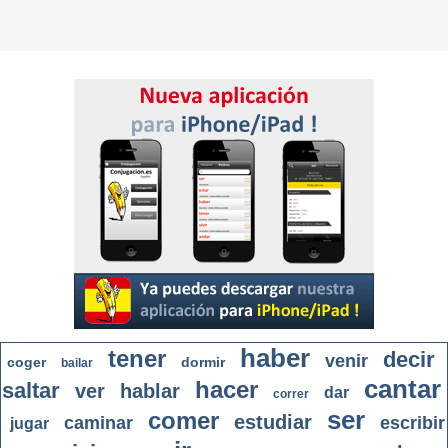
haber
tener
decir
venir
coger
dormir
bailar
cantar
hacer
saltar
ver
hablar
dar
correr
ser
comer
estudiar
caminar
escribir
jugar