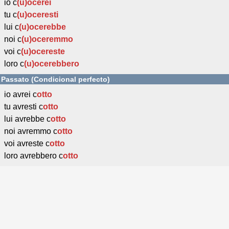
io c
(u)ocerei
tu c
(u)oceresti
lui c
(u)ocerebbe
noi c
(u)oceremmo
voi c
(u)ocereste
loro c
(u)ocerebbero
Passato (Condicional perfecto)
io avrei c
otto
tu avresti c
otto
lui avrebbe c
otto
noi avremmo c
otto
voi avreste c
otto
loro avrebbero c
otto