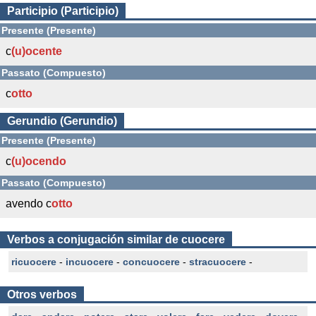
Participio (Participio)
Presente (Presente)
c
(u)ocente
Passato (Compuesto)
c
otto
Gerundio (Gerundio)
Presente (Presente)
c
(u)ocendo
Passato (Compuesto)
avendo c
otto
Verbos a conjugación similar de cuocere
ricuocere
-
incuocere
-
concuocere
-
stracuocere
-
Otros verbos