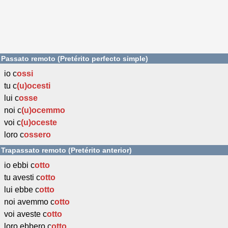
Passato remoto (Pretérito perfecto simple)
io c
ossi
tu c
(u)ocesti
lui c
osse
noi c
(u)ocemmo
voi c
(u)oceste
loro c
ossero
Trapassato remoto (Pretérito anterior)
io ebbi c
otto
tu avesti c
otto
lui ebbe c
otto
noi avemmo c
otto
voi aveste c
otto
loro ebbero c
otto