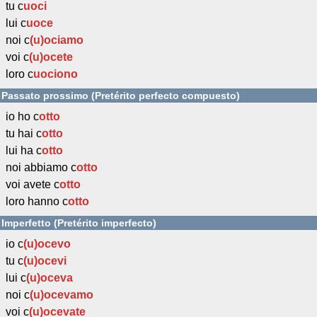
tu c
uoci
lui c
uoce
noi c
(u)ociamo
voi c
(u)ocete
loro c
uociono
Passato prossimo (Pretérito perfecto compuesto)
io ho c
otto
tu hai c
otto
lui ha c
otto
noi abbiamo c
otto
voi avete c
otto
loro hanno c
otto
Imperfetto (Pretérito imperfecto)
io c
(u)ocevo
tu c
(u)ocevi
lui c
(u)oceva
noi c
(u)ocevamo
voi c
(u)ocevate