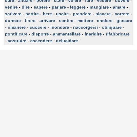
dare
-
andare
-
potere
-
stare
-
volere
-
fare
-
vedere
-
dovere
-
venire
-
dire
-
sapere
-
parlare
-
leggere
-
mangiare
-
amare
-
scrivere
-
partire
-
bere
-
uscire
-
prendere
-
piacere
-
correre
-
dormire
-
finire
-
arrivare
-
sentire
-
mettere
-
credere
-
giocare
-
rimanere
-
cuocere
-
inondare
-
riaccorgersi
-
obliquare
-
pontificare
-
disporre
-
ammantellare
-
inaridire
-
rifabbricare
-
costruire
-
ascendere
-
delucidare
-