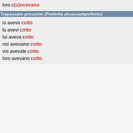
loro c
(u)ocevano
Trapassato prossimo (Pretérito pluscuamperfecto)
io avevo c
otto
tu avevi c
otto
lui aveva c
otto
noi avevamo c
otto
voi avevate c
otto
loro avevano c
otto