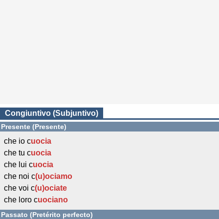
Congiuntivo (Subjuntivo)
Presente (Presente)
che io c
uocia
che tu c
uocia
che lui c
uocia
che noi c
(u)ociamo
che voi c
(u)ociate
che loro c
uociano
Passato (Pretérito perfecto)