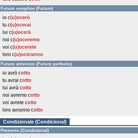
Futuro semplice (Futuro)
io c
(u)ocerò
tu c
(u)ocerai
lui c
(u)ocerà
noi c
(u)oceremo
voi c
(u)ocerete
loro c
(u)oceranno
Futuro anteriore (Futuro perfecto)
io avrò c
otto
tu avrai c
otto
lui avrà c
otto
noi avremo c
otto
voi avrete c
otto
loro avranno c
otto
Condizionale (Condicional)
Presente (Condicional)