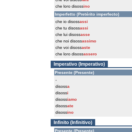
che loro disoss
ino
Imperfetto (Pretérito imperfecto)
che io disoss
assi
che tu disoss
assi
che lui disoss
asse
che noi disoss
assimo
che voi disoss
aste
che loro disoss
assero
Imperativo (Imperativo)
Presente (Presente)
-
disoss
a
disoss
i
disoss
iamo
disoss
ate
disoss
ino
Infinito (Infinitivo)
Presente (Presente)