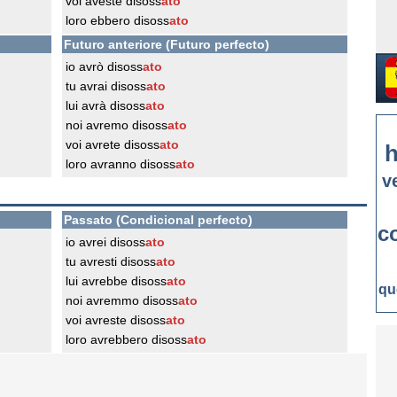
voi aveste disoss
ato
loro ebbero disoss
ato
Futuro anteriore (Futuro perfecto)
io avrò disoss
ato
tu avrai disoss
ato
lui avrà disoss
ato
noi avremo disoss
ato
voi avrete disoss
ato
h
loro avranno disoss
ato
v
Passato (Condicional perfecto)
c
io avrei disoss
ato
tu avresti disoss
ato
lui avrebbe disoss
ato
qu
noi avremmo disoss
ato
voi avreste disoss
ato
loro avrebbero disoss
ato