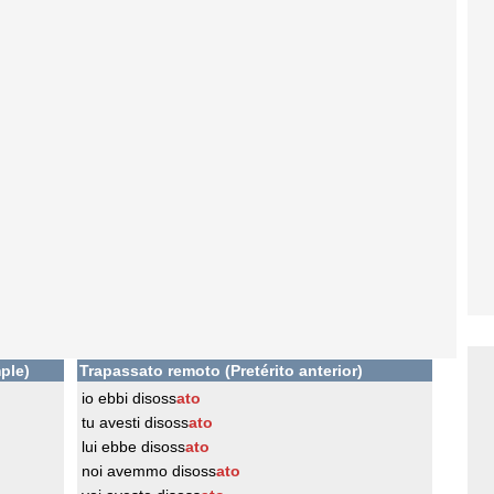
ple)
Trapassato remoto (Pretérito anterior)
io ebbi disoss
ato
tu avesti disoss
ato
lui ebbe disoss
ato
noi avemmo disoss
ato