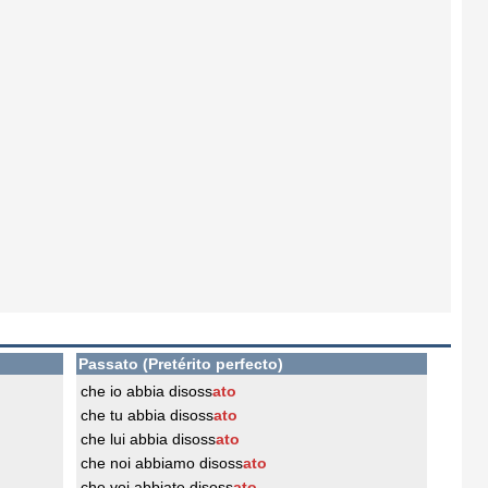
Passato (Pretérito perfecto)
che io abbia disoss
ato
che tu abbia disoss
ato
che lui abbia disoss
ato
che noi abbiamo disoss
ato
che voi abbiate disoss
ato