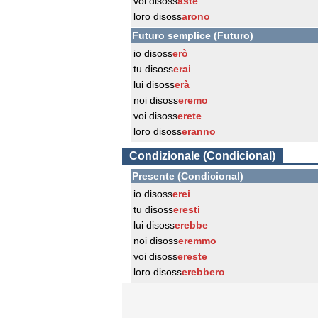
voi disoss
aste
loro disoss
arono
Futuro semplice (Futuro)
io disoss
erò
tu disoss
erai
lui disoss
erà
noi disoss
eremo
voi disoss
erete
loro disoss
eranno
Condizionale (Condicional)
Presente (Condicional)
io disoss
erei
tu disoss
eresti
lui disoss
erebbe
noi disoss
eremmo
voi disoss
ereste
loro disoss
erebbero