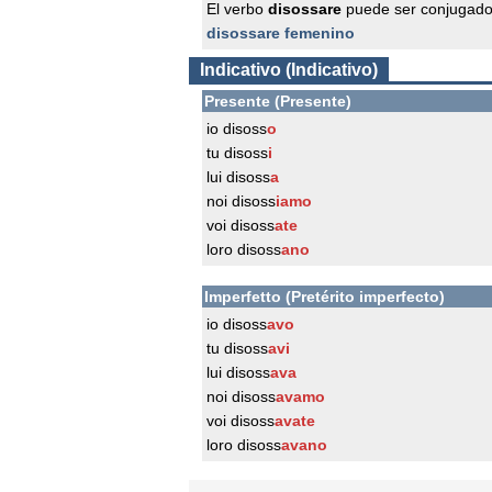
El verbo
disossare
puede ser conjugado
disossare femenino
Indicativo (Indicativo)
Presente (Presente)
io disoss
o
tu disoss
i
lui disoss
a
noi disoss
iamo
voi disoss
ate
loro disoss
ano
Imperfetto (Pretérito imperfecto)
io disoss
avo
tu disoss
avi
lui disoss
ava
noi disoss
avamo
voi disoss
avate
loro disoss
avano