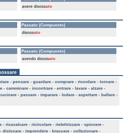
avere disoss
ato
Passato (Compuesto)
disoss
ato
Passato (Compuesto)
avendo disoss
ato
isossare
ntare
-
pensare
-
guardare
-
comprare
-
ricordare
-
tornare
-
re
-
camminare
-
incontrare
-
entrare
-
lavare
-
alzare
-
cucinare
-
passare
-
imparare
-
lodare
-
aspettare
-
ballare
-
e
-
ricavalcare
-
ricircolare
-
rielettrizzare
-
spiovere
-
-
dislocare
-
imprendere
-
braccare
-
collezionare
-