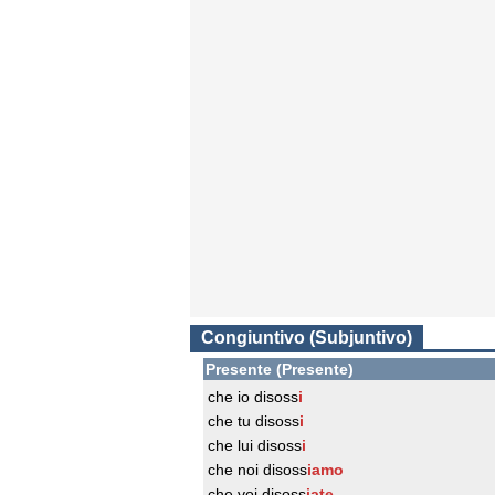
Congiuntivo (Subjuntivo)
Presente (Presente)
che io disoss
i
che tu disoss
i
che lui disoss
i
che noi disoss
iamo
che voi disoss
iate