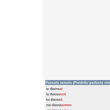
Passato remoto (Pretérito perfecto sim
io disoss
ai
tu disoss
asti
lui disoss
ò
noi disoss
ammo