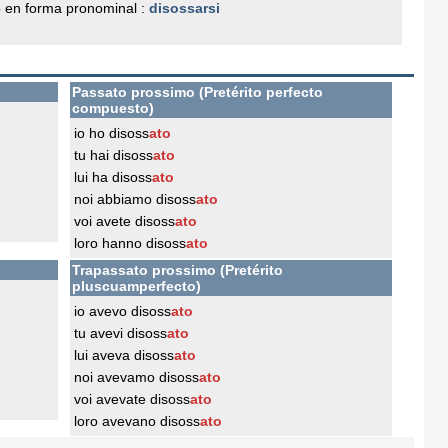
 en forma pronominal :
disossarsi
Passato prossimo (Pretérito perfecto
compuesto)
io ho disoss
ato
tu hai disoss
ato
lui ha disoss
ato
noi abbiamo disoss
ato
voi avete disoss
ato
loro hanno disoss
ato
Trapassato prossimo (Pretérito
pluscuamperfecto)
io avevo disoss
ato
tu avevi disoss
ato
lui aveva disoss
ato
noi avevamo disoss
ato
voi avevate disoss
ato
loro avevano disoss
ato