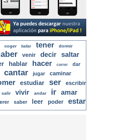
tener
coger
dormir
bailar
aber
decir
saltar
venir
hacer
er
hablar
dar
correr
cantar
caminar
jugar
ser
omer
estudiar
escribir
ir
vivir
amar
salir
andar
estar
leer
poder
erer
saber