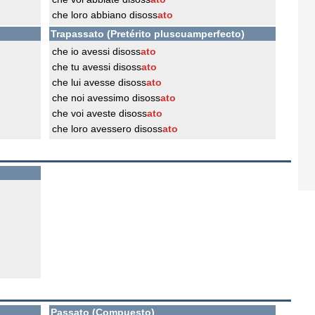
che loro abbiano disoss
ato
Trapassato (Pretérito pluscuamperfecto)
che io avessi disoss
ato
che tu avessi disoss
ato
che lui avesse disoss
ato
che noi avessimo disoss
ato
che voi aveste disoss
ato
che loro avessero disoss
ato
Passato (Compuesto)