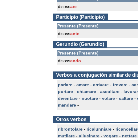
disoss
are
Participio (Participio)
Presente (Presente)
disoss
ante
Gerundio (Gerundio)
Presente (Presente)
disoss
ando
Verbos a conjugación similar de d
parlare
-
amare
-
arrivare
-
trovare
-
ca
portare
-
chiamare
-
ascoltare
-
lavora
diventare
-
nuotare
-
volare
-
saltare
-
mandare
-
Otros verbos
ribrontolare
-
ricalunniare
-
ricancellar
mutilare
-
allucinare
-
vogare
-
nettare