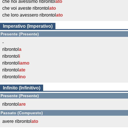
che noi avessimo ribrontol
ato
che voi aveste ribrontol
ato
che loro avessero ribrontol
ato
Imperativo (Imperativo)
Presente (Presente)
-
ribrontol
a
ribrontol
i
ribrontol
iamo
ribrontol
ate
ribrontol
ino
Infinito (Infinitivo)
Presente (Presente)
ribrontol
are
Passato (Compuesto)
avere ribrontol
ato