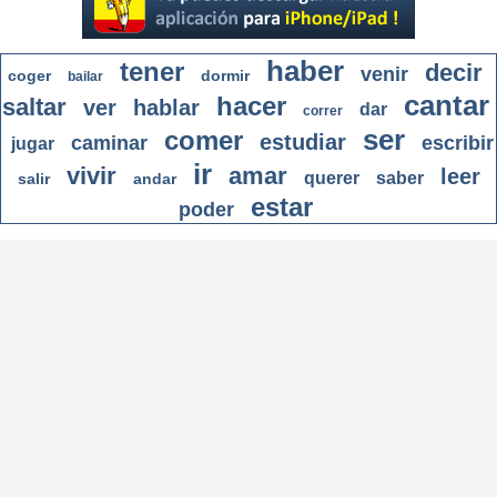
haber
tener
decir
venir
coger
dormir
bailar
cantar
hacer
saltar
ver
hablar
dar
correr
ser
comer
estudiar
caminar
escribir
jugar
ir
vivir
amar
leer
querer
saber
salir
andar
estar
poder