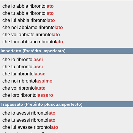
che io abbia ribrontol
ato
che tu abbia ribrontol
ato
che lui abbia ribrontol
ato
che noi abbiamo ribrontol
ato
che voi abbiate ribrontol
ato
che loro abbiano ribrontol
ato
Imperfetto (Pretérito imperfecto)
che io ribrontol
assi
che tu ribrontol
assi
che lui ribrontol
asse
che noi ribrontol
assimo
che voi ribrontol
aste
che loro ribrontol
assero
Trapassato (Pretérito pluscuamperfecto)
che io avessi ribrontol
ato
che tu avessi ribrontol
ato
che lui avesse ribrontol
ato