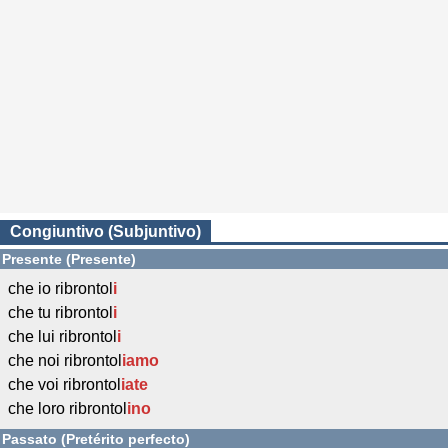
Congiuntivo (Subjuntivo)
Presente (Presente)
che io ribrontol
i
che tu ribrontol
i
che lui ribrontol
i
che noi ribrontol
iamo
che voi ribrontol
iate
che loro ribrontol
ino
Passato (Pretérito perfecto)