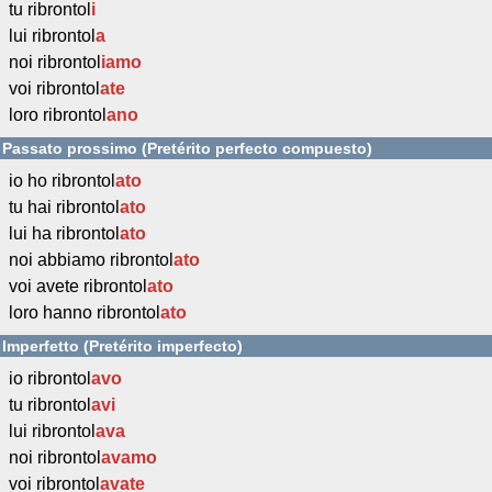
tu ribrontol
i
lui ribrontol
a
noi ribrontol
iamo
voi ribrontol
ate
loro ribrontol
ano
Passato prossimo (Pretérito perfecto compuesto)
io ho ribrontol
ato
tu hai ribrontol
ato
lui ha ribrontol
ato
noi abbiamo ribrontol
ato
voi avete ribrontol
ato
loro hanno ribrontol
ato
Imperfetto (Pretérito imperfecto)
io ribrontol
avo
tu ribrontol
avi
lui ribrontol
ava
noi ribrontol
avamo
voi ribrontol
avate