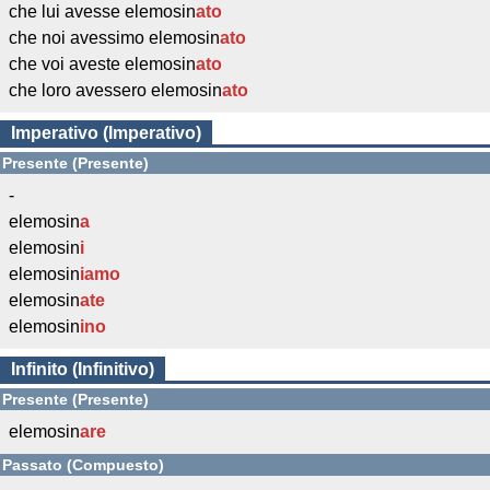
che lui avesse elemosin
ato
che noi avessimo elemosin
ato
che voi aveste elemosin
ato
che loro avessero elemosin
ato
Imperativo (Imperativo)
Presente (Presente)
-
elemosin
a
elemosin
i
elemosin
iamo
elemosin
ate
elemosin
ino
Infinito (Infinitivo)
Presente (Presente)
elemosin
are
Passato (Compuesto)