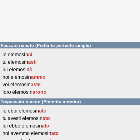
Passato remoto (Pretérito perfecto simple)
io elemosin
ai
tu elemosin
asti
lui elemosin
ò
noi elemosin
ammo
voi elemosin
aste
loro elemosin
arono
Trapassato remoto (Pretérito anterior)
io ebbi elemosin
ato
tu avesti elemosin
ato
lui ebbe elemosin
ato
noi avemmo elemosin
ato