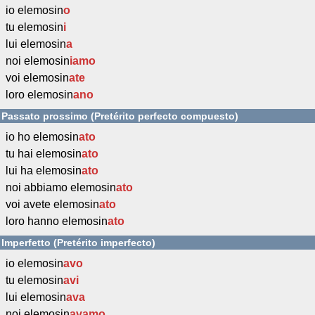
io elemosin
o
tu elemosin
i
lui elemosin
a
noi elemosin
iamo
voi elemosin
ate
loro elemosin
ano
Passato prossimo (Pretérito perfecto compuesto)
io ho elemosin
ato
tu hai elemosin
ato
lui ha elemosin
ato
noi abbiamo elemosin
ato
voi avete elemosin
ato
loro hanno elemosin
ato
Imperfetto (Pretérito imperfecto)
io elemosin
avo
tu elemosin
avi
lui elemosin
ava
noi elemosin
avamo