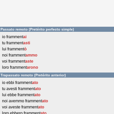
Passato remoto (Pretérito perfecto simple)
io framment
ai
tu framment
asti
lui framment
ò
noi framment
ammo
voi framment
aste
loro framment
arono
Trapassato remoto (Pretérito anterior)
io ebbi framment
ato
tu avesti framment
ato
lui ebbe framment
ato
noi avemmo framment
ato
voi aveste framment
ato
loro ebbero framment
ato