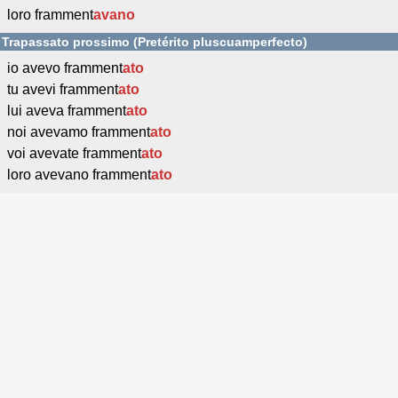
loro framment
avano
Trapassato prossimo (Pretérito pluscuamperfecto)
io avevo framment
ato
tu avevi framment
ato
lui aveva framment
ato
noi avevamo framment
ato
voi avevate framment
ato
loro avevano framment
ato