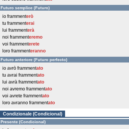
Futuro semplice (Futuro)
io framment
erò
tu framment
erai
lui framment
erà
noi framment
eremo
voi framment
erete
loro framment
eranno
Futuro anteriore (Futuro perfecto)
io avrò framment
ato
tu avrai framment
ato
lui avrà framment
ato
noi avremo framment
ato
voi avrete framment
ato
loro avranno framment
ato
Condizionale (Condicional)
Presente (Condicional)