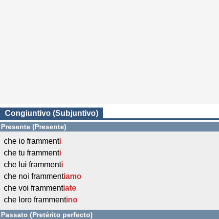
Congiuntivo (Subjuntivo)
Presente (Presente)
che io framment
i
che tu framment
i
che lui framment
i
che noi framment
iamo
che voi framment
iate
che loro framment
ino
Passato (Pretérito perfecto)