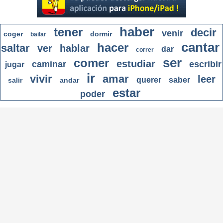
haber
tener
decir
venir
coger
dormir
bailar
cantar
hacer
saltar
ver
hablar
dar
correr
ser
comer
estudiar
caminar
escribir
jugar
ir
vivir
amar
leer
querer
saber
salir
andar
estar
poder