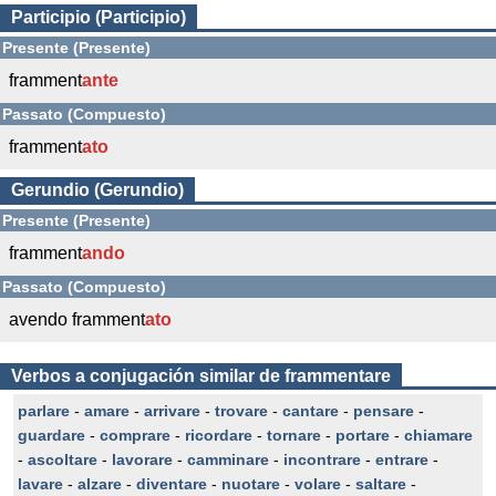
Participio (Participio)
Presente (Presente)
framment
ante
Passato (Compuesto)
framment
ato
Gerundio (Gerundio)
Presente (Presente)
framment
ando
Passato (Compuesto)
avendo framment
ato
Verbos a conjugación similar de frammentare
parlare
-
amare
-
arrivare
-
trovare
-
cantare
-
pensare
-
guardare
-
comprare
-
ricordare
-
tornare
-
portare
-
chiamare
-
ascoltare
-
lavorare
-
camminare
-
incontrare
-
entrare
-
lavare
-
alzare
-
diventare
-
nuotare
-
volare
-
saltare
-