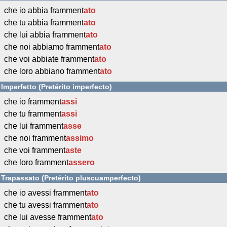
che io abbia framment
ato
che tu abbia framment
ato
che lui abbia framment
ato
che noi abbiamo framment
ato
che voi abbiate framment
ato
che loro abbiano framment
ato
Imperfetto (Pretérito imperfecto)
che io framment
assi
che tu framment
assi
che lui framment
asse
che noi framment
assimo
che voi framment
aste
che loro framment
assero
Trapassato (Pretérito pluscuamperfecto)
che io avessi framment
ato
che tu avessi framment
ato
che lui avesse framment
ato