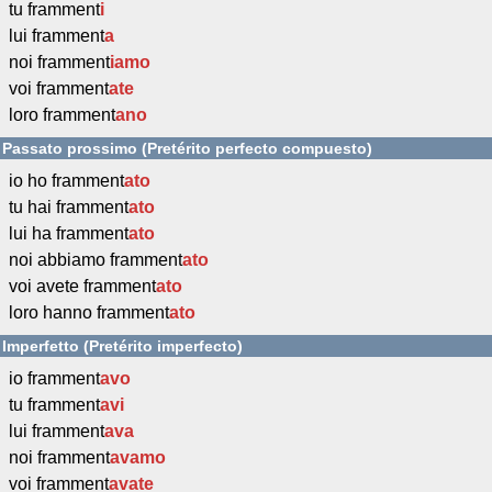
tu framment
i
lui framment
a
noi framment
iamo
voi framment
ate
loro framment
ano
Passato prossimo (Pretérito perfecto compuesto)
io ho framment
ato
tu hai framment
ato
lui ha framment
ato
noi abbiamo framment
ato
voi avete framment
ato
loro hanno framment
ato
Imperfetto (Pretérito imperfecto)
io framment
avo
tu framment
avi
lui framment
ava
noi framment
avamo
voi framment
avate