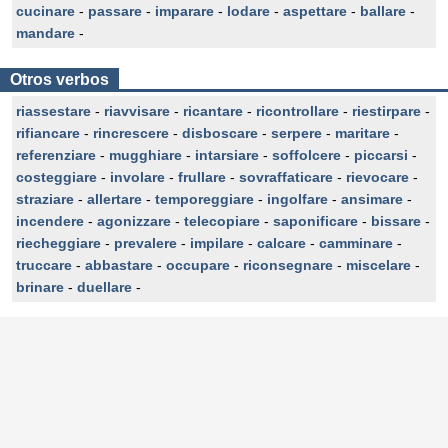
cucinare
-
passare
-
imparare
-
lodare
-
aspettare
-
ballare
-
mandare
-
Otros verbos
riassestare
-
riavvisare
-
ricantare
-
ricontrollare
-
riestirpare
-
rifiancare
-
rincrescere
-
disboscare
-
serpere
-
maritare
-
referenziare
-
mugghiare
-
intarsiare
-
soffolcere
-
piccarsi
-
costeggiare
-
involare
-
frullare
-
sovraffaticare
-
rievocare
-
straziare
-
allertare
-
temporeggiare
-
ingolfare
-
ansimare
-
incendere
-
agonizzare
-
telecopiare
-
saponificare
-
bissare
-
riecheggiare
-
prevalere
-
impilare
-
calcare
-
camminare
-
truccare
-
abbastare
-
occupare
-
riconsegnare
-
miscelare
-
brinare
-
duellare
-