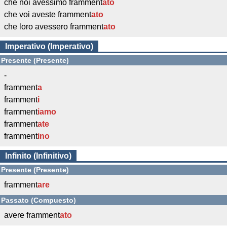
che noi avessimo framment
ato
che voi aveste framment
ato
che loro avessero framment
ato
Imperativo (Imperativo)
Presente (Presente)
-
framment
a
framment
i
framment
iamo
framment
ate
framment
ino
Infinito (Infinitivo)
Presente (Presente)
framment
are
Passato (Compuesto)
avere framment
ato