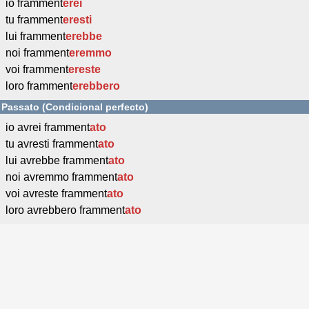
io framment
erei
tu framment
eresti
lui framment
erebbe
noi framment
eremmo
voi framment
ereste
loro framment
erebbero
Passato (Condicional perfecto)
io avrei framment
ato
tu avresti framment
ato
lui avrebbe framment
ato
noi avremmo framment
ato
voi avreste framment
ato
loro avrebbero framment
ato