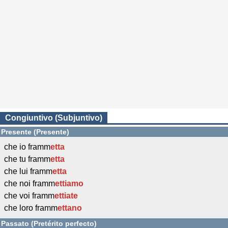
Congiuntivo (Subjuntivo)
Presente (Presente)
che io framm
etta
che tu framm
etta
che lui framm
etta
che noi framm
ettiamo
che voi framm
ettiate
che loro framm
ettano
Passato (Pretérito perfecto)