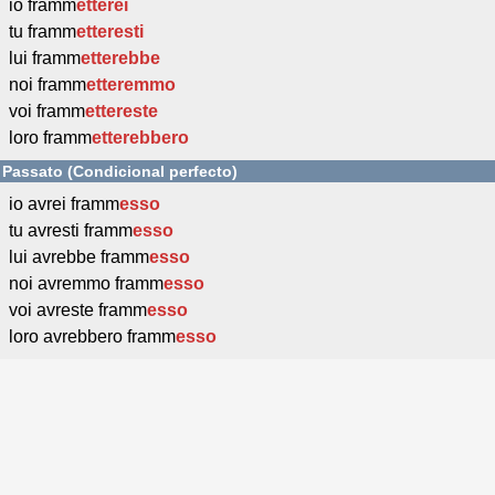
io framm
etterei
tu framm
etteresti
lui framm
etterebbe
noi framm
etteremmo
voi framm
ettereste
loro framm
etterebbero
Passato (Condicional perfecto)
io avrei framm
esso
tu avresti framm
esso
lui avrebbe framm
esso
noi avremmo framm
esso
voi avreste framm
esso
loro avrebbero framm
esso