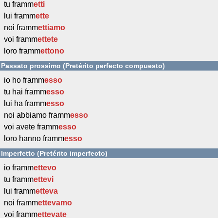
tu framm
etti
lui framm
ette
noi framm
ettiamo
voi framm
ettete
loro framm
ettono
Passato prossimo (Pretérito perfecto compuesto)
io ho framm
esso
tu hai framm
esso
lui ha framm
esso
noi abbiamo framm
esso
voi avete framm
esso
loro hanno framm
esso
Imperfetto (Pretérito imperfecto)
io framm
ettevo
tu framm
ettevi
lui framm
etteva
noi framm
ettevamo
voi framm
ettevate