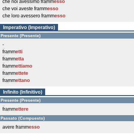
che noi avessimo framm
esso
che voi aveste framm
esso
che loro avessero framm
esso
Imperativo (Imperativo)
Presente (Presente)
-
framm
etti
framm
etta
framm
ettiamo
framm
ettete
framm
ettano
Infinito (Infinitivo)
Presente (Presente)
framm
ettere
Passato (Compuesto)
avere framm
esso