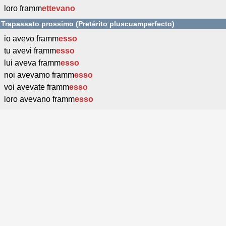
loro framm
ettevano
Trapassato prossimo (Pretérito pluscuamperfecto)
io avevo framm
esso
tu avevi framm
esso
lui aveva framm
esso
noi avevamo framm
esso
voi avevate framm
esso
loro avevano framm
esso