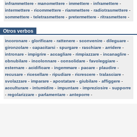
inframmettere
-
manomettere
-
immettere
-
inframettere
-
intermettere
-
ricommettere
-
riammettere
-
radiotrasmettere
-
sommettere
-
teletrasmettere
-
pretermettere
-
ritrasmettere
-
Otros verbos
incoronare
-
glorificare
-
rattenere
-
sconvenire
-
dileguare
-
gironzolare
-
capacitarsi
-
spurgare
-
raschiare
-
arridere
-
intronare
-
impigrire
-
accagliare
-
rimpiazzare
-
incanaglire
-
obnubilare
-
incolonnare
-
consolidare
-
favoleggiare
-
esternare
-
acidificare
-
ingemmare
-
pacare
-
plaudire
-
recusare
-
ricesellare
-
ripudiare
-
ricrescere
-
tralasciare
-
svolazzare
-
imparare
-
apostatare
-
giubilare
-
affiggere
-
acculturare
-
intumidire
-
impuntare
-
impreziosire
-
supporre
-
regolarizzare
-
parlamentare
-
anteporre
-