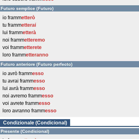
Futuro semplice (Futuro)
io framm
etterò
tu framm
etterai
lui framm
etterà
noi framm
etteremo
voi framm
etterete
loro framm
etteranno
Futuro anteriore (Futuro perfecto)
io avrò framm
esso
tu avrai framm
esso
lui avrà framm
esso
noi avremo framm
esso
voi avrete framm
esso
loro avranno framm
esso
Condizionale (Condicional)
Presente (Condicional)