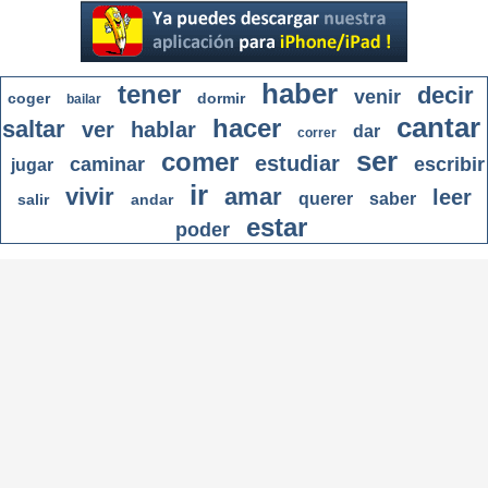
haber
tener
decir
venir
coger
dormir
bailar
cantar
hacer
saltar
ver
hablar
dar
correr
ser
comer
estudiar
caminar
escribir
jugar
ir
vivir
amar
leer
querer
saber
salir
andar
estar
poder