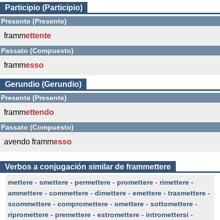
Participio (Participio)
Presente (Presente)
framm
ettente
Passato (Compuesto)
framm
esso
Gerundio (Gerundio)
Presente (Presente)
framm
ettendo
Passato (Compuesto)
avendo framm
esso
Verbos a conjugación similar de frammettere
mettere
-
smettere
-
permettere
-
promettere
-
rimettere
-
ammettere
-
commettere
-
dimettere
-
emettere
-
trasmettere
-
scommettere
-
compromettere
-
omettere
-
sottomettere
-
ripromettere
-
premettere
-
estromettere
-
intromettersi
-