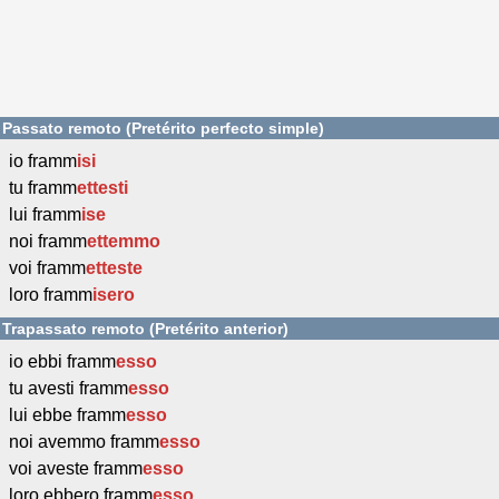
Passato remoto (Pretérito perfecto simple)
io framm
isi
tu framm
ettesti
lui framm
ise
noi framm
ettemmo
voi framm
etteste
loro framm
isero
Trapassato remoto (Pretérito anterior)
io ebbi framm
esso
tu avesti framm
esso
lui ebbe framm
esso
noi avemmo framm
esso
voi aveste framm
esso
loro ebbero framm
esso