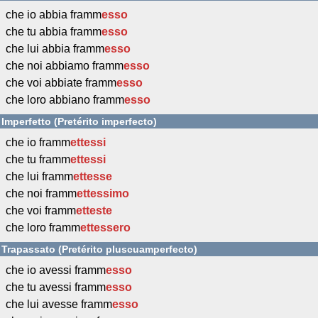
che io abbia framm
esso
che tu abbia framm
esso
che lui abbia framm
esso
che noi abbiamo framm
esso
che voi abbiate framm
esso
che loro abbiano framm
esso
Imperfetto (Pretérito imperfecto)
che io framm
ettessi
che tu framm
ettessi
che lui framm
ettesse
che noi framm
ettessimo
che voi framm
etteste
che loro framm
ettessero
Trapassato (Pretérito pluscuamperfecto)
che io avessi framm
esso
che tu avessi framm
esso
che lui avesse framm
esso