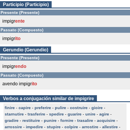
Participio (Participio)
Presente (Presente)
impigr
ente
Passato (Compuesto)
impigr
ito
Gerundio (Gerundio)
Presente (Presente)
impigr
endo
Passato (Compuesto)
avendo impigr
ito
Verbos a conjugación similar de impigrire
finire
-
capire
-
preferire
-
pulire
-
costruire
-
gioire
-
starnutire
-
trasferire
-
spedire
-
guarire
-
unire
-
agire
-
gradire
-
restituire
-
punire
-
fornire
-
trasalire
-
acquisire
-
arrossire
-
impedire
-
stupire
-
colpire
-
arrostire
-
allestire
-