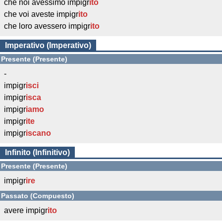
che noi avessimo impigr
ito
che voi aveste impigr
ito
che loro avessero impigr
ito
Imperativo (Imperativo)
Presente (Presente)
-
impigr
isci
impigr
isca
impigr
iamo
impigr
ite
impigr
iscano
Infinito (Infinitivo)
Presente (Presente)
impigr
ire
Passato (Compuesto)
avere impigr
ito