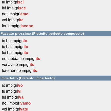
tu impigr
isci
lui impigr
isce
noi impigr
iamo
voi impigr
ite
loro impigr
iscono
Passato prossimo (Pretérito perfecto compuesto)
io ho impigr
ito
tu hai impigr
ito
lui ha impigr
ito
noi abbiamo impigr
ito
voi avete impigr
ito
loro hanno impigr
ito
Imperfetto (Pretérito imperfecto)
io impigr
ivo
tu impigr
ivi
lui impigr
iva
noi impigr
ivamo
voi impigr
ivate