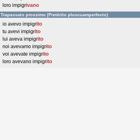
loro impigr
ivano
Trapassato prossimo (Pretérito pluscuamperfecto)
io avevo impigr
ito
tu avevi impigr
ito
lui aveva impigr
ito
noi avevamo impigr
ito
voi avevate impigr
ito
loro avevano impigr
ito