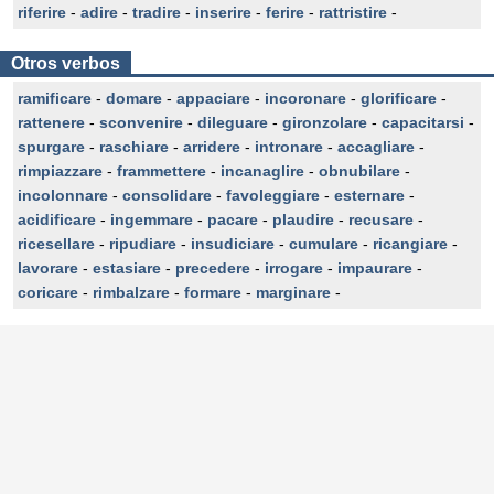
riferire
-
adire
-
tradire
-
inserire
-
ferire
-
rattristire
-
Otros verbos
ramificare
-
domare
-
appaciare
-
incoronare
-
glorificare
-
rattenere
-
sconvenire
-
dileguare
-
gironzolare
-
capacitarsi
-
spurgare
-
raschiare
-
arridere
-
intronare
-
accagliare
-
rimpiazzare
-
frammettere
-
incanaglire
-
obnubilare
-
incolonnare
-
consolidare
-
favoleggiare
-
esternare
-
acidificare
-
ingemmare
-
pacare
-
plaudire
-
recusare
-
ricesellare
-
ripudiare
-
insudiciare
-
cumulare
-
ricangiare
-
lavorare
-
estasiare
-
precedere
-
irrogare
-
impaurare
-
coricare
-
rimbalzare
-
formare
-
marginare
-