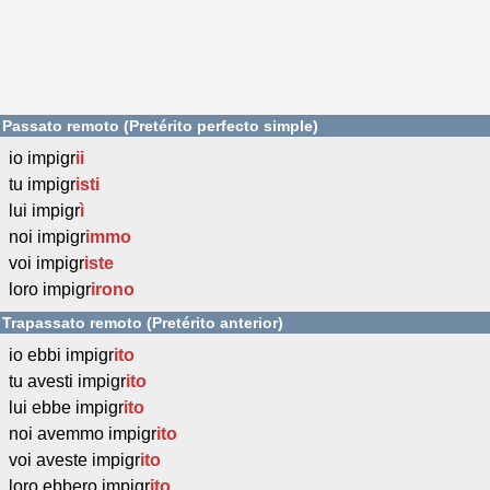
Passato remoto (Pretérito perfecto simple)
io impigr
ii
tu impigr
isti
lui impigr
ì
noi impigr
immo
voi impigr
iste
loro impigr
irono
Trapassato remoto (Pretérito anterior)
io ebbi impigr
ito
tu avesti impigr
ito
lui ebbe impigr
ito
noi avemmo impigr
ito
voi aveste impigr
ito
loro ebbero impigr
ito