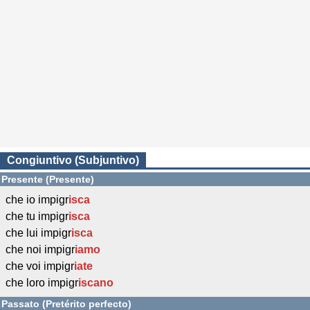
Congiuntivo (Subjuntivo)
Presente (Presente)
che io impigr
isca
che tu impigr
isca
che lui impigr
isca
che noi impigr
iamo
che voi impigr
iate
che loro impigr
iscano
Passato (Pretérito perfecto)