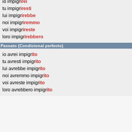
io impigr
irei
tu impigr
iresti
lui impigr
irebbe
noi impigr
iremmo
voi impigr
ireste
loro impigr
irebbero
Passato (Condicional perfecto)
io avrei impigr
ito
tu avresti impigr
ito
lui avrebbe impigr
ito
noi avremmo impigr
ito
voi avreste impigr
ito
loro avrebbero impigr
ito