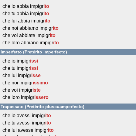
che io abbia impigr
ito
che tu abbia impigr
ito
che lui abbia impigr
ito
che noi abbiamo impigr
ito
che voi abbiate impigr
ito
che loro abbiano impigr
ito
Imperfetto (Pretérito imperfecto)
che io impigr
issi
che tu impigr
issi
che lui impigr
isse
che noi impigr
issimo
che voi impigr
iste
che loro impigr
issero
Trapassato (Pretérito pluscuamperfecto)
che io avessi impigr
ito
che tu avessi impigr
ito
che lui avesse impigr
ito