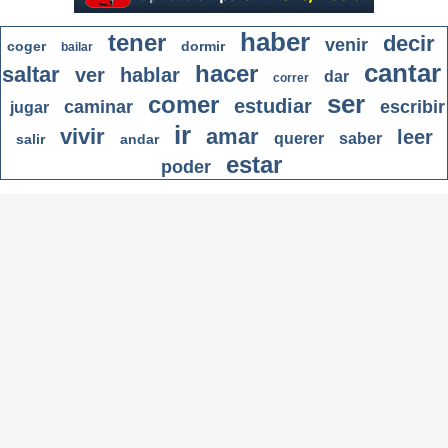
haber
tener
decir
venir
coger
dormir
bailar
cantar
hacer
saltar
ver
hablar
dar
correr
ser
comer
estudiar
caminar
escribir
jugar
ir
vivir
amar
leer
querer
saber
salir
andar
estar
poder