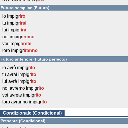
Futuro semplice (Futuro)
io impigr
irò
tu impigr
irai
lui impigr
irà
noi impigr
iremo
voi impigr
irete
loro impigr
iranno
Futuro anteriore (Futuro perfecto)
io avrò impigr
ito
tu avrai impigr
ito
lui avrà impigr
ito
noi avremo impigr
ito
voi avrete impigr
ito
loro avranno impigr
ito
Condizionale (Condicional)
Presente (Condicional)