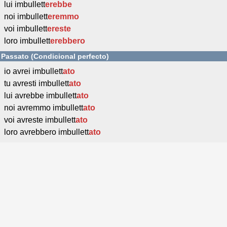
lui imbullett
erebbe
noi imbullett
eremmo
voi imbullett
ereste
loro imbullett
erebbero
Passato (Condicional perfecto)
io avrei imbullett
ato
tu avresti imbullett
ato
lui avrebbe imbullett
ato
noi avremmo imbullett
ato
voi avreste imbullett
ato
loro avrebbero imbullett
ato