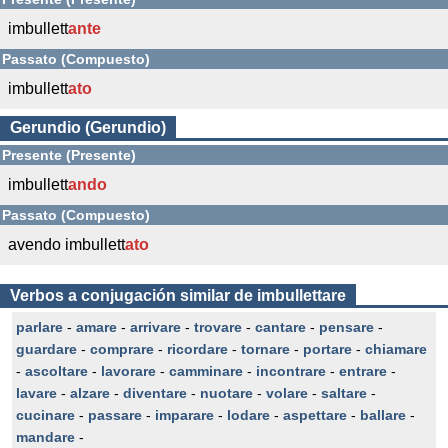
imbullett
ante
Passato (Compuesto)
imbullett
ato
Gerundio (Gerundio)
Presente (Presente)
imbullett
ando
Passato (Compuesto)
avendo imbullett
ato
Verbos a conjugación similar de imbullettare
parlare
-
amare
-
arrivare
-
trovare
-
cantare
-
pensare
-
guardare
-
comprare
-
ricordare
-
tornare
-
portare
-
chiamare
-
ascoltare
-
lavorare
-
camminare
-
incontrare
-
entrare
-
lavare
-
alzare
-
diventare
-
nuotare
-
volare
-
saltare
-
cucinare
-
passare
-
imparare
-
lodare
-
aspettare
-
ballare
-
mandare
-