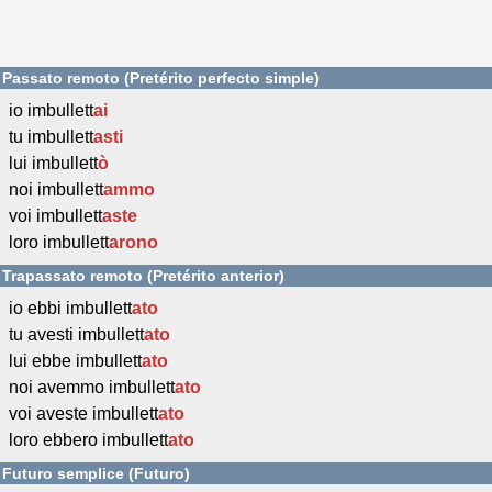
Passato remoto (Pretérito perfecto simple)
io imbullett
ai
tu imbullett
asti
lui imbullett
ò
noi imbullett
ammo
voi imbullett
aste
loro imbullett
arono
Trapassato remoto (Pretérito anterior)
io ebbi imbullett
ato
tu avesti imbullett
ato
lui ebbe imbullett
ato
noi avemmo imbullett
ato
voi aveste imbullett
ato
loro ebbero imbullett
ato
Futuro semplice (Futuro)