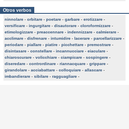
Otros verbos
ninnolare
-
orbitare
-
poetare
-
garbare
-
erotizzare
-
versificare
-
ingurgitare
-
disautorare
-
cloroformizzare
-
etimologizzare
-
preaccennare
-
indennizzare
-
calmierare
-
acclimare
-
disfrenare
-
intumidire
-
lacerare
-
parcellarizzare
-
periodare
-
piallare
-
piatire
-
picchettare
-
premostrare
-
disintasare
-
constellare
-
incannucciare
-
eiaculare
-
chiaroscurare
-
volicchiare
-
ciampicare
-
sospingere
-
diseredare
-
contrordinare
-
riannacquare
-
grippare
-
girandolare
-
acciabattare
-
colloquiare
-
allascare
-
imbandierare
-
sibilare
-
ragguagliare
-