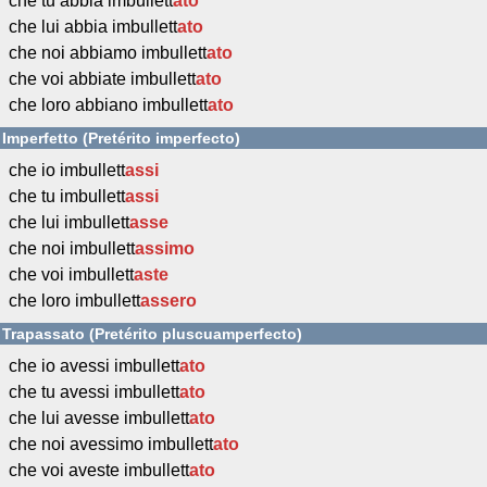
che tu abbia imbullett
ato
che lui abbia imbullett
ato
che noi abbiamo imbullett
ato
che voi abbiate imbullett
ato
che loro abbiano imbullett
ato
Imperfetto (Pretérito imperfecto)
che io imbullett
assi
che tu imbullett
assi
che lui imbullett
asse
che noi imbullett
assimo
che voi imbullett
aste
che loro imbullett
assero
Trapassato (Pretérito pluscuamperfecto)
che io avessi imbullett
ato
che tu avessi imbullett
ato
che lui avesse imbullett
ato
che noi avessimo imbullett
ato
che voi aveste imbullett
ato