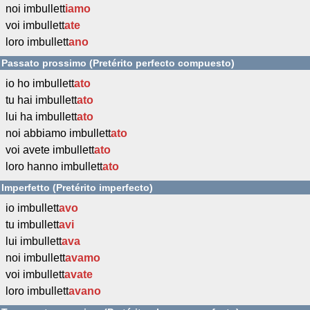
noi imbullett
iamo
voi imbullett
ate
loro imbullett
ano
Passato prossimo (Pretérito perfecto compuesto)
io ho imbullett
ato
tu hai imbullett
ato
lui ha imbullett
ato
noi abbiamo imbullett
ato
voi avete imbullett
ato
loro hanno imbullett
ato
Imperfetto (Pretérito imperfecto)
io imbullett
avo
tu imbullett
avi
lui imbullett
ava
noi imbullett
avamo
voi imbullett
avate
loro imbullett
avano