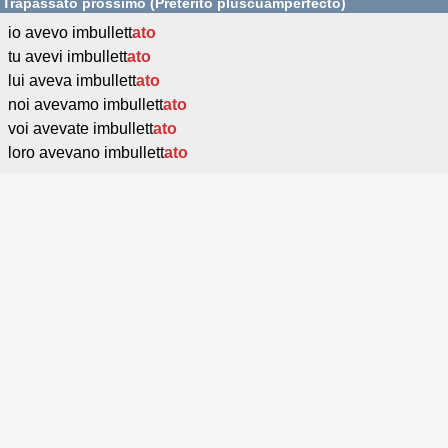
Trapassato prossimo (Pretérito pluscuamperfecto)
io avevo imbullett
ato
tu avevi imbullett
ato
lui aveva imbullett
ato
noi avevamo imbullett
ato
voi avevate imbullett
ato
loro avevano imbullett
ato