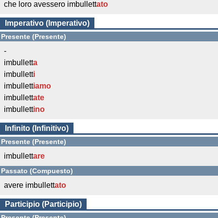
che loro avessero imbullett
ato
Imperativo (Imperativo)
Presente (Presente)
-
imbullett
a
imbullett
i
imbullett
iamo
imbullett
ate
imbullett
ino
Infinito (Infinitivo)
Presente (Presente)
imbullett
are
Passato (Compuesto)
avere imbullett
ato
Participio (Participio)
Presente (Presente)