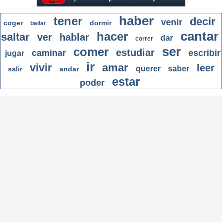
haber
tener
decir
venir
coger
dormir
bailar
cantar
hacer
saltar
ver
hablar
dar
correr
ser
comer
estudiar
caminar
escribir
jugar
ir
vivir
amar
leer
querer
saber
salir
andar
estar
poder