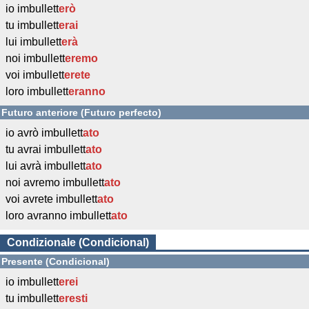
io imbullett
erò
tu imbullett
erai
lui imbullett
erà
noi imbullett
eremo
voi imbullett
erete
loro imbullett
eranno
Futuro anteriore (Futuro perfecto)
io avrò imbullett
ato
tu avrai imbullett
ato
lui avrà imbullett
ato
noi avremo imbullett
ato
voi avrete imbullett
ato
loro avranno imbullett
ato
Condizionale (Condicional)
Presente (Condicional)
io imbullett
erei
tu imbullett
eresti