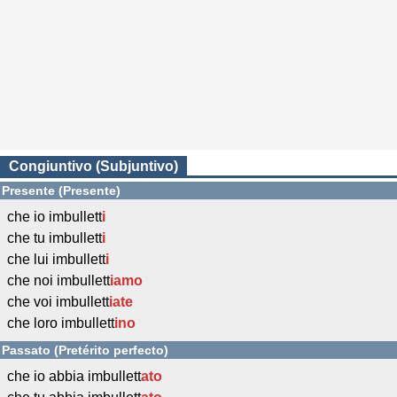
Congiuntivo (Subjuntivo)
Presente (Presente)
che io imbullett
i
che tu imbullett
i
che lui imbullett
i
che noi imbullett
iamo
che voi imbullett
iate
che loro imbullett
ino
Passato (Pretérito perfecto)
che io abbia imbullett
ato