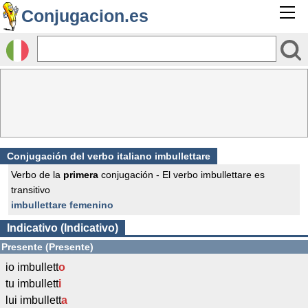
Conjugacion.es
Conjugación del verbo italiano imbullettare
Verbo de la
primera
conjugación - El verbo imbullettare es
transitivo
imbullettare femenino
Indicativo (Indicativo)
Presente (Presente)
io imbullett
o
tu imbullett
i
lui imbullett
a