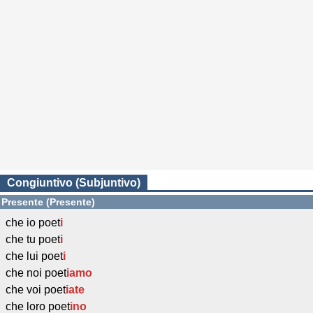
Congiuntivo (Subjuntivo)
Presente (Presente)
che io poet
i
che tu poet
i
che lui poet
i
che noi poet
iamo
che voi poet
iate
che loro poet
ino