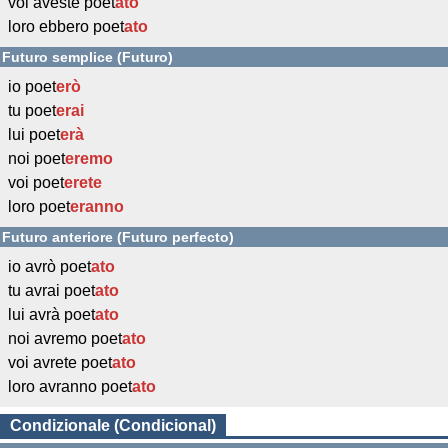
voi aveste poet
ato
loro ebbero poet
ato
Futuro semplice (Futuro)
io poet
erò
tu poet
erai
lui poet
erà
noi poet
eremo
voi poet
erete
loro poet
eranno
Futuro anteriore (Futuro perfecto)
io avrò poet
ato
tu avrai poet
ato
lui avrà poet
ato
noi avremo poet
ato
voi avrete poet
ato
loro avranno poet
ato
Condizionale (Condicional)