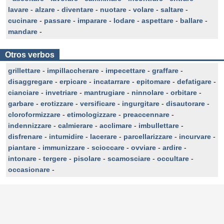
lavare
-
alzare
-
diventare
-
nuotare
-
volare
-
saltare
-
cucinare
-
passare
-
imparare
-
lodare
-
aspettare
-
ballare
-
mandare
-
Otros verbos
grillettare
-
impillaccherare
-
impecettare
-
graffare
-
disaggregare
-
erpicare
-
incatarrare
-
epitomare
-
defatigare
-
cianciare
-
invetriare
-
mantrugiare
-
ninnolare
-
orbitare
-
garbare
-
erotizzare
-
versificare
-
ingurgitare
-
disautorare
-
cloroformizzare
-
etimologizzare
-
preaccennare
-
indennizzare
-
calmierare
-
acclimare
-
imbullettare
-
disfrenare
-
intumidire
-
lacerare
-
parcellarizzare
-
incurvare
-
piantare
-
immunizzare
-
scioccare
-
ovviare
-
ardire
-
intonare
-
tergere
-
pisolare
-
scamosciare
-
occultare
-
occasionare
-