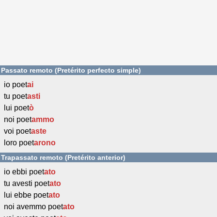
Passato remoto (Pretérito perfecto simple)
io poet
ai
tu poet
asti
lui poet
ò
noi poet
ammo
voi poet
aste
loro poet
arono
Trapassato remoto (Pretérito anterior)
io ebbi poet
ato
tu avesti poet
ato
lui ebbe poet
ato
noi avemmo poet
ato