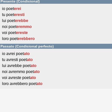
Presente (Condicional)
io poet
erei
tu poet
eresti
lui poet
erebbe
noi poet
eremmo
voi poet
ereste
loro poet
erebbero
Passato (Condicional perfecto)
io avrei poet
ato
tu avresti poet
ato
lui avrebbe poet
ato
noi avremmo poet
ato
voi avreste poet
ato
loro avrebbero poet
ato