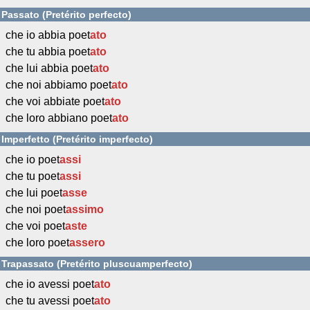
Passato (Pretérito perfecto)
che io abbia poet
ato
che tu abbia poet
ato
che lui abbia poet
ato
che noi abbiamo poet
ato
che voi abbiate poet
ato
che loro abbiano poet
ato
Imperfetto (Pretérito imperfecto)
che io poet
assi
che tu poet
assi
che lui poet
asse
che noi poet
assimo
che voi poet
aste
che loro poet
assero
Trapassato (Pretérito pluscuamperfecto)
che io avessi poet
ato
che tu avessi poet
ato