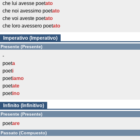
che lui avesse poet
ato
che noi avessimo poet
ato
che voi aveste poet
ato
che loro avessero poet
ato
Imperativo (Imperativo)
Presente (Presente)
-
poet
a
poet
i
poet
iamo
poet
ate
poet
ino
Infinito (Infinitivo)
Presente (Presente)
poet
are
Passato (Compuesto)