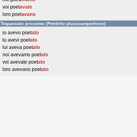
voi poet
avate
loro poet
avano
Trapassato prossimo (Pretérito pluscuamperfecto)
io avevo poet
ato
tu avevi poet
ato
lui aveva poet
ato
noi avevamo poet
ato
voi avevate poet
ato
loro avevano poet
ato