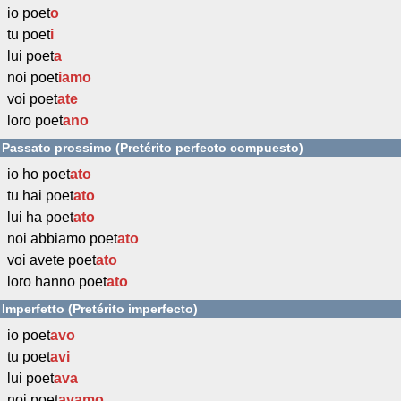
io poet
o
tu poet
i
lui poet
a
noi poet
iamo
voi poet
ate
loro poet
ano
Passato prossimo (Pretérito perfecto compuesto)
io ho poet
ato
tu hai poet
ato
lui ha poet
ato
noi abbiamo poet
ato
voi avete poet
ato
loro hanno poet
ato
Imperfetto (Pretérito imperfecto)
io poet
avo
tu poet
avi
lui poet
ava
noi poet
avamo