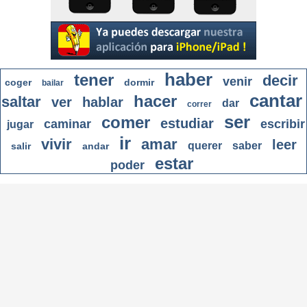
haber
tener
decir
venir
coger
dormir
bailar
cantar
hacer
saltar
ver
hablar
dar
correr
ser
comer
estudiar
caminar
escribir
jugar
ir
vivir
amar
leer
querer
saber
salir
andar
estar
poder