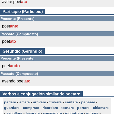
avere poet
ato
Participio (Participio)
Presente (Presente)
poet
ante
Passato (Compuesto)
poet
ato
Gerundio (Gerundio)
Presente (Presente)
poet
ando
Passato (Compuesto)
avendo poet
ato
Verbos a conjugación similar de poetare
parlare
-
amare
-
arrivare
-
trovare
-
cantare
-
pensare
-
guardare
-
comprare
-
ricordare
-
tornare
-
portare
-
chiamare
-
ascoltare
-
lavorare
-
camminare
-
incontrare
-
entrare
-