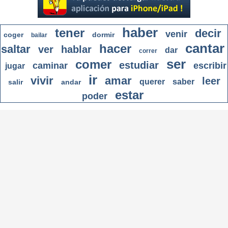
haber
tener
decir
venir
coger
dormir
bailar
cantar
hacer
saltar
ver
hablar
dar
correr
ser
comer
estudiar
caminar
escribir
jugar
ir
vivir
amar
leer
querer
saber
salir
andar
estar
poder