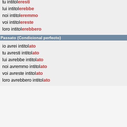
tu intitol
eresti
lui intitol
erebbe
noi intitol
eremmo
voi intitol
ereste
loro intitol
erebbero
Passato (Condicional perfecto)
io avrei intitol
ato
tu avresti intitol
ato
lui avrebbe intitol
ato
noi avremmo intitol
ato
voi avreste intitol
ato
loro avrebbero intitol
ato