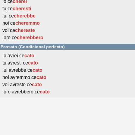
io ce
cherei
tu ce
cheresti
lui ce
cherebbe
noi ce
cheremmo
voi ce
chereste
loro ce
cherebbero
Passato (Condicional perfecto)
io avrei ce
cato
tu avresti ce
cato
lui avrebbe ce
cato
noi avremmo ce
cato
voi avreste ce
cato
loro avrebbero ce
cato