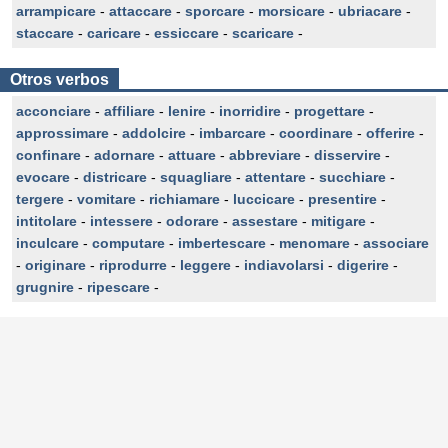
arrampicare
-
attaccare
-
sporcare
-
morsicare
-
ubriacare
-
staccare
-
caricare
-
essiccare
-
scaricare
-
Otros verbos
acconciare
-
affiliare
-
lenire
-
inorridire
-
progettare
-
approssimare
-
addolcire
-
imbarcare
-
coordinare
-
offerire
-
confinare
-
adornare
-
attuare
-
abbreviare
-
disservire
-
evocare
-
districare
-
squagliare
-
attentare
-
succhiare
-
tergere
-
vomitare
-
richiamare
-
luccicare
-
presentire
-
intitolare
-
intessere
-
odorare
-
assestare
-
mitigare
-
inculcare
-
computare
-
imbertescare
-
menomare
-
associare
-
originare
-
riprodurre
-
leggere
-
indiavolarsi
-
digerire
-
grugnire
-
ripescare
-