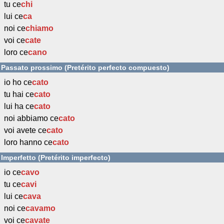
tu ce
chi
lui ce
ca
noi ce
chiamo
voi ce
cate
loro ce
cano
Passato prossimo (Pretérito perfecto compuesto)
io ho ce
cato
tu hai ce
cato
lui ha ce
cato
noi abbiamo ce
cato
voi avete ce
cato
loro hanno ce
cato
Imperfetto (Pretérito imperfecto)
io ce
cavo
tu ce
cavi
lui ce
cava
noi ce
cavamo
voi ce
cavate