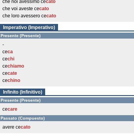
che noi avessimo ce
cato
che voi aveste ce
cato
che loro avessero ce
cato
Imperativo (Imperativo)
Presente (Presente)
-
ce
ca
ce
chi
ce
chiamo
ce
cate
ce
chino
Infinito (Infinitivo)
Presente (Presente)
ce
care
Passato (Compuesto)
avere ce
cato