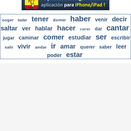
haber
tener
decir
venir
coger
dormir
bailar
cantar
hacer
saltar
ver
hablar
dar
correr
ser
comer
estudiar
caminar
escribir
jugar
ir
vivir
amar
leer
querer
saber
salir
andar
estar
poder