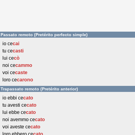
Passato remoto (Pretérito perfecto simple)
io ce
cai
tu ce
casti
lui ce
cò
noi ce
cammo
voi ce
caste
loro ce
carono
Trapassato remoto (Pretérito anterior)
io ebbi ce
cato
tu avesti ce
cato
lui ebbe ce
cato
noi avemmo ce
cato
voi aveste ce
cato
loro ebbero ce
cato