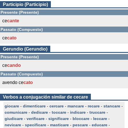
Participio (Participio)
Presente (Presente)
ce
cante
Passato (Compuesto)
ce
cato
Gerundio (Gerundio)
Presente (Presente)
ce
cando
Passato (Compuesto)
avendo ce
cato
Verbos a conjugación similar de cecare
giocare
-
dimenticare
-
cercare
-
mancare
-
recare
-
stancare
-
comunicare
-
dedicare
-
toccare
-
indicare
-
truccare
-
giudicare
-
verificare
-
significare
-
bloccare
-
leccare
-
nevicare
-
specificare
-
masticare
-
pescare
-
educare
-