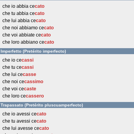
che io abbia ce
cato
che tu abbia ce
cato
che lui abbia ce
cato
che noi abbiamo ce
cato
che voi abbiate ce
cato
che loro abbiano ce
cato
Imperfetto (Pretérito imperfecto)
che io ce
cassi
che tu ce
cassi
che lui ce
casse
che noi ce
cassimo
che voi ce
caste
che loro ce
cassero
Trapassato (Pretérito pluscuamperfecto)
che io avessi ce
cato
che tu avessi ce
cato
che lui avesse ce
cato