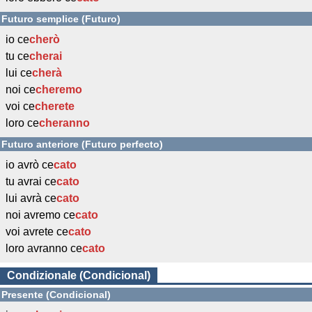
Futuro semplice (Futuro)
io ce
cherò
tu ce
cherai
lui ce
cherà
noi ce
cheremo
voi ce
cherete
loro ce
cheranno
Futuro anteriore (Futuro perfecto)
io avrò ce
cato
tu avrai ce
cato
lui avrà ce
cato
noi avremo ce
cato
voi avrete ce
cato
loro avranno ce
cato
Condizionale (Condicional)
Presente (Condicional)