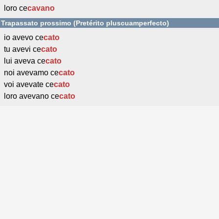
loro ce
cavano
Trapassato prossimo (Pretérito pluscuamperfecto)
io avevo ce
cato
tu avevi ce
cato
lui aveva ce
cato
noi avevamo ce
cato
voi avevate ce
cato
loro avevano ce
cato