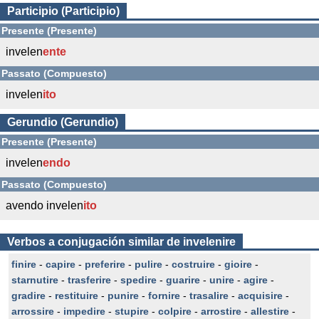
Participio (Participio)
Presente (Presente)
invelen
ente
Passato (Compuesto)
invelen
ito
Gerundio (Gerundio)
Presente (Presente)
invelen
endo
Passato (Compuesto)
avendo invelen
ito
Verbos a conjugación similar de invelenire
finire
-
capire
-
preferire
-
pulire
-
costruire
-
gioire
-
starnutire
-
trasferire
-
spedire
-
guarire
-
unire
-
agire
-
gradire
-
restituire
-
punire
-
fornire
-
trasalire
-
acquisire
-
arrossire
-
impedire
-
stupire
-
colpire
-
arrostire
-
allestire
-