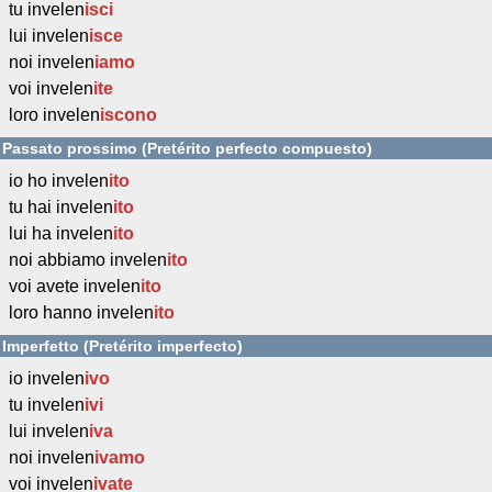
tu invelen
isci
lui invelen
isce
noi invelen
iamo
voi invelen
ite
loro invelen
iscono
Passato prossimo (Pretérito perfecto compuesto)
io ho invelen
ito
tu hai invelen
ito
lui ha invelen
ito
noi abbiamo invelen
ito
voi avete invelen
ito
loro hanno invelen
ito
Imperfetto (Pretérito imperfecto)
io invelen
ivo
tu invelen
ivi
lui invelen
iva
noi invelen
ivamo
voi invelen
ivate