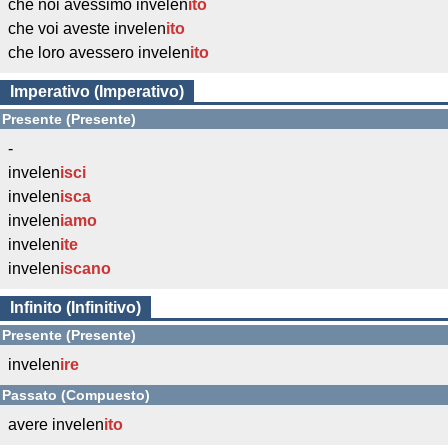
che noi avessimo invelen
ito
che voi aveste invelen
ito
che loro avessero invelen
ito
Imperativo (Imperativo)
Presente (Presente)
-
invelen
isci
invelen
isca
invelen
iamo
invelen
ite
invelen
iscano
Infinito (Infinitivo)
Presente (Presente)
invelen
ire
Passato (Compuesto)
avere invelen
ito