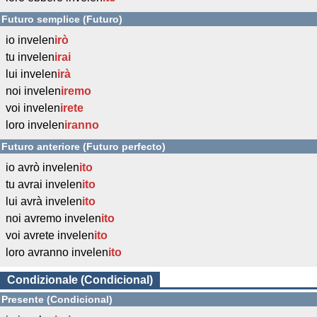
Futuro semplice (Futuro)
io invelen
irò
tu invelen
irai
lui invelen
irà
noi invelen
iremo
voi invelen
irete
loro invelen
iranno
Futuro anteriore (Futuro perfecto)
io avrò invelen
ito
tu avrai invelen
ito
lui avrà invelen
ito
noi avremo invelen
ito
voi avrete invelen
ito
loro avranno invelen
ito
Condizionale (Condicional)
Presente (Condicional)