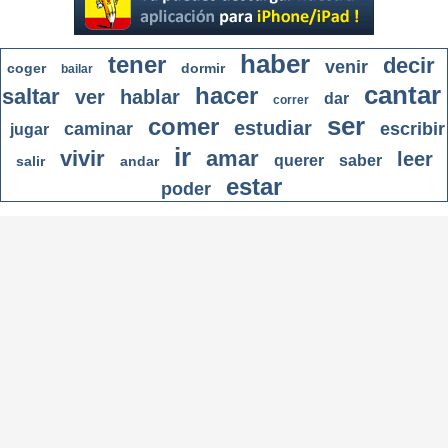
haber
tener
decir
venir
coger
dormir
bailar
cantar
hacer
saltar
ver
hablar
dar
correr
ser
comer
estudiar
caminar
escribir
jugar
ir
vivir
amar
leer
querer
saber
salir
andar
estar
poder