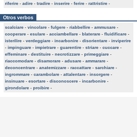
riferire
-
adire
-
tradire
-
inserire
-
ferire
-
rattristire
-
Otros verbos
scalciare
-
vincolare
-
fulgere
-
riabbellire
-
ammusare
-
cooperare
-
esulare
-
acciambellare
-
blaterare
-
fluidificare
-
isterilire
-
verdeggiare
-
incarbonire
-
disorientare
-
inviperire
-
impinguare
-
impietrare
-
guarentire
-
striare
-
cuccare
-
effeminare
-
destituire
-
necrotizzare
-
primeggiare
-
riaccomodare
-
disamorare
-
adusare
-
ammarare
-
deconcentrare
-
anatemizzare
-
raccattare
-
sarchiare
-
ingrommare
-
carambolare
-
attalentare
-
insorgere
-
insinuare
-
esortare
-
disconoscere
-
incarbonire
-
girondolare
-
proibire
-