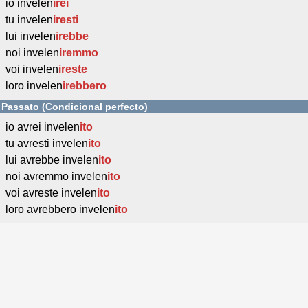
io invelen
irei
tu invelen
iresti
lui invelen
irebbe
noi invelen
iremmo
voi invelen
ireste
loro invelen
irebbero
Passato (Condicional perfecto)
io avrei invelen
ito
tu avresti invelen
ito
lui avrebbe invelen
ito
noi avremmo invelen
ito
voi avreste invelen
ito
loro avrebbero invelen
ito