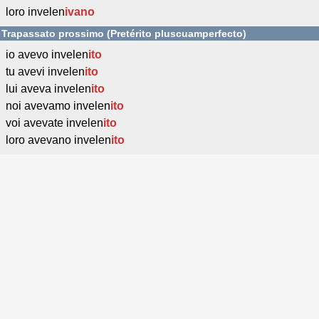
loro invelen
ivano
Trapassato prossimo (Pretérito pluscuamperfecto)
io avevo invelen
ito
tu avevi invelen
ito
lui aveva invelen
ito
noi avevamo invelen
ito
voi avevate invelen
ito
loro avevano invelen
ito