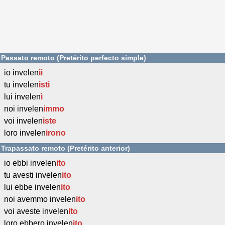
Passato remoto (Pretérito perfecto simple)
io invelen
ii
tu invelen
isti
lui invelen
ì
noi invelen
immo
voi invelen
iste
loro invelen
irono
Trapassato remoto (Pretérito anterior)
io ebbi invelen
ito
tu avesti invelen
ito
lui ebbe invelen
ito
noi avemmo invelen
ito
voi aveste invelen
ito
loro ebbero invelen
ito