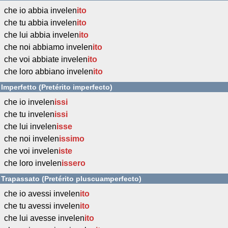
che io abbia invelen
ito
che tu abbia invelen
ito
che lui abbia invelen
ito
che noi abbiamo invelen
ito
che voi abbiate invelen
ito
che loro abbiano invelen
ito
Imperfetto (Pretérito imperfecto)
che io invelen
issi
che tu invelen
issi
che lui invelen
isse
che noi invelen
issimo
che voi invelen
iste
che loro invelen
issero
Trapassato (Pretérito pluscuamperfecto)
che io avessi invelen
ito
che tu avessi invelen
ito
che lui avesse invelen
ito