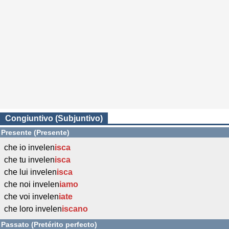
Congiuntivo (Subjuntivo)
Presente (Presente)
che io invelen
isca
che tu invelen
isca
che lui invelen
isca
che noi invelen
iamo
che voi invelen
iate
che loro invelen
iscano
Passato (Pretérito perfecto)