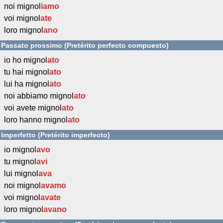
noi mignol
iamo
voi mignol
ate
loro mignol
ano
Passato prossimo (Pretérito perfecto compuesto)
io ho mignol
ato
tu hai mignol
ato
lui ha mignol
ato
noi abbiamo mignol
ato
voi avete mignol
ato
loro hanno mignol
ato
Imperfetto (Pretérito imperfecto)
io mignol
avo
tu mignol
avi
lui mignol
ava
noi mignol
avamo
voi mignol
avate
loro mignol
avano