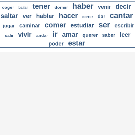
haber
tener
decir
venir
coger
dormir
bailar
cantar
hacer
saltar
ver
hablar
dar
correr
ser
comer
estudiar
caminar
escribir
jugar
ir
vivir
amar
leer
querer
saber
salir
andar
estar
poder