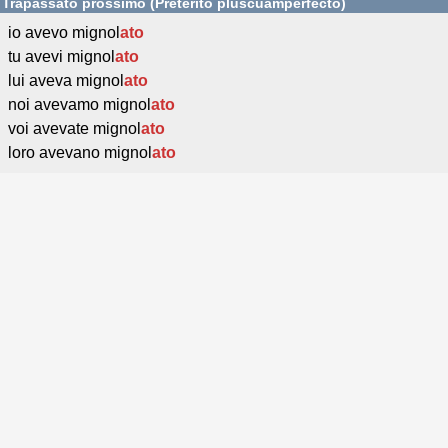
Trapassato prossimo (Pretérito pluscuamperfecto)
io avevo mignol
ato
tu avevi mignol
ato
lui aveva mignol
ato
noi avevamo mignol
ato
voi avevate mignol
ato
loro avevano mignol
ato