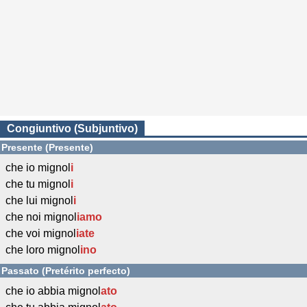
Congiuntivo (Subjuntivo)
Presente (Presente)
che io mignol
i
che tu mignol
i
che lui mignol
i
che noi mignol
iamo
che voi mignol
iate
che loro mignol
ino
Passato (Pretérito perfecto)
che io abbia mignol
ato