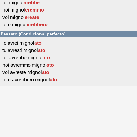
lui mignol
erebbe
noi mignol
eremmo
voi mignol
ereste
loro mignol
erebbero
Passato (Condicional perfecto)
io avrei mignol
ato
tu avresti mignol
ato
lui avrebbe mignol
ato
noi avremmo mignol
ato
voi avreste mignol
ato
loro avrebbero mignol
ato