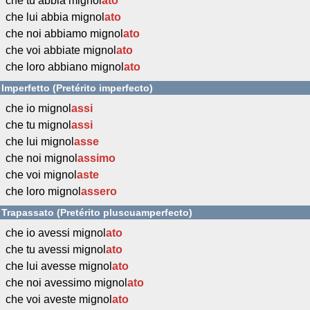
che tu abbia mignol
ato
che lui abbia mignol
ato
che noi abbiamo mignol
ato
che voi abbiate mignol
ato
che loro abbiano mignol
ato
Imperfetto (Pretérito imperfecto)
che io mignol
assi
che tu mignol
assi
che lui mignol
asse
che noi mignol
assimo
che voi mignol
aste
che loro mignol
assero
Trapassato (Pretérito pluscuamperfecto)
che io avessi mignol
ato
che tu avessi mignol
ato
che lui avesse mignol
ato
che noi avessimo mignol
ato
che voi aveste mignol
ato