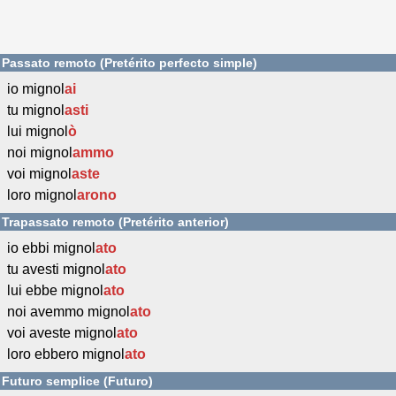
Passato remoto (Pretérito perfecto simple)
io mignol
ai
tu mignol
asti
lui mignol
ò
noi mignol
ammo
voi mignol
aste
loro mignol
arono
Trapassato remoto (Pretérito anterior)
io ebbi mignol
ato
tu avesti mignol
ato
lui ebbe mignol
ato
noi avemmo mignol
ato
voi aveste mignol
ato
loro ebbero mignol
ato
Futuro semplice (Futuro)