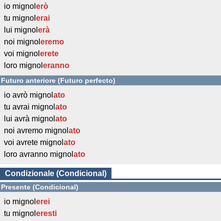
io mignol
erò
tu mignol
erai
lui mignol
erà
noi mignol
eremo
voi mignol
erete
loro mignol
eranno
Futuro anteriore (Futuro perfecto)
io avrò mignol
ato
tu avrai mignol
ato
lui avrà mignol
ato
noi avremo mignol
ato
voi avrete mignol
ato
loro avranno mignol
ato
Condizionale (Condicional)
Presente (Condicional)
io mignol
erei
tu mignol
eresti