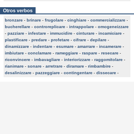
Otros verbos
bronzare
-
brinare
-
frugolare
-
cinghiare
-
commercializzare
-
bucherellare
-
controreplicare
-
intrappolare
-
omogeneizzare
-
pazziare
-
infestare
-
immucidire
-
cinturare
-
incamiciare
-
plastificare
-
predare
-
profetare
-
cifrare
-
depilare
-
dinamizzare
-
indentare
-
esumare
-
amarrare
-
incamerare
-
imbiutare
-
conclamare
-
rameggiare
-
raspare
-
resecare
-
riconvincere
-
imbavagliare
-
interiorizzare
-
raggomitolare
-
rianimare
-
sonare
-
arretrare
-
diramare
-
rimbambire
-
desalinizzare
-
pazzeggiare
-
contingentare
-
dissecare
-