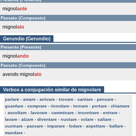
mignol
ante
Passato (Compuesto)
mignol
ato
Gerundio (Gerundio)
Presente (Presente)
mignol
ando
Passato (Compuesto)
avendo mignol
ato
Verbos a conjugación similar de mignolare
parlare
-
amare
-
arrivare
-
trovare
-
cantare
-
pensare
-
guardare
-
comprare
-
ricordare
-
tornare
-
portare
-
chiamare
-
ascoltare
-
lavorare
-
camminare
-
incontrare
-
entrare
-
lavare
-
alzare
-
diventare
-
nuotare
-
volare
-
saltare
-
cucinare
-
passare
-
imparare
-
lodare
-
aspettare
-
ballare
-
mandare
-