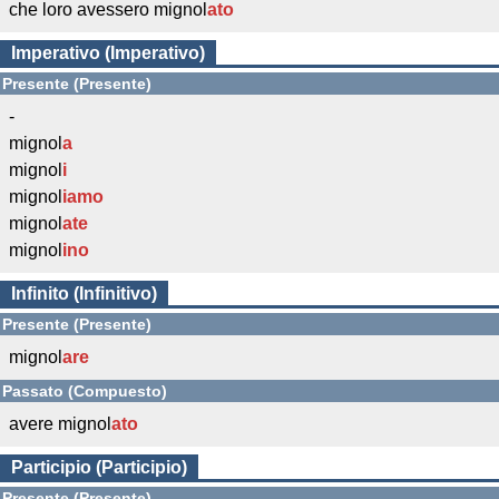
che loro avessero mignol
ato
Imperativo (Imperativo)
Presente (Presente)
-
mignol
a
mignol
i
mignol
iamo
mignol
ate
mignol
ino
Infinito (Infinitivo)
Presente (Presente)
mignol
are
Passato (Compuesto)
avere mignol
ato
Participio (Participio)
Presente (Presente)