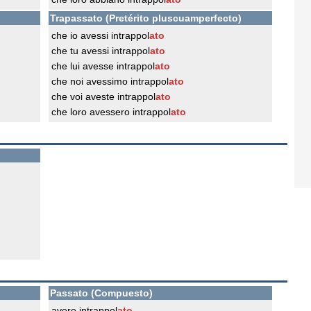
Trapassato (Pretérito pluscuamperfecto)
che io avessi intrappol
ato
che tu avessi intrappol
ato
che lui avesse intrappol
ato
che noi avessimo intrappol
ato
che voi aveste intrappol
ato
che loro avessero intrappol
ato
Passato (Compuesto)
avere intrappol
ato