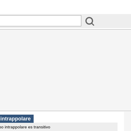
 intrappolare
o intrappolare es transitivo