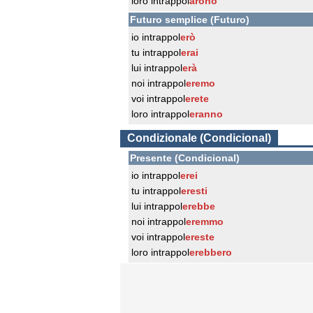
loro intrappol
arono
Futuro semplice (Futuro)
io intrappol
erò
tu intrappol
erai
lui intrappol
erà
noi intrappol
eremo
voi intrappol
erete
loro intrappol
eranno
Condizionale (Condicional)
Presente (Condicional)
io intrappol
erei
tu intrappol
eresti
lui intrappol
erebbe
noi intrappol
eremmo
voi intrappol
ereste
loro intrappol
erebbero