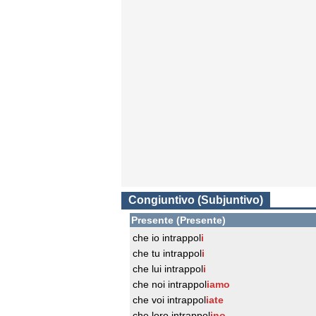
Congiuntivo (Subjuntivo)
Presente (Presente)
che io intrappol
i
che tu intrappol
i
che lui intrappol
i
che noi intrappol
iamo
che voi intrappol
iate
che loro intrappol
ino