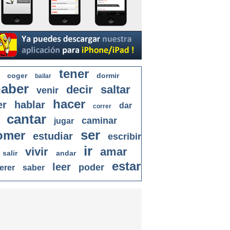
tener
coger
dormir
bailar
aber
decir
saltar
venir
hacer
er
hablar
dar
correr
cantar
caminar
jugar
ser
omer
estudiar
escribir
ir
vivir
amar
salir
andar
estar
leer
poder
erer
saber