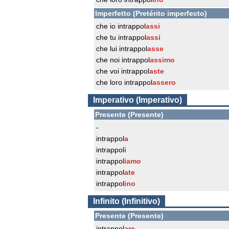
Imperfetto (Pretérito imperfecto)
che io intrappol
assi
che tu intrappol
assi
che lui intrappol
asse
che noi intrappol
assimo
che voi intrappol
aste
che loro intrappol
assero
Imperativo (Imperativo)
Presente (Presente)
-
intrappol
a
intrappol
i
intrappol
iamo
intrappol
ate
intrappol
ino
Infinito (Infinitivo)
Presente (Presente)
intrappol
are