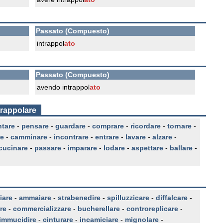
Passato (Compuesto)
intrappol
ato
Passato (Compuesto)
avendo intrappol
ato
trappolare
ntare
-
pensare
-
guardare
-
comprare
-
ricordare
-
tornare
-
re
-
camminare
-
incontrare
-
entrare
-
lavare
-
alzare
-
cucinare
-
passare
-
imparare
-
lodare
-
aspettare
-
ballare
-
iare
-
ammaiare
-
strabenedire
-
spilluzzicare
-
diffalcare
-
re
-
commercializzare
-
bucherellare
-
controreplicare
-
immucidire
-
cinturare
-
incamiciare
-
mignolare
-