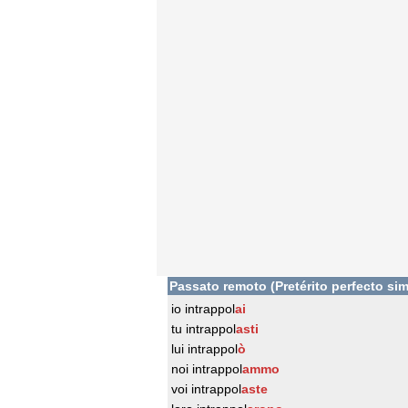
Passato remoto (Pretérito perfecto sim
io intrappol
ai
tu intrappol
asti
lui intrappol
ò
noi intrappol
ammo
voi intrappol
aste