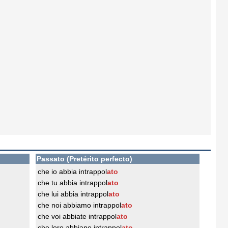
Passato (Pretérito perfecto)
che io abbia intrappol
ato
che tu abbia intrappol
ato
che lui abbia intrappol
ato
che noi abbiamo intrappol
ato
che voi abbiate intrappol
ato
che loro abbiano intrappol
ato