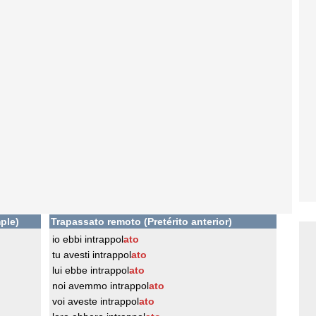
ple)
Trapassato remoto (Pretérito anterior)
io ebbi intrappol
ato
tu avesti intrappol
ato
lui ebbe intrappol
ato
noi avemmo intrappol
ato
voi aveste intrappol
ato