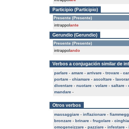
Participio (Participio)
Presente (Presente)
intrappol
ante
Gerundio (Gerundio)
Presente (Presente)
intrappol
ando
Verbos a conjugación similar de in
parlare
-
amare
-
arrivare
-
trovare
-
ca
portare
-
chiamare
-
ascoltare
-
lavora
diventare
-
nuotare
-
volare
-
saltare
-
mandare
-
Otros verbos
massaggiare
-
inflazionare
-
fiammegg
bronzare
-
brinare
-
frugolare
-
cinghia
omogeneizzare
-
pazziare
-
infestare
-