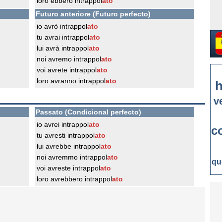
loro ebbero intrappol
ato
Futuro anteriore (Futuro perfecto)
io avrò intrappol
ato
tu avrai intrappol
ato
lui avrà intrappol
ato
noi avremo intrappol
ato
voi avrete intrappol
ato
loro avranno intrappol
ato
h
v
Passato (Condicional perfecto)
io avrei intrappol
ato
c
tu avresti intrappol
ato
lui avrebbe intrappol
ato
noi avremmo intrappol
ato
qu
voi avreste intrappol
ato
loro avrebbero intrappol
ato