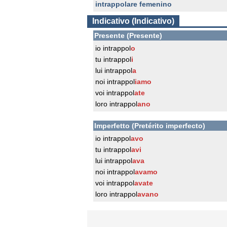
intrappolare femenino
Indicativo (Indicativo)
Presente (Presente)
io intrappol
o
tu intrappol
i
lui intrappol
a
noi intrappol
iamo
voi intrappol
ate
loro intrappol
ano
Imperfetto (Pretérito imperfecto)
io intrappol
avo
tu intrappol
avi
lui intrappol
ava
noi intrappol
avamo
voi intrappol
avate
loro intrappol
avano