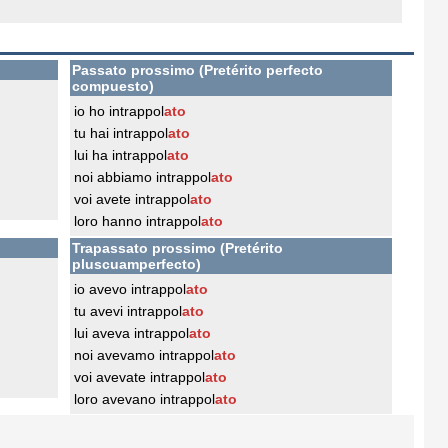
Passato prossimo (Pretérito perfecto
compuesto)
io ho intrappol
ato
tu hai intrappol
ato
lui ha intrappol
ato
noi abbiamo intrappol
ato
voi avete intrappol
ato
loro hanno intrappol
ato
Trapassato prossimo (Pretérito
pluscuamperfecto)
io avevo intrappol
ato
tu avevi intrappol
ato
lui aveva intrappol
ato
noi avevamo intrappol
ato
voi avevate intrappol
ato
loro avevano intrappol
ato