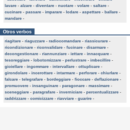
lavare
-
alzare
-
diventare
-
nuotare
-
volare
-
saltare
-
cucinare
-
passare
-
imparare
-
lodare
-
aspettare
-
ballare
-
mandare
-
Otros verbos
riagitare
-
riaguzzare
-
radiocomandare
-
riassicurare
-
ricondizionare
-
riconvalidare
-
fucinare
-
disarmare
-
decongestionare
-
riannunziare
-
iettare
-
innacquare
-
tesoreggiare
-
lobotomizzare
-
perlustrare
-
imbecillire
-
gioiellare
-
ingommare
-
intervallare
-
ottuplicare
-
girondolare
-
incerottare
-
intarmare
-
perforare
-
chiurlare
-
falcare
-
telegrafare
-
bordeggiare
-
fioccare
-
deflazionare
-
promuovere
-
insanguinare
-
paragonare
-
massimare
-
sceneggiare
-
paragrafare
-
inverniciare
-
percentualizzare
-
raddrizzare
-
comicizzare
-
riavviare
-
guarire
-