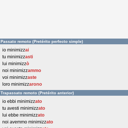
Passato remoto (Pretérito perfecto simple)
io minimizz
ai
tu minimizz
asti
lui minimizz
ò
noi minimizz
ammo
voi minimizz
aste
loro minimizz
arono
Trapassato remoto (Pretérito anterior)
io ebbi minimizz
ato
tu avesti minimizz
ato
lui ebbe minimizz
ato
noi avemmo minimizz
ato