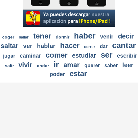
haber
tener
decir
venir
coger
dormir
bailar
cantar
hacer
saltar
ver
hablar
dar
correr
ser
comer
estudiar
caminar
escribir
jugar
ir
vivir
amar
leer
querer
saber
salir
andar
estar
poder