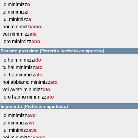
io minimizz
o
tu minimizz
i
lui minimizz
a
noi minimizz
iamo
voi minimizz
ate
loro minimizz
ano
Passato prossimo (Pretérito perfecto compuesto)
io ho minimizz
ato
tu hai minimizz
ato
lui ha minimizz
ato
noi abbiamo minimizz
ato
voi avete minimizz
ato
loro hanno minimizz
ato
Imperfetto (Pretérito imperfecto)
io minimizz
avo
tu minimizz
avi
lui minimizz
ava
noi minimizz
avamo