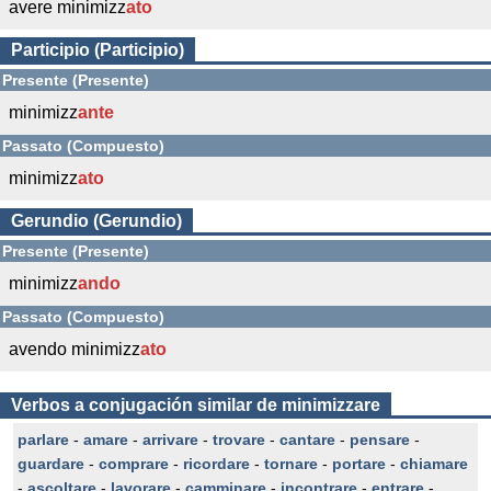
avere minimizz
ato
Participio (Participio)
Presente (Presente)
minimizz
ante
Passato (Compuesto)
minimizz
ato
Gerundio (Gerundio)
Presente (Presente)
minimizz
ando
Passato (Compuesto)
avendo minimizz
ato
Verbos a conjugación similar de minimizzare
parlare
-
amare
-
arrivare
-
trovare
-
cantare
-
pensare
-
guardare
-
comprare
-
ricordare
-
tornare
-
portare
-
chiamare
-
ascoltare
-
lavorare
-
camminare
-
incontrare
-
entrare
-