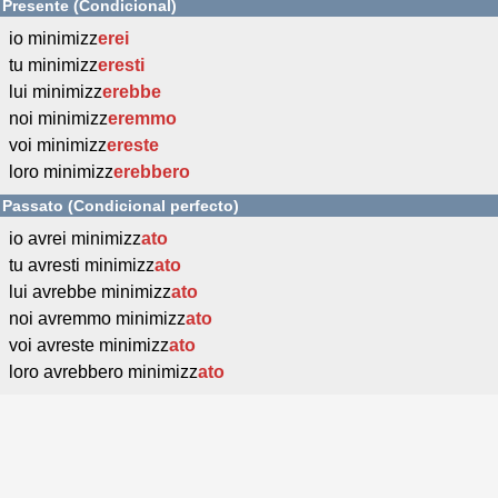
Presente (Condicional)
io minimizz
erei
tu minimizz
eresti
lui minimizz
erebbe
noi minimizz
eremmo
voi minimizz
ereste
loro minimizz
erebbero
Passato (Condicional perfecto)
io avrei minimizz
ato
tu avresti minimizz
ato
lui avrebbe minimizz
ato
noi avremmo minimizz
ato
voi avreste minimizz
ato
loro avrebbero minimizz
ato