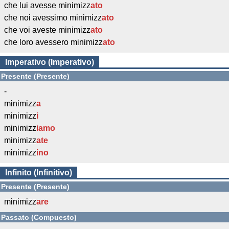
che lui avesse minimizz
ato
che noi avessimo minimizz
ato
che voi aveste minimizz
ato
che loro avessero minimizz
ato
Imperativo (Imperativo)
Presente (Presente)
-
minimizz
a
minimizz
i
minimizz
iamo
minimizz
ate
minimizz
ino
Infinito (Infinitivo)
Presente (Presente)
minimizz
are
Passato (Compuesto)