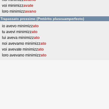
voi minimizz
avate
loro minimizz
avano
Trapassato prossimo (Pretérito pluscuamperfecto)
io avevo minimizz
ato
tu avevi minimizz
ato
lui aveva minimizz
ato
noi avevamo minimizz
ato
voi avevate minimizz
ato
loro avevano minimizz
ato