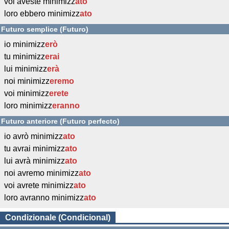
voi aveste minimizz
ato
loro ebbero minimizz
ato
Futuro semplice (Futuro)
io minimizz
erò
tu minimizz
erai
lui minimizz
erà
noi minimizz
eremo
voi minimizz
erete
loro minimizz
eranno
Futuro anteriore (Futuro perfecto)
io avrò minimizz
ato
tu avrai minimizz
ato
lui avrà minimizz
ato
noi avremo minimizz
ato
voi avrete minimizz
ato
loro avranno minimizz
ato
Condizionale (Condicional)