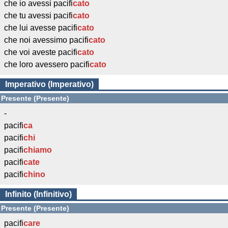
che io avessi pacifi
cato
che tu avessi pacifi
cato
che lui avesse pacifi
cato
che noi avessimo pacifi
cato
che voi aveste pacifi
cato
che loro avessero pacifi
cato
Imperativo (Imperativo)
Presente (Presente)
-
pacifi
ca
pacifi
chi
pacifi
chiamo
pacifi
cate
pacifi
chino
Infinito (Infinitivo)
Presente (Presente)
pacifi
care