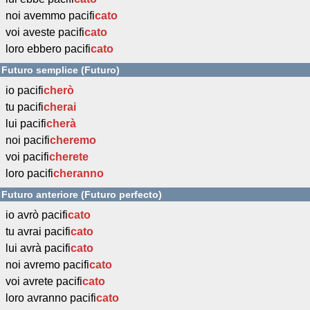
noi avemmo pacifi
cato
voi aveste pacifi
cato
loro ebbero pacifi
cato
Futuro semplice (Futuro)
io pacifi
cherò
tu pacifi
cherai
lui pacifi
cherà
noi pacifi
cheremo
voi pacifi
cherete
loro pacifi
cheranno
Futuro anteriore (Futuro perfecto)
io avrò pacifi
cato
tu avrai pacifi
cato
lui avrà pacifi
cato
noi avremo pacifi
cato
voi avrete pacifi
cato
loro avranno pacifi
cato