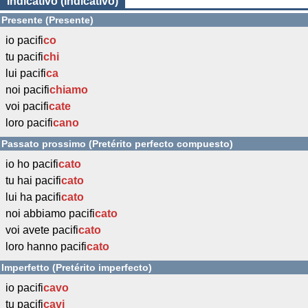
Indicativo (Indicativo)
Presente (Presente)
io pacifi
co
tu pacifi
chi
lui pacifi
ca
noi pacifi
chiamo
voi pacifi
cate
loro pacifi
cano
Passato prossimo (Pretérito perfecto compuesto)
io ho pacifi
cato
tu hai pacifi
cato
lui ha pacifi
cato
noi abbiamo pacifi
cato
voi avete pacifi
cato
loro hanno pacifi
cato
Imperfetto (Pretérito imperfecto)
io pacifi
cavo
tu pacifi
cavi