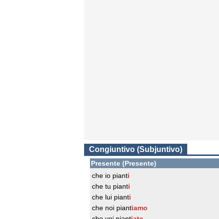
Congiuntivo (Subjuntivo)
Presente (Presente)
che io piant
i
che tu piant
i
che lui piant
i
che noi piant
iamo
che voi piant
iate