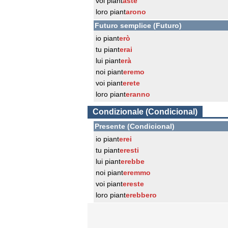
voi piant
aste
loro piant
arono
Futuro semplice (Futuro)
io piant
erò
tu piant
erai
lui piant
erà
noi piant
eremo
voi piant
erete
loro piant
eranno
Condizionale (Condicional)
Presente (Condicional)
io piant
erei
tu piant
eresti
lui piant
erebbe
noi piant
eremmo
voi piant
ereste
loro piant
erebbero