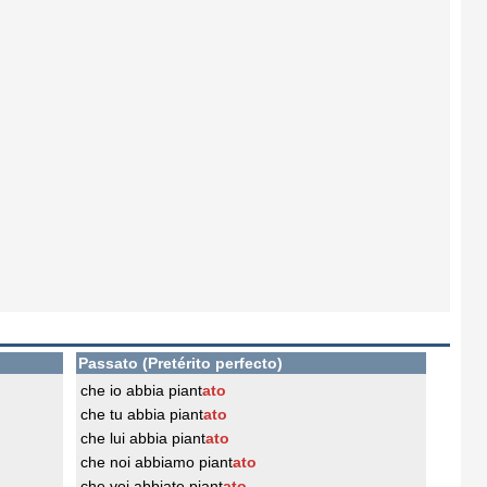
Passato (Pretérito perfecto)
che io abbia piant
ato
che tu abbia piant
ato
che lui abbia piant
ato
che noi abbiamo piant
ato
che voi abbiate piant
ato