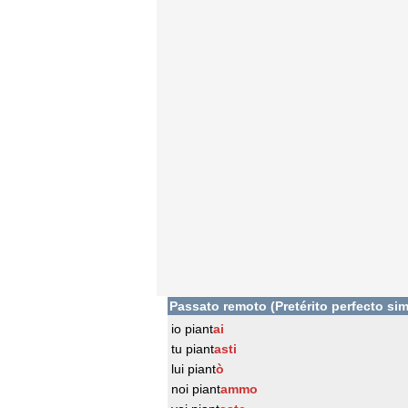
Passato remoto (Pretérito perfecto sim
io piant
ai
tu piant
asti
lui piant
ò
noi piant
ammo