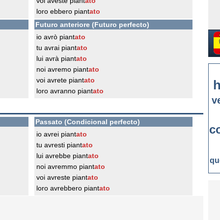
voi aveste piant
ato
loro ebbero piant
ato
Futuro anteriore (Futuro perfecto)
io avrò piant
ato
tu avrai piant
ato
lui avrà piant
ato
noi avremo piant
ato
voi avrete piant
ato
h
loro avranno piant
ato
v
Passato (Condicional perfecto)
c
io avrei piant
ato
tu avresti piant
ato
lui avrebbe piant
ato
qu
noi avremmo piant
ato
voi avreste piant
ato
loro avrebbero piant
ato