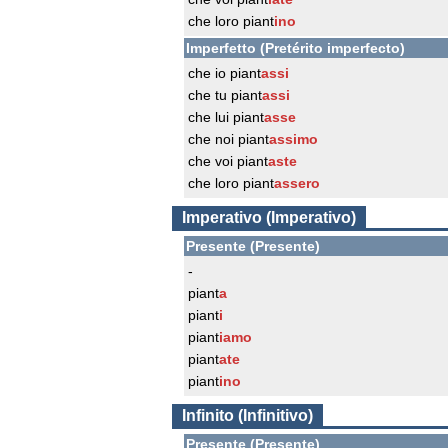
che loro piant
ino
Imperfetto (Pretérito imperfecto)
che io piant
assi
che tu piant
assi
che lui piant
asse
che noi piant
assimo
che voi piant
aste
che loro piant
assero
Imperativo (Imperativo)
Presente (Presente)
-
piant
a
piant
i
piant
iamo
piant
ate
piant
ino
Infinito (Infinitivo)
Presente (Presente)