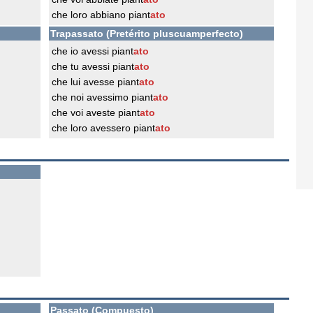
che loro abbiano piant
ato
Trapassato (Pretérito pluscuamperfecto)
che io avessi piant
ato
che tu avessi piant
ato
che lui avesse piant
ato
che noi avessimo piant
ato
che voi aveste piant
ato
che loro avessero piant
ato
Passato (Compuesto)