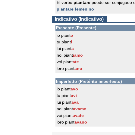
El verbo
piantare
puede ser conjugado e
piantare femenino
Indicativo (Indicativo)
Presente (Presente)
io piant
o
tu piant
i
lui piant
a
noi piant
iamo
voi piant
ate
loro piant
ano
Imperfetto (Pretérito imperfecto)
io piant
avo
tu piant
avi
lui piant
ava
noi piant
avamo
voi piant
avate
loro piant
avano