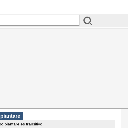
 piantare
o piantare es transitivo