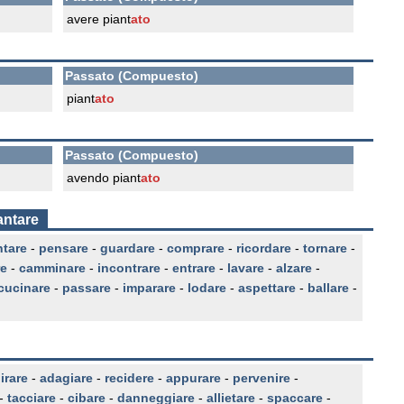
avere piant
ato
Passato (Compuesto)
piant
ato
Passato (Compuesto)
avendo piant
ato
antare
ntare
-
pensare
-
guardare
-
comprare
-
ricordare
-
tornare
-
re
-
camminare
-
incontrare
-
entrare
-
lavare
-
alzare
-
cucinare
-
passare
-
imparare
-
lodare
-
aspettare
-
ballare
-
irare
-
adagiare
-
recidere
-
appurare
-
pervenire
-
-
tacciare
-
cibare
-
danneggiare
-
allietare
-
spaccare
-