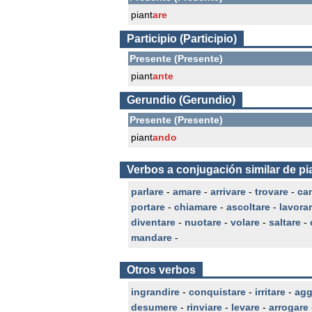
piant
are
Participio (Participio)
Presente (Presente)
piant
ante
Gerundio (Gerundio)
Presente (Presente)
piant
ando
Verbos a conjugación similar de pi
parlare
-
amare
-
arrivare
-
trovare
-
ca
portare
-
chiamare
-
ascoltare
-
lavora
diventare
-
nuotare
-
volare
-
saltare
-
mandare
-
Otros verbos
ingrandire
-
conquistare
-
irritare
-
agg
desumere
-
rinviare
-
levare
-
arrogare