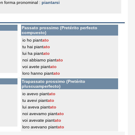
n forma pronominal :
piantarsi
Passato prossimo (Pretérito perfecto
compuesto)
io ho piant
ato
tu hai piant
ato
lui ha piant
ato
noi abbiamo piant
ato
voi avete piant
ato
loro hanno piant
ato
Trapassato prossimo (Pretérito
pluscuamperfecto)
io avevo piant
ato
tu avevi piant
ato
lui aveva piant
ato
noi avevamo piant
ato
voi avevate piant
ato
loro avevano piant
ato