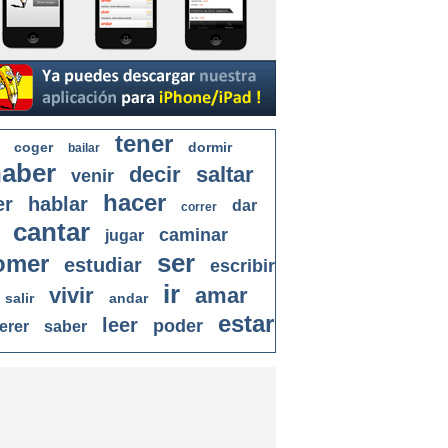
tener
coger
dormir
bailar
aber
decir
saltar
venir
hacer
er
hablar
dar
correr
cantar
caminar
jugar
ser
omer
estudiar
escribir
ir
vivir
amar
salir
andar
estar
leer
poder
erer
saber