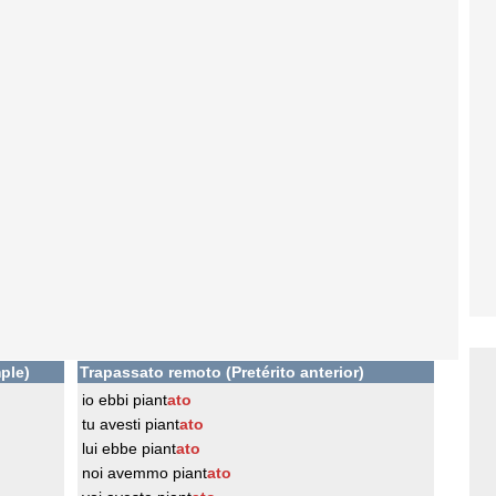
ple)
Trapassato remoto (Pretérito anterior)
io ebbi piant
ato
tu avesti piant
ato
lui ebbe piant
ato
noi avemmo piant
ato