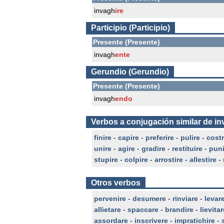
invagh
ire
Participio (Participio)
Presente (Presente)
invagh
ente
Gerundio (Gerundio)
Presente (Presente)
invagh
endo
Verbos a conjugación similar de in
finire
-
capire
-
preferire
-
pulire
-
costr
unire
-
agire
-
gradire
-
restituire
-
puni
stupire
-
colpire
-
arrostire
-
allestire
-
Otros verbos
pervenire
-
desumere
-
rinviare
-
levar
allietare
-
spaccare
-
brandire
-
lievitar
assordare
-
inscrivere
-
impratichire
-