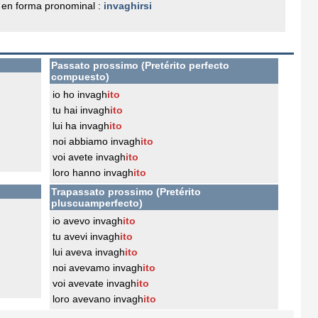
en forma pronominal :
invaghirsi
Passato prossimo (Pretérito perfecto
compuesto)
io ho invagh
ito
tu hai invagh
ito
lui ha invagh
ito
noi abbiamo invagh
ito
voi avete invagh
ito
loro hanno invagh
ito
Trapassato prossimo (Pretérito
pluscuamperfecto)
io avevo invagh
ito
tu avevi invagh
ito
lui aveva invagh
ito
noi avevamo invagh
ito
voi avevate invagh
ito
loro avevano invagh
ito