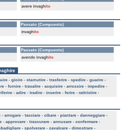
avere invagh
ito
Passato (Compuesto)
invagh
ito
Passato (Compuesto)
avendo invagh
ito
vaghire
uire
-
gioire
-
starnutire
-
trasferire
-
spedire
-
guarire
-
re
-
fornire
-
trasalire
-
acquisire
-
arrossire
-
impedire
-
riferire
-
adire
-
tradire
-
inserire
-
ferire
-
rattristire
-
e
-
arrogare
-
tacciare
-
cibare
-
piantare
-
danneggiare
-
e
-
approvare
-
trascurare
-
annusare
-
confermare
-
sbadigliare
-
spolverare
-
cavalcare
-
dimostrare
-