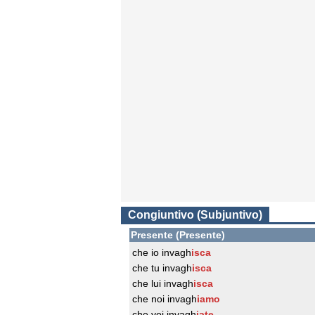
Congiuntivo (Subjuntivo)
Presente (Presente)
che io invagh
isca
che tu invagh
isca
che lui invagh
isca
che noi invagh
iamo
che voi invagh
iate