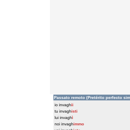
Passato remoto (Pretérito perfecto sim
io invagh
ii
tu invagh
isti
lui invagh
ì
noi invagh
immo