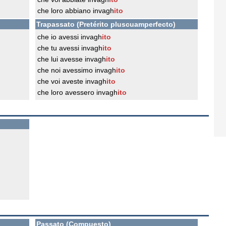
che loro abbiano invagh
ito
Trapassato (Pretérito pluscuamperfecto)
che io avessi invagh
ito
che tu avessi invagh
ito
che lui avesse invagh
ito
che noi avessimo invagh
ito
che voi aveste invagh
ito
che loro avessero invagh
ito
Passato (Compuesto)