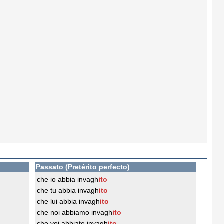
Passato (Pretérito perfecto)
che io abbia invagh
ito
che tu abbia invagh
ito
che lui abbia invagh
ito
che noi abbiamo invagh
ito
che voi abbiate invagh
ito