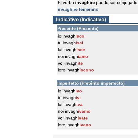
El verbo
invaghire
puede ser conjugado 
invaghire femenino
Indicativo (Indicativo)
Presente (Presente)
io invagh
isco
tu invagh
isci
lui invagh
isce
noi invagh
iamo
voi invagh
ite
loro invagh
iscono
Imperfetto (Pretérito imperfecto)
io invagh
ivo
tu invagh
ivi
lui invagh
iva
noi invagh
ivamo
voi invagh
ivate
loro invagh
ivano