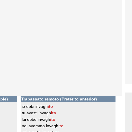
ple)
Trapassato remoto (Pretérito anterior)
io ebbi invagh
ito
tu avesti invagh
ito
lui ebbe invagh
ito
noi avemmo invagh
ito