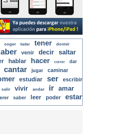
tener
coger
dormir
bailar
aber
decir
saltar
venir
hacer
er
hablar
dar
correr
cantar
caminar
jugar
ser
omer
estudiar
escribir
ir
vivir
amar
salir
andar
estar
leer
poder
erer
saber