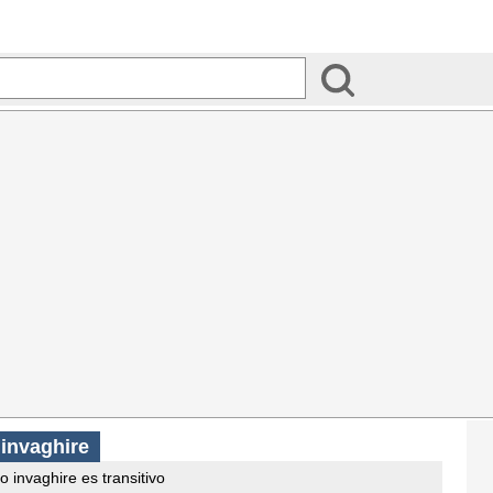
 invaghire
o invaghire es transitivo