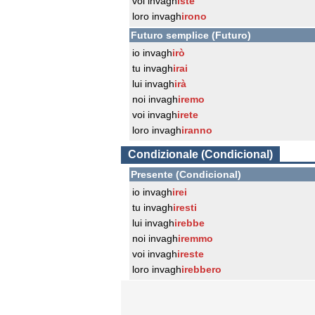
voi invagh
iste
loro invagh
irono
Futuro semplice (Futuro)
io invagh
irò
tu invagh
irai
lui invagh
irà
noi invagh
iremo
voi invagh
irete
loro invagh
iranno
Condizionale (Condicional)
Presente (Condicional)
io invagh
irei
tu invagh
iresti
lui invagh
irebbe
noi invagh
iremmo
voi invagh
ireste
loro invagh
irebbero