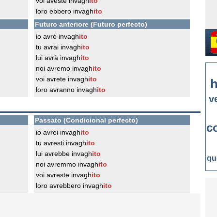
voi aveste invagh
ito
loro ebbero invagh
ito
Futuro anteriore (Futuro perfecto)
io avrò invagh
ito
tu avrai invagh
ito
lui avrà invagh
ito
noi avremo invagh
ito
voi avrete invagh
ito
h
loro avranno invagh
ito
v
Passato (Condicional perfecto)
c
io avrei invagh
ito
tu avresti invagh
ito
lui avrebbe invagh
ito
qu
noi avremmo invagh
ito
voi avreste invagh
ito
loro avrebbero invagh
ito