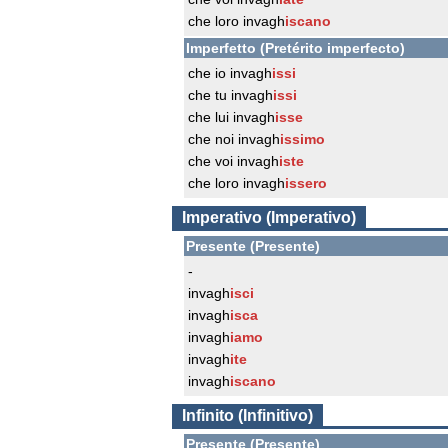
che loro invagh
iscano
Imperfetto (Pretérito imperfecto)
che io invagh
issi
che tu invagh
issi
che lui invagh
isse
che noi invagh
issimo
che voi invagh
iste
che loro invagh
issero
Imperativo (Imperativo)
Presente (Presente)
-
invagh
isci
invagh
isca
invagh
iamo
invagh
ite
invagh
iscano
Infinito (Infinitivo)
Presente (Presente)