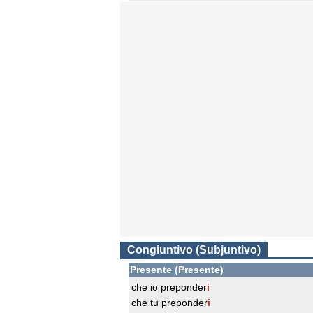
Congiuntivo (Subjuntivo)
Presente (Presente)
che io preponder
i
che tu preponder
i