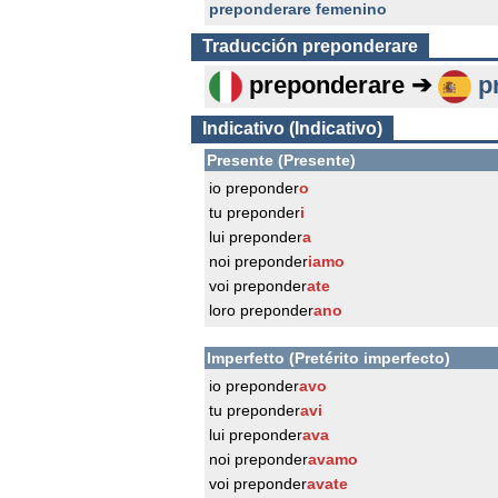
preponderare femenino
Traducción
preponderare
preponderare ➔
p
Indicativo (Indicativo)
Presente (Presente)
io preponder
o
tu preponder
i
lui preponder
a
noi preponder
iamo
voi preponder
ate
loro preponder
ano
Imperfetto (Pretérito imperfecto)
io preponder
avo
tu preponder
avi
lui preponder
ava
noi preponder
avamo
voi preponder
avate