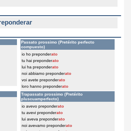
reponderar
Passato prossimo (Pretérito perfecto
compuesto)
io ho preponder
ato
tu hai preponder
ato
lui ha preponder
ato
noi abbiamo preponder
ato
voi avete preponder
ato
loro hanno preponder
ato
Trapassato prossimo (Pretérito
pluscuamperfecto)
io avevo preponder
ato
tu avevi preponder
ato
lui aveva preponder
ato
noi avevamo preponder
ato