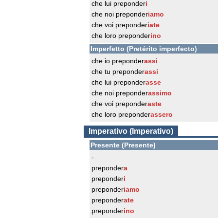
che lui preponder
i
che noi preponder
iamo
che voi preponder
iate
che loro preponder
ino
Imperfetto (Pretérito imperfecto)
che io preponder
assi
che tu preponder
assi
che lui preponder
asse
che noi preponder
assimo
che voi preponder
aste
che loro preponder
assero
Imperativo (Imperativo)
Presente (Presente)
-
preponder
a
preponder
i
preponder
iamo
preponder
ate
preponder
ino