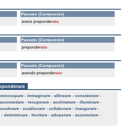
Passato (Compuesto)
avere preponder
ato
Passato (Compuesto)
preponder
ato
Passato (Compuesto)
avendo preponder
ato
reponderare
preoccupare
-
immaginare
-
allineare
-
considerare
-
accomodare
-
recuperare
-
acclimatare
-
illuminare
-
accelerare
-
coadiuvare
-
collaborare
-
inaugurare
-
e
-
determinare
-
lievitare
-
adoperare
-
accumulare
-