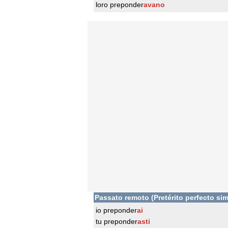
loro preponder
avano
Passato remoto (Pretérito perfecto sim
io preponder
ai
tu preponder
asti