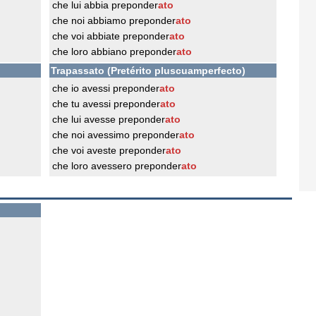
che lui abbia preponder
ato
che noi abbiamo preponder
ato
che voi abbiate preponder
ato
che loro abbiano preponder
ato
Trapassato (Pretérito pluscuamperfecto)
che io avessi preponder
ato
che tu avessi preponder
ato
che lui avesse preponder
ato
che noi avessimo preponder
ato
che voi aveste preponder
ato
che loro avessero preponder
ato