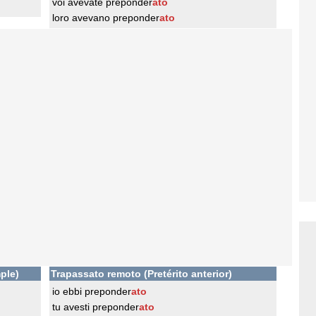
voi avevate preponder
ato
loro avevano preponder
ato
ple)
Trapassato remoto (Pretérito anterior)
io ebbi preponder
ato
tu avesti preponder
ato