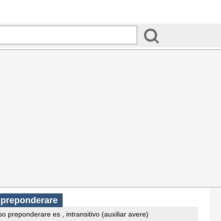
o preponderare
o preponderare es , intransitivo (auxiliar avere)