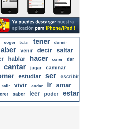
tener
coger
dormir
bailar
aber
decir
saltar
venir
hacer
er
hablar
dar
correr
cantar
caminar
jugar
ser
omer
estudiar
escribir
ir
vivir
amar
salir
andar
estar
leer
poder
erer
saber