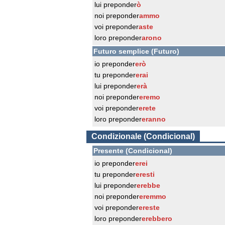
lui preponder
ò
noi preponder
ammo
voi preponder
aste
loro preponder
arono
Futuro semplice (Futuro)
io preponder
erò
tu preponder
erai
lui preponder
erà
noi preponder
eremo
voi preponder
erete
loro preponder
eranno
Condizionale (Condicional)
Presente (Condicional)
io preponder
erei
tu preponder
eresti
lui preponder
erebbe
noi preponder
eremmo
voi preponder
ereste
loro preponder
erebbero