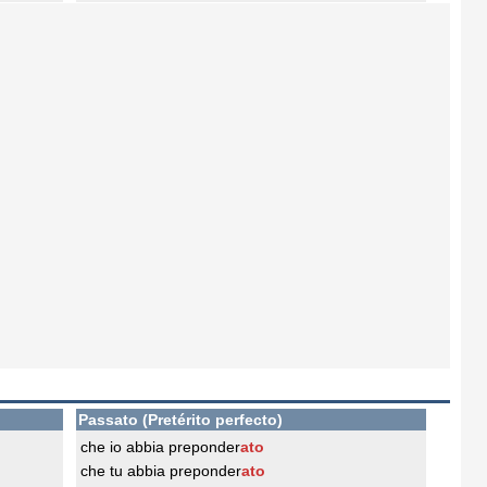
Passato (Pretérito perfecto)
che io abbia preponder
ato
che tu abbia preponder
ato