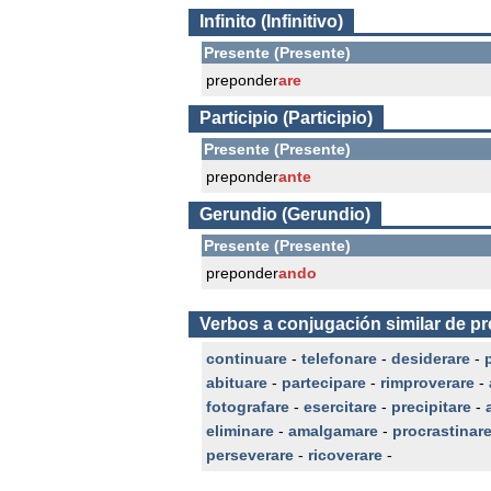
Infinito (Infinitivo)
Presente (Presente)
preponder
are
Participio (Participio)
Presente (Presente)
preponder
ante
Gerundio (Gerundio)
Presente (Presente)
preponder
ando
Verbos a conjugación similar de p
continuare
-
telefonare
-
desiderare
-
abituare
-
partecipare
-
rimproverare
-
fotografare
-
esercitare
-
precipitare
-
eliminare
-
amalgamare
-
procrastinar
perseverare
-
ricoverare
-