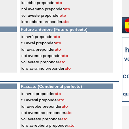
lui ebbe preponder
ato
noi avemmo preponder
ato
voi aveste preponder
ato
loro ebbero preponder
ato
Futuro anteriore (Futuro perfecto)
io avrò preponder
ato
tu avrai preponder
ato
h
lui avrà preponder
ato
noi avremo preponder
ato
v
voi avrete preponder
ato
loro avranno preponder
ato
c
Passato (Condicional perfecto)
io avrei preponder
ato
qu
tu avresti preponder
ato
lui avrebbe preponder
ato
noi avremmo preponder
ato
voi avreste preponder
ato
loro avrebbero preponder
ato