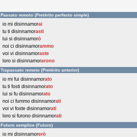
Passato remoto (Pretérito perfecto simple)
io mi disinnamor
ai
tu ti disinnamor
asti
lui si disinnamor
ò
noi ci disinnamor
ammo
voi vi disinnamor
aste
loro si disinnamor
arono
Trapassato remoto (Pretérito anterior)
io mi fui disinnamor
ato
tu ti fosti disinnamor
ato
lui si fu disinnamor
ato
noi ci fummo disinnamor
ati
voi vi foste disinnamor
ati
loro si furono disinnamor
ati
Futuro semplice (Futuro)
io mi disinnamor
erò