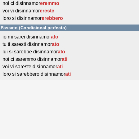
noi ci disinnamor
eremmo
voi vi disinnamor
ereste
loro si disinnamor
erebbero
Passato (Condicional perfecto)
io mi sarei disinnamor
ato
tu ti saresti disinnamor
ato
lui si sarebbe disinnamor
ato
noi ci saremmo disinnamor
ati
voi vi sareste disinnamor
ati
loro si sarebbero disinnamor
ati