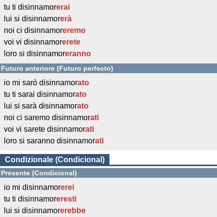
tu ti disinnamor
erai
lui si disinnamor
erà
noi ci disinnamor
eremo
voi vi disinnamor
erete
loro si disinnamor
eranno
Futuro anteriore (Futuro perfecto)
io mi sarò disinnamor
ato
tu ti sarai disinnamor
ato
lui si sarà disinnamor
ato
noi ci saremo disinnamor
ati
voi vi sarete disinnamor
ati
loro si saranno disinnamor
ati
Condizionale (Condicional)
Presente (Condicional)
io mi disinnamor
erei
tu ti disinnamor
eresti
lui si disinnamor
erebbe