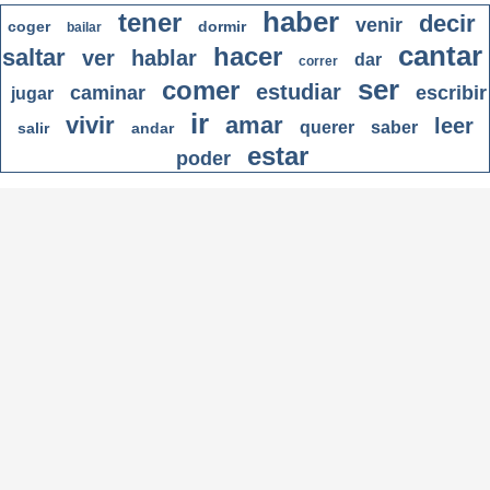
haber
tener
decir
venir
coger
dormir
bailar
cantar
hacer
saltar
ver
hablar
dar
correr
ser
comer
estudiar
caminar
escribir
jugar
ir
vivir
amar
leer
querer
saber
salir
andar
estar
poder