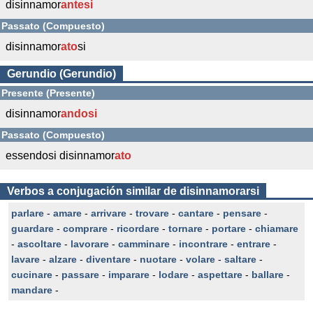
disinnamor
antesi
Passato (Compuesto)
disinnamor
ato
si
Gerundio (Gerundio)
Presente (Presente)
disinnamor
andosi
Passato (Compuesto)
essendosi disinnamor
ato
Verbos a conjugación similar de disinnamorarsi
parlare
-
amare
-
arrivare
-
trovare
-
cantare
-
pensare
-
guardare
-
comprare
-
ricordare
-
tornare
-
portare
-
chiamare
-
ascoltare
-
lavorare
-
camminare
-
incontrare
-
entrare
-
lavare
-
alzare
-
diventare
-
nuotare
-
volare
-
saltare
-
cucinare
-
passare
-
imparare
-
lodare
-
aspettare
-
ballare
-
mandare
-