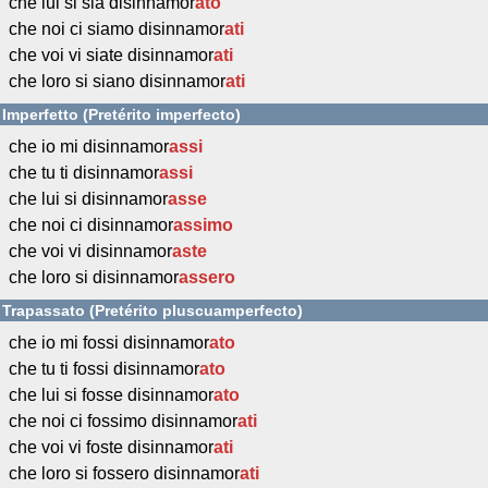
che lui si sia disinnamor
ato
che noi ci siamo disinnamor
ati
che voi vi siate disinnamor
ati
che loro si siano disinnamor
ati
Imperfetto (Pretérito imperfecto)
che io mi disinnamor
assi
che tu ti disinnamor
assi
che lui si disinnamor
asse
che noi ci disinnamor
assimo
che voi vi disinnamor
aste
che loro si disinnamor
assero
Trapassato (Pretérito pluscuamperfecto)
che io mi fossi disinnamor
ato
che tu ti fossi disinnamor
ato
che lui si fosse disinnamor
ato
che noi ci fossimo disinnamor
ati
che voi vi foste disinnamor
ati
che loro si fossero disinnamor
ati