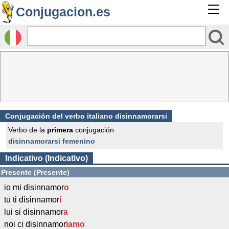
Conjugacion.es
Conjugación del verbo italiano disinnamorarsi
Verbo de la
primera
conjugación
disinnamorarsi femenino
Indicativo (Indicativo)
Presente (Presente)
io mi disinnamor
o
tu ti disinnamor
i
lui si disinnamor
a
noi ci disinnamor
iamo