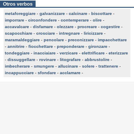
Otros verbos
metaforeggiare
-
galvanizzare
-
calcinare
-
biscottare
-
imporrare
-
circonfondere
-
contemperare
-
olire
-
accavalcare
-
disfamare
-
olezzare
-
procreare
-
cogestire
-
scapocchiare
-
crosciare
-
intregnare
-
liricizzare
-
maramaldeggiare
-
pencolare
-
preconizzare
-
impacchettare
-
annitrire
-
fiocchettare
-
preponderare
-
gironzare
-
tondeggiare
-
inacciaiare
-
verzicare
-
elettrificare
-
eterizzare
-
dissuggellare
-
rovinare
-
litografare
-
abbrustolire
-
imbecherare
-
smungere
-
allucinare
-
solere
-
trattenere
-
incappucciare
-
sfondare
-
acclamare
-