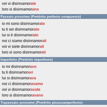
voi vi disinnamor
ate
loro si disinnamor
ano
Passato prossimo (Pretérito perfecto compuesto)
io mi sono disinnamor
ato
tu ti sei disinnamor
ato
lui si è disinnamor
ato
noi ci siamo disinnamor
ati
voi vi siete disinnamor
ati
loro si sono disinnamor
ati
Imperfetto (Pretérito imperfecto)
io mi disinnamor
avo
tu ti disinnamor
avi
lui si disinnamor
ava
noi ci disinnamor
avamo
voi vi disinnamor
avate
loro si disinnamor
avano
Trapassato prossimo (Pretérito pluscuamperfecto)