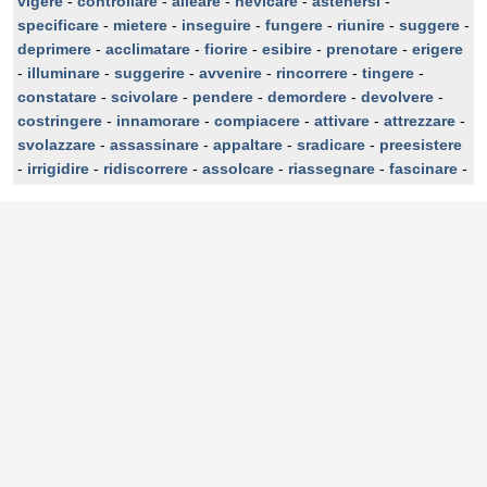
vigere
-
controllare
-
alleare
-
nevicare
-
astenersi
-
specificare
-
mietere
-
inseguire
-
fungere
-
riunire
-
suggere
-
deprimere
-
acclimatare
-
fiorire
-
esibire
-
prenotare
-
erigere
-
illuminare
-
suggerire
-
avvenire
-
rincorrere
-
tingere
-
constatare
-
scivolare
-
pendere
-
demordere
-
devolvere
-
costringere
-
innamorare
-
compiacere
-
attivare
-
attrezzare
-
svolazzare
-
assassinare
-
appaltare
-
sradicare
-
preesistere
-
irrigidire
-
ridiscorrere
-
assolcare
-
riassegnare
-
fascinare
-