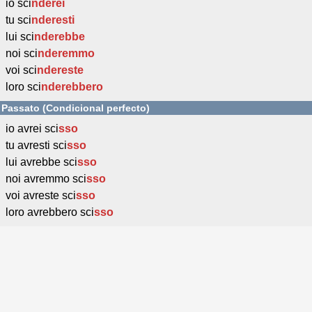
io sci
nderei
tu sci
nderesti
lui sci
nderebbe
noi sci
nderemmo
voi sci
ndereste
loro sci
nderebbero
Passato (Condicional perfecto)
io avrei sci
sso
tu avresti sci
sso
lui avrebbe sci
sso
noi avremmo sci
sso
voi avreste sci
sso
loro avrebbero sci
sso