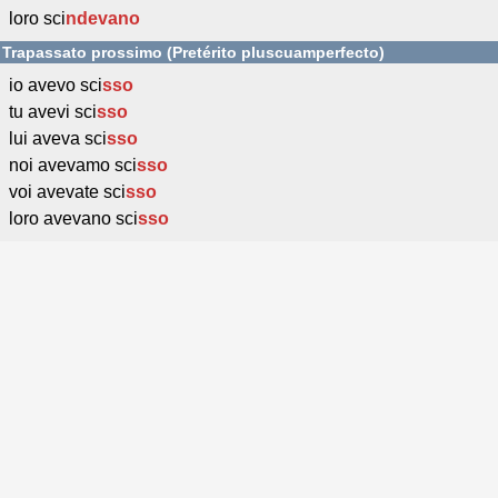
loro sci
ndevano
Trapassato prossimo (Pretérito pluscuamperfecto)
io avevo sci
sso
tu avevi sci
sso
lui aveva sci
sso
noi avevamo sci
sso
voi avevate sci
sso
loro avevano sci
sso