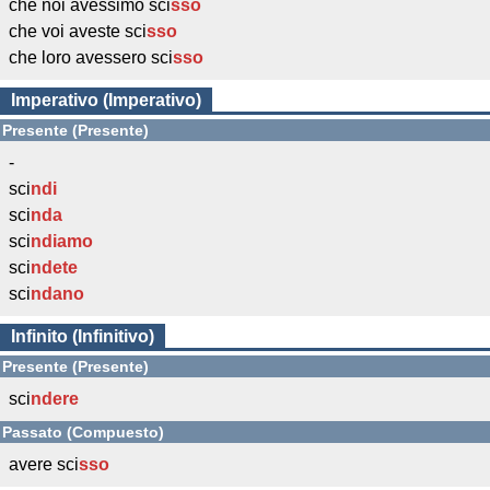
che noi avessimo sci
sso
che voi aveste sci
sso
che loro avessero sci
sso
Imperativo (Imperativo)
Presente (Presente)
-
sci
ndi
sci
nda
sci
ndiamo
sci
ndete
sci
ndano
Infinito (Infinitivo)
Presente (Presente)
sci
ndere
Passato (Compuesto)
avere sci
sso