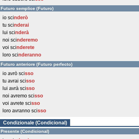
Futuro semplice (Futuro)
io sci
nderò
tu sci
nderai
lui sci
nderà
noi sci
nderemo
voi sci
nderete
loro sci
nderanno
Futuro anteriore (Futuro perfecto)
io avrò sci
sso
tu avrai sci
sso
lui avrà sci
sso
noi avremo sci
sso
voi avrete sci
sso
loro avranno sci
sso
Condizionale (Condicional)
Presente (Condicional)