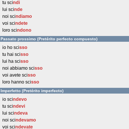
tu sci
ndi
lui sci
nde
noi sci
ndiamo
voi sci
ndete
loro sci
ndono
Passato prossimo (Pretérito perfecto compuesto)
io ho sci
sso
tu hai sci
sso
lui ha sci
sso
noi abbiamo sci
sso
voi avete sci
sso
loro hanno sci
sso
Imperfetto (Pretérito imperfecto)
io sci
ndevo
tu sci
ndevi
lui sci
ndeva
noi sci
ndevamo
voi sci
ndevate