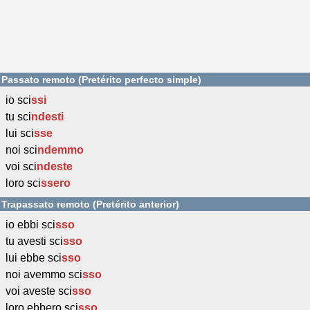
Passato remoto (Pretérito perfecto simple)
io sci
ssi
tu sci
ndesti
lui sci
sse
noi sci
ndemmo
voi sci
ndeste
loro sci
ssero
Trapassato remoto (Pretérito anterior)
io ebbi sci
sso
tu avesti sci
sso
lui ebbe sci
sso
noi avemmo sci
sso
voi aveste sci
sso
loro ebbero sci
sso