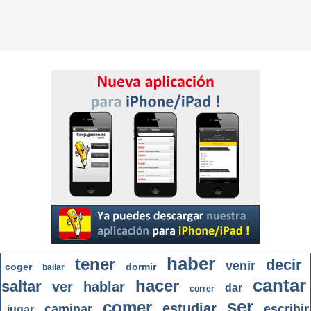
haber
tener
decir
venir
coger
dormir
bailar
cantar
hacer
saltar
ver
hablar
dar
correr
ser
comer
estudiar
caminar
escribir
jugar