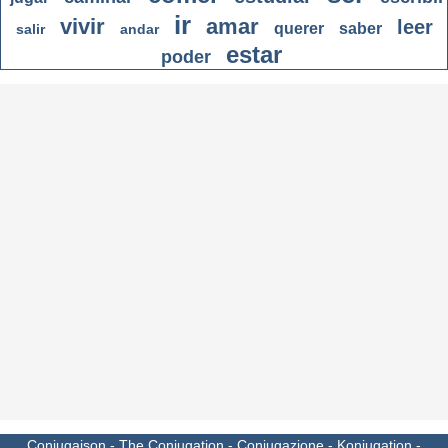
ir
vivir
amar
leer
querer
saber
salir
andar
estar
poder
Conjugaison
-
The Conjugation
-
Coniugazione
-
Konjugation
-