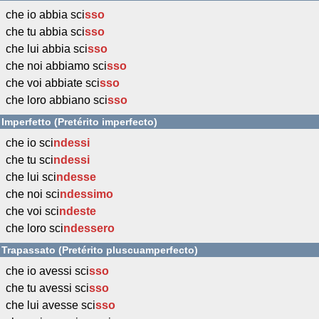
che io abbia sci
sso
che tu abbia sci
sso
che lui abbia sci
sso
che noi abbiamo sci
sso
che voi abbiate sci
sso
che loro abbiano sci
sso
Imperfetto (Pretérito imperfecto)
che io sci
ndessi
che tu sci
ndessi
che lui sci
ndesse
che noi sci
ndessimo
che voi sci
ndeste
che loro sci
ndessero
Trapassato (Pretérito pluscuamperfecto)
che io avessi sci
sso
che tu avessi sci
sso
che lui avesse sci
sso