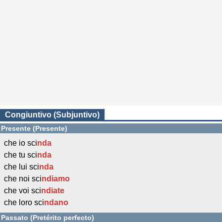
Congiuntivo (Subjuntivo)
Presente (Presente)
che io sci
nda
che tu sci
nda
che lui sci
nda
che noi sci
ndiamo
che voi sci
ndiate
che loro sci
ndano
Passato (Pretérito perfecto)