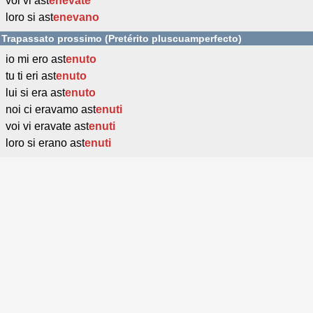
voi vi ast
enevate
loro si ast
enevano
Trapassato prossimo (Pretérito pluscuamperfecto)
io mi ero ast
enuto
tu ti eri ast
enuto
lui si era ast
enuto
noi ci eravamo ast
enuti
voi vi eravate ast
enuti
loro si erano ast
enuti