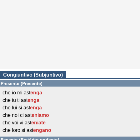
Congiuntivo (Subjuntivo)
Presente (Presente)
che io mi ast
enga
che tu ti ast
enga
che lui si ast
enga
che noi ci ast
eniamo
che voi vi ast
eniate
che loro si ast
engano
Passato (Pretérito perfecto)