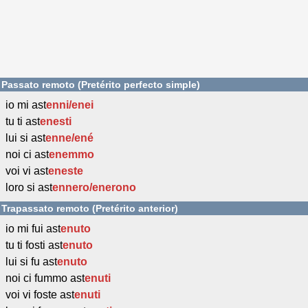
Passato remoto (Pretérito perfecto simple)
io mi ast
enni/enei
tu ti ast
enesti
lui si ast
enne/ené
noi ci ast
enemmo
voi vi ast
eneste
loro si ast
ennero/enerono
Trapassato remoto (Pretérito anterior)
io mi fui ast
enuto
tu ti fosti ast
enuto
lui si fu ast
enuto
noi ci fummo ast
enuti
voi vi foste ast
enuti