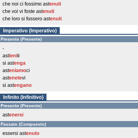
che noi ci fossimo ast
enuti
che voi vi foste ast
enuti
che loro si fossero ast
enuti
Imperativo (Imperativo)
Presente (Presente)
-
ast
ieni
ti
si ast
enga
ast
eniamo
ci
ast
enete
vi
si ast
engano
Infinito (Infinitivo)
Presente (Presente)
ast
enersi
Passato (Compuesto)
essersi ast
enuto