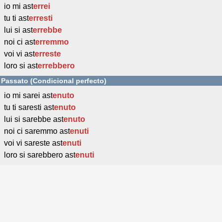
io mi ast
errei
tu ti ast
erresti
lui si ast
errebbe
noi ci ast
erremmo
voi vi ast
erreste
loro si ast
errebbero
Passato (Condicional perfecto)
io mi sarei ast
enuto
tu ti saresti ast
enuto
lui si sarebbe ast
enuto
noi ci saremmo ast
enuti
voi vi sareste ast
enuti
loro si sarebbero ast
enuti