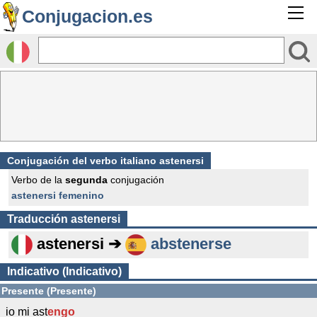
Conjugacion.es
Conjugación del verbo italiano astenersi
Verbo de la
segunda
conjugación
astenersi femenino
Traducción
astenersi
astenersi ➔
abstenerse
Indicativo (Indicativo)
Presente (Presente)
io mi ast
engo