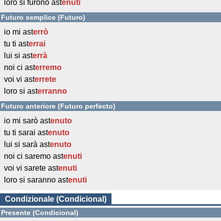
loro si furono ast
enuti
Futuro semplice (Futuro)
io mi ast
errò
tu ti ast
errai
lui si ast
errà
noi ci ast
erremo
voi vi ast
errete
loro si ast
erranno
Futuro anteriore (Futuro perfecto)
io mi sarò ast
enuto
tu ti sarai ast
enuto
lui si sarà ast
enuto
noi ci saremo ast
enuti
voi vi sarete ast
enuti
loro si saranno ast
enuti
Condizionale (Condicional)
Presente (Condicional)