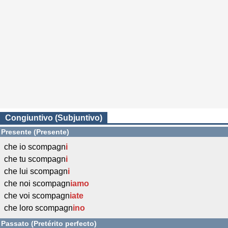
Congiuntivo (Subjuntivo)
Presente (Presente)
che io scompagn
i
che tu scompagn
i
che lui scompagn
i
che noi scompagn
iamo
che voi scompagn
iate
che loro scompagn
ino
Passato (Pretérito perfecto)