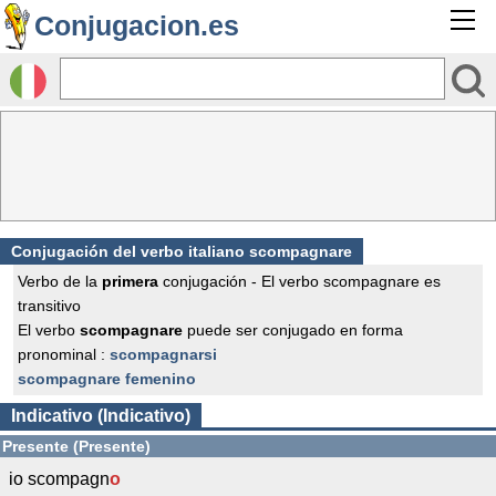
Conjugacion.es
Conjugación del verbo italiano scompagnare
Verbo de la
primera
conjugación - El verbo scompagnare es
transitivo
El verbo
scompagnare
puede ser conjugado en forma
pronominal :
scompagnarsi
scompagnare femenino
Indicativo (Indicativo)
Presente (Presente)
io scompagn
o