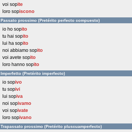
voi sop
ite
loro sop
iscono
Passato prossimo (Pretérito perfecto compuesto)
io ho sop
ito
tu hai sop
ito
lui ha sop
ito
noi abbiamo sop
ito
voi avete sop
ito
loro hanno sop
ito
Imperfetto (Pretérito imperfecto)
io sop
ivo
tu sop
ivi
lui sop
iva
noi sop
ivamo
voi sop
ivate
loro sop
ivano
Trapassato prossimo (Pretérito pluscuamperfecto)