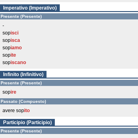
Imperativo (Imperativo)
Presente (Presente)
-
sop
isci
sop
isca
sop
iamo
sop
ite
sop
iscano
Infinito (Infinitivo)
Presente (Presente)
sop
ire
Passato (Compuesto)
avere sop
ito
Participio (Participio)
Presente (Presente)