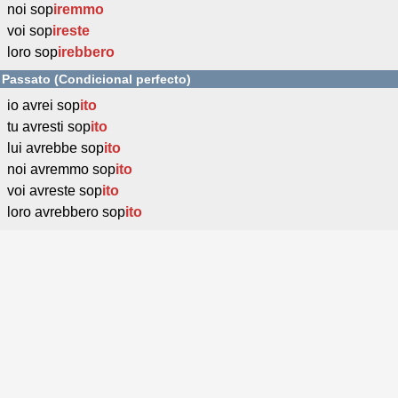
noi sop
iremmo
voi sop
ireste
loro sop
irebbero
Passato (Condicional perfecto)
io avrei sop
ito
tu avresti sop
ito
lui avrebbe sop
ito
noi avremmo sop
ito
voi avreste sop
ito
loro avrebbero sop
ito