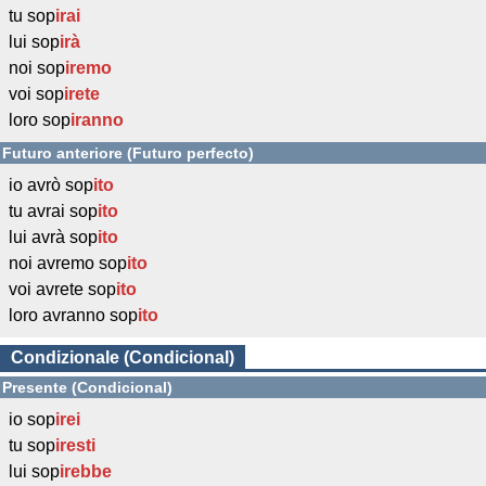
tu sop
irai
lui sop
irà
noi sop
iremo
voi sop
irete
loro sop
iranno
Futuro anteriore (Futuro perfecto)
io avrò sop
ito
tu avrai sop
ito
lui avrà sop
ito
noi avremo sop
ito
voi avrete sop
ito
loro avranno sop
ito
Condizionale (Condicional)
Presente (Condicional)
io sop
irei
tu sop
iresti
lui sop
irebbe