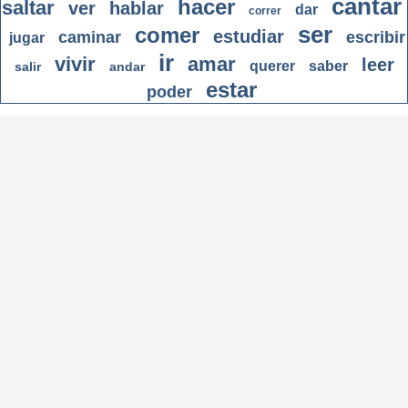
cantar
hacer
saltar
ver
hablar
dar
correr
ser
comer
estudiar
caminar
escribir
jugar
ir
vivir
amar
leer
querer
saber
salir
andar
estar
poder