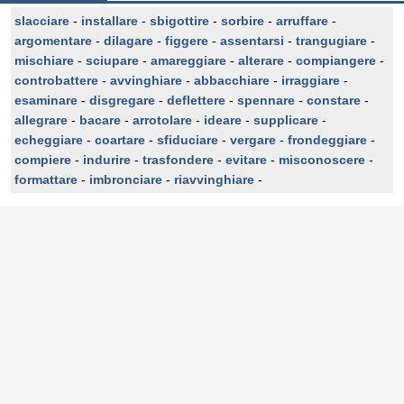
slacciare
-
installare
-
sbigottire
-
sorbire
-
arruffare
-
argomentare
-
dilagare
-
figgere
-
assentarsi
-
trangugiare
-
mischiare
-
sciupare
-
amareggiare
-
alterare
-
compiangere
-
controbattere
-
avvinghiare
-
abbacchiare
-
irraggiare
-
esaminare
-
disgregare
-
deflettere
-
spennare
-
constare
-
allegrare
-
bacare
-
arrotolare
-
ideare
-
supplicare
-
echeggiare
-
coartare
-
sfiduciare
-
vergare
-
frondeggiare
-
compiere
-
indurire
-
trasfondere
-
evitare
-
misconoscere
-
formattare
-
imbronciare
-
riavvinghiare
-