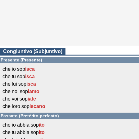
Congiuntivo (Subjuntivo)
Presente (Presente)
che io sop
isca
che tu sop
isca
che lui sop
isca
che noi sop
iamo
che voi sop
iate
che loro sop
iscano
Passato (Pretérito perfecto)
che io abbia sop
ito
che tu abbia sop
ito