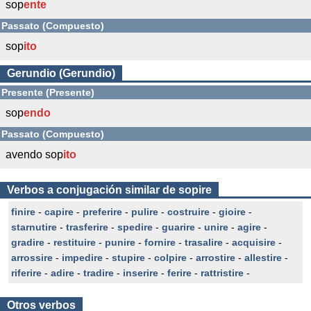
sop
ente
Passato (Compuesto)
sop
ito
Gerundio (Gerundio)
Presente (Presente)
sop
endo
Passato (Compuesto)
avendo sop
ito
Verbos a conjugación similar de sopire
finire
-
capire
-
preferire
-
pulire
-
costruire
-
gioire
-
starnutire
-
trasferire
-
spedire
-
guarire
-
unire
-
agire
-
gradire
-
restituire
-
punire
-
fornire
-
trasalire
-
acquisire
-
arrossire
-
impedire
-
stupire
-
colpire
-
arrostire
-
allestire
-
riferire
-
adire
-
tradire
-
inserire
-
ferire
-
rattristire
-
Otros verbos