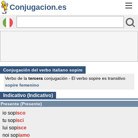
Conjugacion.es
Conjugación del verbo italiano sopire
Verbo de la
tercera
conjugación - El verbo sopire es transitivo
sopire femenino
Indicativo (Indicativo)
Presente (Presente)
io sop
isco
tu sop
isci
lui sop
isce
noi sop
iamo