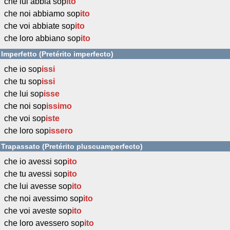
che lui abbia sop
ito
che noi abbiamo sop
ito
che voi abbiate sop
ito
che loro abbiano sop
ito
Imperfetto (Pretérito imperfecto)
che io sop
issi
che tu sop
issi
che lui sop
isse
che noi sop
issimo
che voi sop
iste
che loro sop
issero
Trapassato (Pretérito pluscuamperfecto)
che io avessi sop
ito
che tu avessi sop
ito
che lui avesse sop
ito
che noi avessimo sop
ito
che voi aveste sop
ito
che loro avessero sop
ito