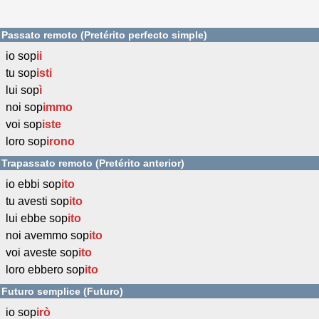
Passato remoto (Pretérito perfecto simple)
io sop
ii
tu sop
isti
lui sop
ì
noi sop
immo
voi sop
iste
loro sop
irono
Trapassato remoto (Pretérito anterior)
io ebbi sop
ito
tu avesti sop
ito
lui ebbe sop
ito
noi avemmo sop
ito
voi aveste sop
ito
loro ebbero sop
ito
Futuro semplice (Futuro)
io sop
irò