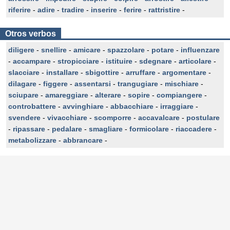
riferire
-
adire
-
tradire
-
inserire
-
ferire
-
rattristire
-
Otros verbos
diligere
-
snellire
-
amicare
-
spazzolare
-
potare
-
influenzare
-
accampare
-
stropicciare
-
istituire
-
sdegnare
-
articolare
-
slacciare
-
installare
-
sbigottire
-
arruffare
-
argomentare
-
dilagare
-
figgere
-
assentarsi
-
trangugiare
-
mischiare
-
sciupare
-
amareggiare
-
alterare
-
sopire
-
compiangere
-
controbattere
-
avvinghiare
-
abbacchiare
-
irraggiare
-
svendere
-
vivacchiare
-
scomporre
-
accavalcare
-
postulare
-
ripassare
-
pedalare
-
smagliare
-
formicolare
-
riaccadere
-
metabolizzare
-
abbrancare
-