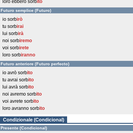
loro ebbero sorb
ito
Futuro semplice (Futuro)
io sorb
irò
tu sorb
irai
lui sorb
irà
noi sorb
iremo
voi sorb
irete
loro sorb
iranno
Futuro anteriore (Futuro perfecto)
io avrò sorb
ito
tu avrai sorb
ito
lui avrà sorb
ito
noi avremo sorb
ito
voi avrete sorb
ito
loro avranno sorb
ito
Condizionale (Condicional)
Presente (Condicional)