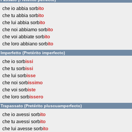
che io abbia sorb
ito
che tu abbia sorb
ito
che lui abbia sorb
ito
che noi abbiamo sorb
ito
che voi abbiate sorb
ito
che loro abbiano sorb
ito
Imperfetto (Pretérito imperfecto)
che io sorb
issi
che tu sorb
issi
che lui sorb
isse
che noi sorb
issimo
che voi sorb
iste
che loro sorb
issero
Trapassato (Pretérito pluscuamperfecto)
che io avessi sorb
ito
che tu avessi sorb
ito
che lui avesse sorb
ito