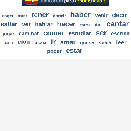
haber
tener
decir
venir
coger
dormir
bailar
cantar
hacer
saltar
ver
hablar
dar
correr
ser
comer
estudiar
caminar
escribir
jugar
ir
vivir
amar
leer
querer
saber
salir
andar
estar
poder