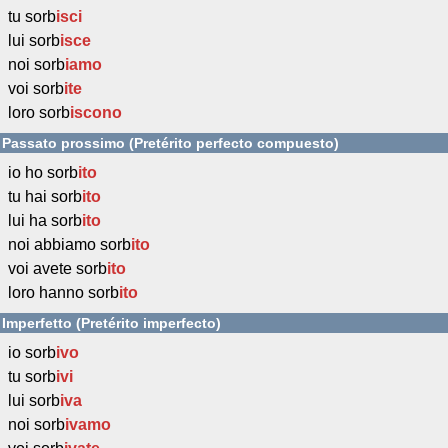
tu sorb
isci
lui sorb
isce
noi sorb
iamo
voi sorb
ite
loro sorb
iscono
Passato prossimo (Pretérito perfecto compuesto)
io ho sorb
ito
tu hai sorb
ito
lui ha sorb
ito
noi abbiamo sorb
ito
voi avete sorb
ito
loro hanno sorb
ito
Imperfetto (Pretérito imperfecto)
io sorb
ivo
tu sorb
ivi
lui sorb
iva
noi sorb
ivamo