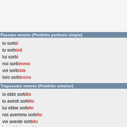
Passato remoto (Pretérito perfecto simple)
io sorb
ii
tu sorb
isti
lui sorb
ì
noi sorb
immo
voi sorb
iste
loro sorb
irono
Trapassato remoto (Pretérito anterior)
io ebbi sorb
ito
tu avesti sorb
ito
lui ebbe sorb
ito
noi avemmo sorb
ito
voi aveste sorb
ito