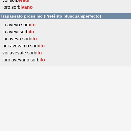
voi sorb
ivate
loro sorb
ivano
Trapassato prossimo (Pretérito pluscuamperfecto)
io avevo sorb
ito
tu avevi sorb
ito
lui aveva sorb
ito
noi avevamo sorb
ito
voi avevate sorb
ito
loro avevano sorb
ito