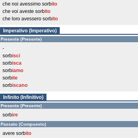
che noi avessimo sorb
ito
che voi aveste sorb
ito
che loro avessero sorb
ito
Imperativo (Imperativo)
Presente (Presente)
-
sorb
isci
sorb
isca
sorb
iamo
sorb
ite
sorb
iscano
Infinito (Infinitivo)
Presente (Presente)
sorb
ire
Passato (Compuesto)
avere sorb
ito