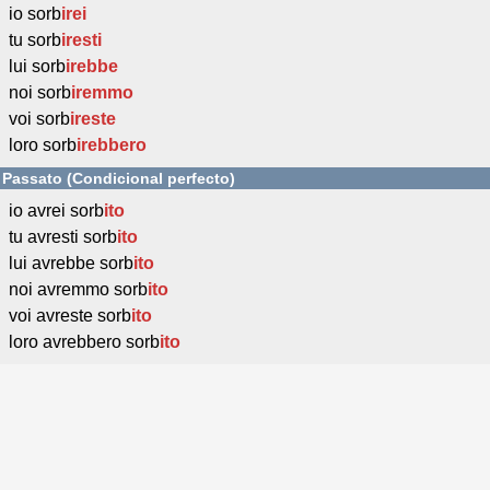
io sorb
irei
tu sorb
iresti
lui sorb
irebbe
noi sorb
iremmo
voi sorb
ireste
loro sorb
irebbero
Passato (Condicional perfecto)
io avrei sorb
ito
tu avresti sorb
ito
lui avrebbe sorb
ito
noi avremmo sorb
ito
voi avreste sorb
ito
loro avrebbero sorb
ito