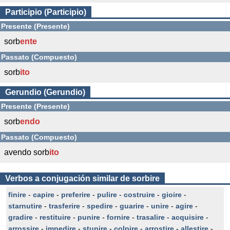
Participio (Participio)
Presente (Presente)
sorb
ente
Passato (Compuesto)
sorb
ito
Gerundio (Gerundio)
Presente (Presente)
sorb
endo
Passato (Compuesto)
avendo sorb
ito
Verbos a conjugación similar de sorbire
finire
-
capire
-
preferire
-
pulire
-
costruire
-
gioire
-
starnutire
-
trasferire
-
spedire
-
guarire
-
unire
-
agire
-
gradire
-
restituire
-
punire
-
fornire
-
trasalire
-
acquisire
-
arrossire
-
impedire
-
stupire
-
colpire
-
arrostire
-
allestire
-