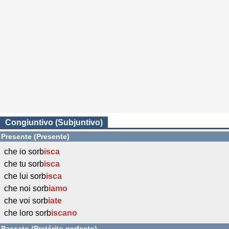
Congiuntivo (Subjuntivo)
Presente (Presente)
che io sorb
isca
che tu sorb
isca
che lui sorb
isca
che noi sorb
iamo
che voi sorb
iate
che loro sorb
iscano
Passato (Pretérito perfecto)