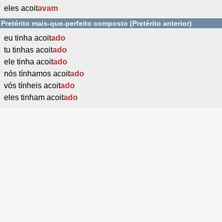
eles acoit
avam
Pretérito mais-que-perfeito composto (Pretérito anterior)
eu tinha acoit
ado
tu tinhas acoit
ado
ele tinha acoit
ado
nós tínhamos acoit
ado
vós tínheis acoit
ado
eles tinham acoit
ado