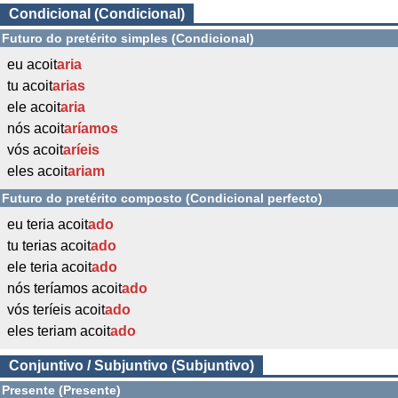
Condicional (Condicional)
Futuro do pretérito simples (Condicional)
eu acoit
aria
tu acoit
arias
ele acoit
aria
nós acoit
aríamos
vós acoit
aríeis
eles acoit
ariam
Futuro do pretérito composto (Condicional perfecto)
eu teria acoit
ado
tu terias acoit
ado
ele teria acoit
ado
nós teríamos acoit
ado
vós teríeis acoit
ado
eles teriam acoit
ado
Conjuntivo / Subjuntivo (Subjuntivo)
Presente (Presente)