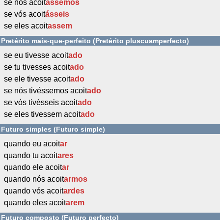
se nós acoit
ássemos
se vós acoit
ásseis
se eles acoit
assem
Pretérito mais-que-perfeito (Pretérito pluscuamperfecto)
se eu tivesse acoit
ado
se tu tivesses acoit
ado
se ele tivesse acoit
ado
se nós tivéssemos acoit
ado
se vós tivésseis acoit
ado
se eles tivessem acoit
ado
Futuro simples (Futuro simple)
quando eu acoit
ar
quando tu acoit
ares
quando ele acoit
ar
quando nós acoit
armos
quando vós acoit
ardes
quando eles acoit
arem
Futuro composto (Futuro perfecto)