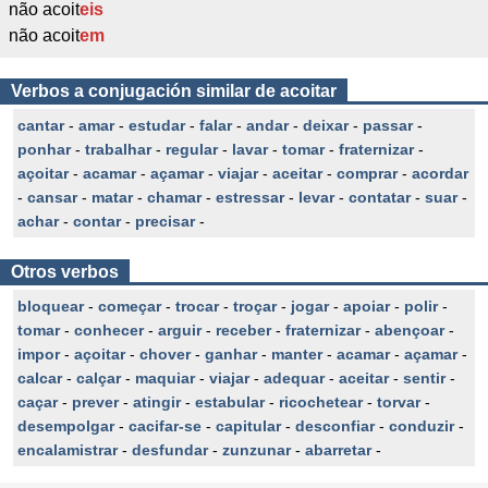
não acoit
eis
não acoit
em
Verbos a conjugación similar de acoitar
cantar
-
amar
-
estudar
-
falar
-
andar
-
deixar
-
passar
-
ponhar
-
trabalhar
-
regular
-
lavar
-
tomar
-
fraternizar
-
açoitar
-
acamar
-
açamar
-
viajar
-
aceitar
-
comprar
-
acordar
-
cansar
-
matar
-
chamar
-
estressar
-
levar
-
contatar
-
suar
-
achar
-
contar
-
precisar
-
Otros verbos
bloquear
-
começar
-
trocar
-
troçar
-
jogar
-
apoiar
-
polir
-
tomar
-
conhecer
-
arguir
-
receber
-
fraternizar
-
abençoar
-
impor
-
açoitar
-
chover
-
ganhar
-
manter
-
acamar
-
açamar
-
calcar
-
calçar
-
maquiar
-
viajar
-
adequar
-
aceitar
-
sentir
-
caçar
-
prever
-
atingir
-
estabular
-
ricochetear
-
torvar
-
desempolgar
-
cacifar-se
-
capitular
-
desconfiar
-
conduzir
-
encalamistrar
-
desfundar
-
zunzunar
-
abarretar
-