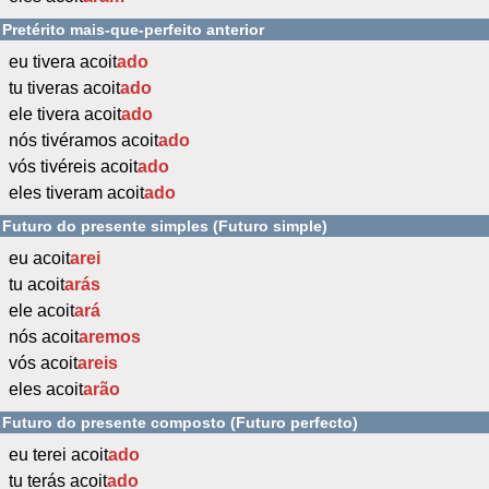
Pretérito mais-que-perfeito anterior
eu tivera acoit
ado
tu tiveras acoit
ado
ele tivera acoit
ado
nós tivéramos acoit
ado
vós tivéreis acoit
ado
eles tiveram acoit
ado
Futuro do presente simples (Futuro simple)
eu acoit
arei
tu acoit
arás
ele acoit
ará
nós acoit
aremos
vós acoit
areis
eles acoit
arão
Futuro do presente composto (Futuro perfecto)
eu terei acoit
ado
tu terás acoit
ado