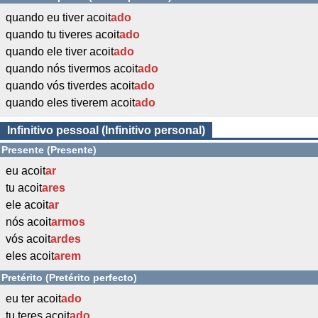
quando eu tiver acoit
ado
quando tu tiveres acoit
ado
quando ele tiver acoit
ado
quando nós tivermos acoit
ado
quando vós tiverdes acoit
ado
quando eles tiverem acoit
ado
Infinitivo pessoal (Infinitivo personal)
Presente (Presente)
eu acoit
ar
tu acoit
ares
ele acoit
ar
nós acoit
armos
vós acoit
ardes
eles acoit
arem
Pretérito (Pretérito perfecto)
eu ter acoit
ado
tu teres acoit
ado