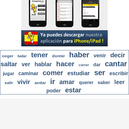
haber
tener
decir
venir
coger
dormir
bailar
cantar
hacer
saltar
ver
hablar
dar
correr
ser
comer
estudiar
caminar
escribir
jugar
ir
vivir
amar
leer
querer
saber
salir
andar
estar
poder