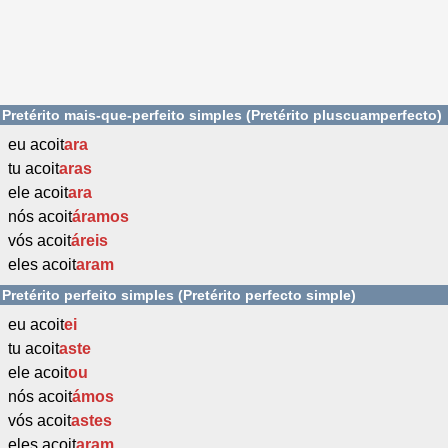
Pretérito mais-que-perfeito simples (Pretérito pluscuamperfecto)
eu acoit
ara
tu acoit
aras
ele acoit
ara
nós acoit
áramos
vós acoit
áreis
eles acoit
aram
Pretérito perfeito simples (Pretérito perfecto simple)
eu acoit
ei
tu acoit
aste
ele acoit
ou
nós acoit
ámos
vós acoit
astes
eles acoit
aram