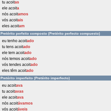
tu acoit
as
ele acoit
a
nós acoit
amos
vós acoit
ais
eles acoit
am
Pretérito perfeito composto (Pretérito perfecto compuesto)
eu tenho acoit
ado
tu tens acoit
ado
ele tem acoit
ado
nós temos acoit
ado
vós tendes acoit
ado
eles têm acoit
ado
Pretérito imperfeito (Pretérito imperfecto)
eu acoit
ava
tu acoit
avas
ele acoit
ava
nós acoit
ávamos
vós acoit
áveis