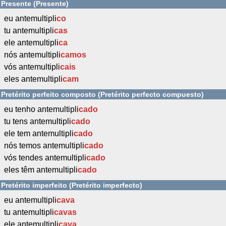
Presente (Presente)
eu antemultipli
co
tu antemultipli
cas
ele antemultipli
ca
nós antemultipli
camos
vós antemultipli
cais
eles antemultipli
cam
Pretérito perfeito composto (Pretérito perfecto compuesto)
eu tenho antemultipli
cado
tu tens antemultipli
cado
ele tem antemultipli
cado
nós temos antemultipli
cado
vós tendes antemultipli
cado
eles têm antemultipli
cado
Pretérito imperfeito (Pretérito imperfecto)
eu antemultipli
cava
tu antemultipli
cavas
ele antemultipli
cava