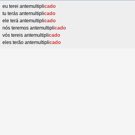
eu terei antemultipli
cado
tu terás antemultipli
cado
ele terá antemultipli
cado
nós teremos antemultipli
cado
vós tereis antemultipli
cado
eles terão antemultipli
cado