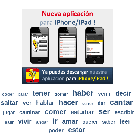
haber
tener
decir
venir
coger
dormir
bailar
cantar
hacer
saltar
ver
hablar
dar
correr
ser
comer
estudiar
caminar
escribir
jugar
ir
vivir
amar
leer
querer
saber
salir
andar
estar
poder