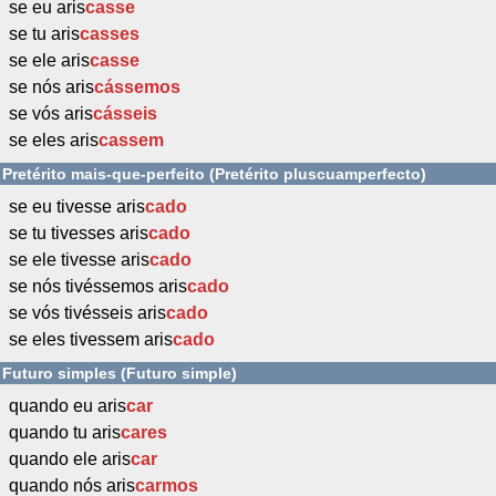
se eu aris
casse
se tu aris
casses
se ele aris
casse
se nós aris
cássemos
se vós aris
cásseis
se eles aris
cassem
Pretérito mais-que-perfeito (Pretérito pluscuamperfecto)
se eu tivesse aris
cado
se tu tivesses aris
cado
se ele tivesse aris
cado
se nós tivéssemos aris
cado
se vós tivésseis aris
cado
se eles tivessem aris
cado
Futuro simples (Futuro simple)
quando eu aris
car
quando tu aris
cares
quando ele aris
car
quando nós aris
carmos