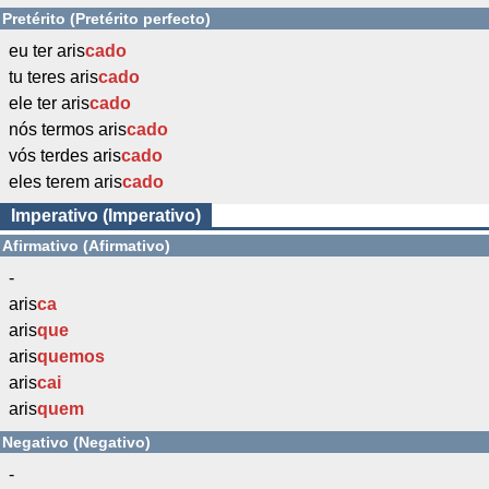
Pretérito (Pretérito perfecto)
eu ter aris
cado
tu teres aris
cado
ele ter aris
cado
nós termos aris
cado
vós terdes aris
cado
eles terem aris
cado
Imperativo (Imperativo)
Afirmativo (Afirmativo)
-
aris
ca
aris
que
aris
quemos
aris
cai
aris
quem
Negativo (Negativo)
-