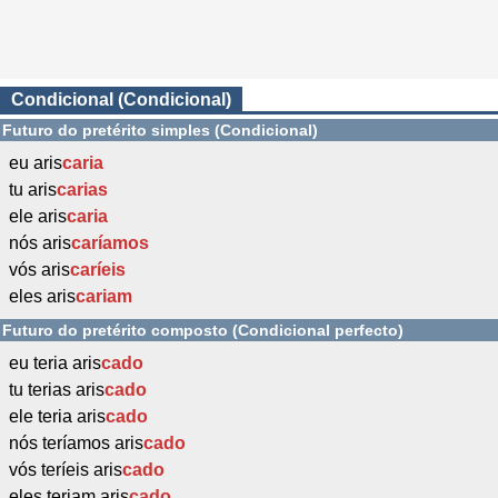
Condicional (Condicional)
Futuro do pretérito simples (Condicional)
eu aris
caria
tu aris
carias
ele aris
caria
nós aris
caríamos
vós aris
caríeis
eles aris
cariam
Futuro do pretérito composto (Condicional perfecto)
eu teria aris
cado
tu terias aris
cado
ele teria aris
cado
nós teríamos aris
cado
vós teríeis aris
cado
eles teriam aris
cado