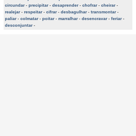
circundar
-
precipitar
-
desaprender
-
chofrar
-
cheirar
-
realejar
-
respeitar
-
cifrar
-
desbagulhar
-
transmontar
-
paliar
-
colmatar
-
poitar
-
marralhar
-
desencravar
-
feriar
-
desconjuntar
-