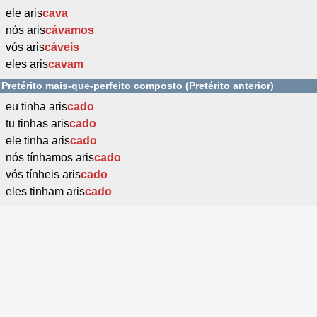
ele aris
cava
nós aris
cávamos
vós aris
cáveis
eles aris
cavam
Pretérito mais-que-perfeito composto (Pretérito anterior)
eu tinha aris
cado
tu tinhas aris
cado
ele tinha aris
cado
nós tínhamos aris
cado
vós tínheis aris
cado
eles tinham aris
cado