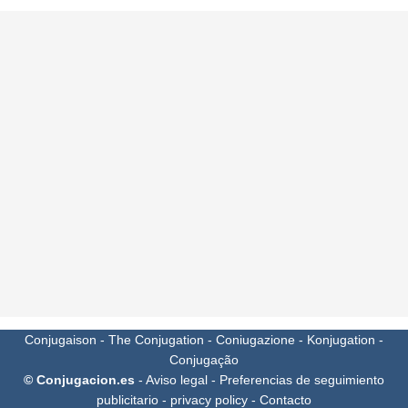
Conjugaison
-
The Conjugation
-
Coniugazione
-
Konjugation
-
Conjugação
© Conjugacion.es
-
Aviso legal
-
Preferencias de seguimiento
publicitario
-
privacy policy
-
Contacto