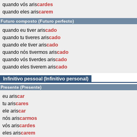
quando vós aris
cardes
quando eles aris
carem
Futuro composto (Futuro perfecto)
quando eu tiver aris
cado
quando tu tiveres aris
cado
quando ele tiver aris
cado
quando nós tivermos aris
cado
quando vós tiverdes aris
cado
quando eles tiverem aris
cado
Infinitivo pessoal (Infinitivo personal)
Presente (Presente)
eu aris
car
tu aris
cares
ele aris
car
nós aris
carmos
vós aris
cardes
eles aris
carem