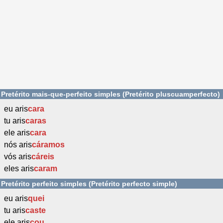
Pretérito mais-que-perfeito simples (Pretérito pluscuamperfecto)
eu aris
cara
tu aris
caras
ele aris
cara
nós aris
cáramos
vós aris
cáreis
eles aris
caram
Pretérito perfeito simples (Pretérito perfecto simple)
eu aris
quei
tu aris
caste
ele aris
cou