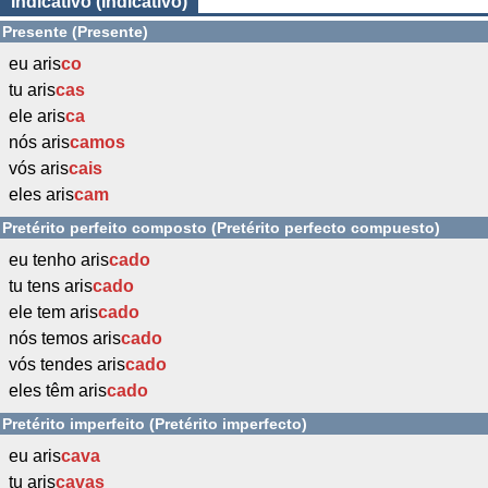
Indicativo (Indicativo)
Presente (Presente)
eu aris
co
tu aris
cas
ele aris
ca
nós aris
camos
vós aris
cais
eles aris
cam
Pretérito perfeito composto (Pretérito perfecto compuesto)
eu tenho aris
cado
tu tens aris
cado
ele tem aris
cado
nós temos aris
cado
vós tendes aris
cado
eles têm aris
cado
Pretérito imperfeito (Pretérito imperfecto)
eu aris
cava
tu aris
cavas