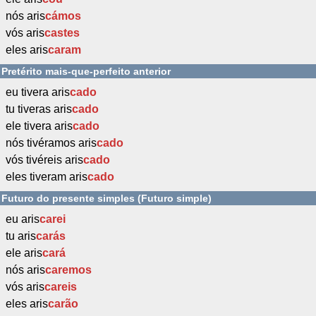
nós aris
cámos
vós aris
castes
eles aris
caram
Pretérito mais-que-perfeito anterior
eu tivera aris
cado
tu tiveras aris
cado
ele tivera aris
cado
nós tivéramos aris
cado
vós tivéreis aris
cado
eles tiveram aris
cado
Futuro do presente simples (Futuro simple)
eu aris
carei
tu aris
carás
ele aris
cará
nós aris
caremos
vós aris
careis
eles aris
carão