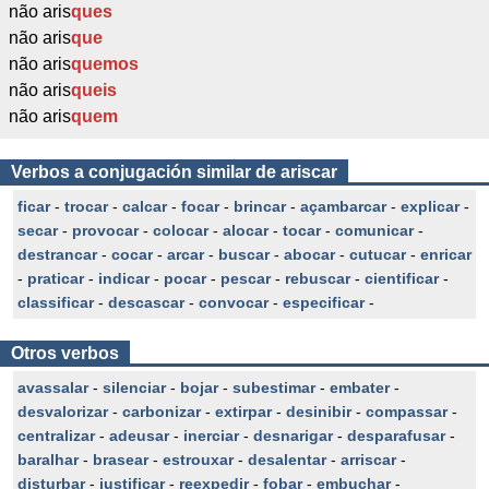
não aris
ques
não aris
que
não aris
quemos
não aris
queis
não aris
quem
Verbos a conjugación similar de ariscar
ficar
-
trocar
-
calcar
-
focar
-
brincar
-
açambarcar
-
explicar
-
secar
-
provocar
-
colocar
-
alocar
-
tocar
-
comunicar
-
destrancar
-
cocar
-
arcar
-
buscar
-
abocar
-
cutucar
-
enricar
-
praticar
-
indicar
-
pocar
-
pescar
-
rebuscar
-
cientificar
-
classificar
-
descascar
-
convocar
-
especificar
-
Otros verbos
avassalar
-
silenciar
-
bojar
-
subestimar
-
embater
-
desvalorizar
-
carbonizar
-
extirpar
-
desinibir
-
compassar
-
centralizar
-
adeusar
-
inerciar
-
desnarigar
-
desparafusar
-
baralhar
-
brasear
-
estrouxar
-
desalentar
-
arriscar
-
disturbar
-
justificar
-
reexpedir
-
fobar
-
embuchar
-