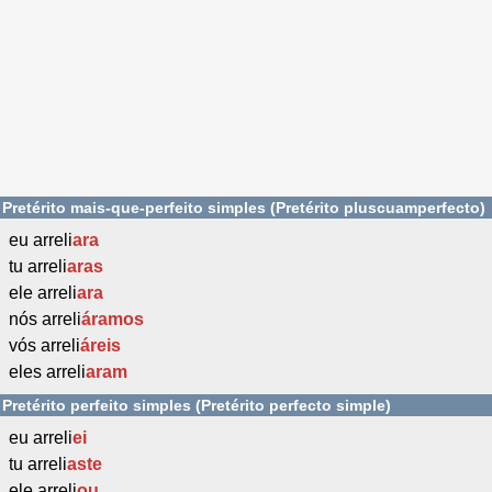
Pretérito mais-que-perfeito simples (Pretérito pluscuamperfecto)
eu arreli
ara
tu arreli
aras
ele arreli
ara
nós arreli
áramos
vós arreli
áreis
eles arreli
aram
Pretérito perfeito simples (Pretérito perfecto simple)
eu arreli
ei
tu arreli
aste
ele arreli
ou