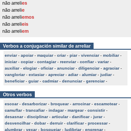
não arreli
es
não arreli
e
não arreli
emos
não arreli
eis
não arreli
em
Verbos a conjugación similar de arreliar
enviar
-
apoiar
-
maquiar
-
criar
-
piar
-
vivenciar
-
mobiliar
-
iniciar
-
copiar
-
contagiar
-
reenviar
-
confiar
-
variar
-
auxiliar
-
elogiar
-
oficiar
-
anunciar
-
diligenciar
-
agraciar
-
vangloriar
-
extasiar
-
apreciar
-
adiar
-
alumiar
-
judiar
-
beneficiar
-
guiar
-
cadmiar
-
denunciar
-
gerenciar
-
Otros verbos
escoar
-
desarborizar
-
broquear
-
arrocinar
-
escamotear
-
camuflar
-
trancafiar
-
indagar
-
margear
-
consistir
-
desasnar
-
disciplinar
-
articular
-
danificar
-
jurar
-
desvencilhar
-
dobar
-
derruir
-
clarificar
-
processar
-
alumbrar
-
vexar
-
bosquejar
-
ludibriar
-
engrenar
-