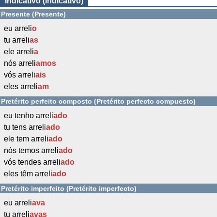
Indicativo (Indicativo)
Presente (Presente)
eu arreli
o
tu arreli
as
ele arreli
a
nós arreli
amos
vós arreli
ais
eles arreli
am
Pretérito perfeito composto (Pretérito perfecto compuesto)
eu tenho arreli
ado
tu tens arreli
ado
ele tem arreli
ado
nós temos arreli
ado
vós tendes arreli
ado
eles têm arreli
ado
Pretérito imperfeito (Pretérito imperfecto)
eu arreli
ava
tu arreli
avas