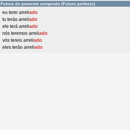
Futuro do presente composto (Futuro perfecto)
eu terei arreli
ado
tu terás arreli
ado
ele terá arreli
ado
nós teremos arreli
ado
vós tereis arreli
ado
eles terão arreli
ado