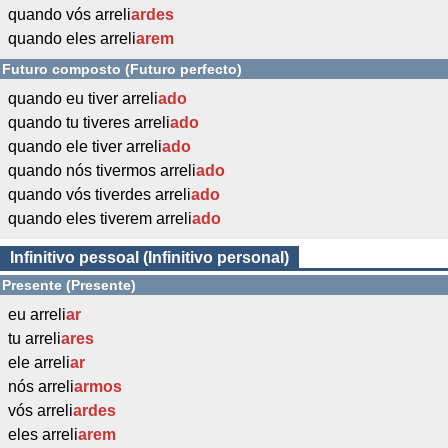
quando vós arreli
ardes
quando eles arreli
arem
Futuro composto (Futuro perfecto)
quando eu tiver arreli
ado
quando tu tiveres arreli
ado
quando ele tiver arreli
ado
quando nós tivermos arreli
ado
quando vós tiverdes arreli
ado
quando eles tiverem arreli
ado
Infinitivo pessoal (Infinitivo personal)
Presente (Presente)
eu arreli
ar
tu arreli
ares
ele arreli
ar
nós arreli
armos
vós arreli
ardes
eles arreli
arem