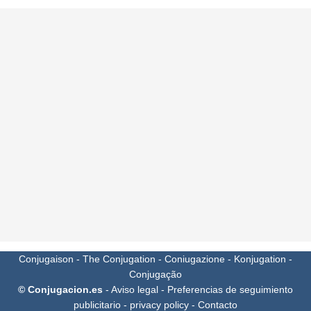
Conjugaison
-
The Conjugation
-
Coniugazione
-
Konjugation
-
Conjugação
© Conjugacion.es
-
Aviso legal
-
Preferencias de seguimiento
publicitario
-
privacy policy
-
Contacto