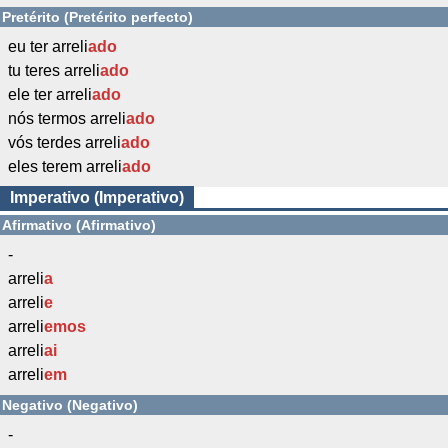
Pretérito (Pretérito perfecto)
eu ter arreli
ado
tu teres arreli
ado
ele ter arreli
ado
nós termos arreli
ado
vós terdes arreli
ado
eles terem arreli
ado
Imperativo (Imperativo)
Afirmativo (Afirmativo)
-
arreli
a
arreli
e
arreli
emos
arreli
ai
arreli
em
Negativo (Negativo)
-