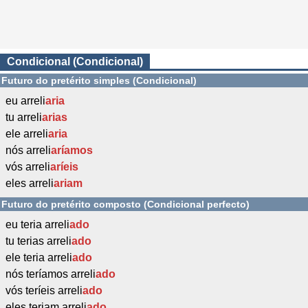
Condicional (Condicional)
Futuro do pretérito simples (Condicional)
eu arreli
aria
tu arreli
arias
ele arreli
aria
nós arreli
aríamos
vós arreli
aríeis
eles arreli
ariam
Futuro do pretérito composto (Condicional perfecto)
eu teria arreli
ado
tu terias arreli
ado
ele teria arreli
ado
nós teríamos arreli
ado
vós teríeis arreli
ado
eles teriam arreli
ado