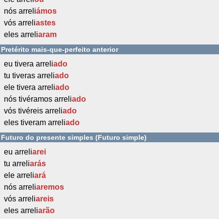
nós arreli
ámos
vós arreli
astes
eles arreli
aram
Pretérito mais-que-perfeito anterior
eu tivera arreli
ado
tu tiveras arreli
ado
ele tivera arreli
ado
nós tivéramos arreli
ado
vós tivéreis arreli
ado
eles tiveram arreli
ado
Futuro do presente simples (Futuro simple)
eu arreli
arei
tu arreli
arás
ele arreli
ará
nós arreli
aremos
vós arreli
areis
eles arreli
arão