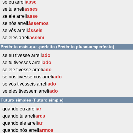
se eu arreli
asse
se tu arreli
asses
se ele arreli
asse
se nós arreli
ássemos
se vós arreli
ásseis
se eles arreli
assem
Pretérito mais-que-perfeito (Pretérito pluscuamperfecto)
se eu tivesse arreli
ado
se tu tivesses arreli
ado
se ele tivesse arreli
ado
se nós tivéssemos arreli
ado
se vós tivésseis arreli
ado
se eles tivessem arreli
ado
Futuro simples (Futuro simple)
quando eu arreli
ar
quando tu arreli
ares
quando ele arreli
ar
quando nós arreli
armos