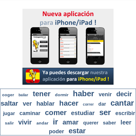
haber
tener
decir
venir
coger
dormir
bailar
cantar
hacer
saltar
ver
hablar
dar
correr
ser
comer
estudiar
caminar
escribir
jugar
ir
vivir
amar
leer
querer
saber
salir
andar
estar
poder