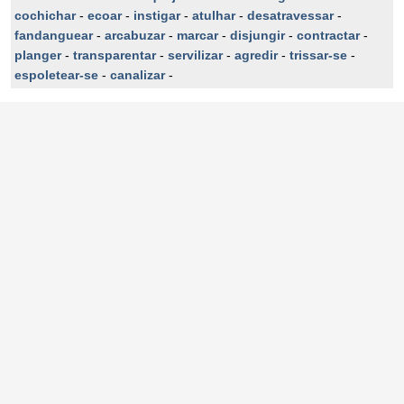
cochichar
-
ecoar
-
instigar
-
atulhar
-
desatravessar
-
fandanguear
-
arcabuzar
-
marcar
-
disjungir
-
contractar
-
planger
-
transparentar
-
servilizar
-
agredir
-
trissar-se
-
espoletear-se
-
canalizar
-