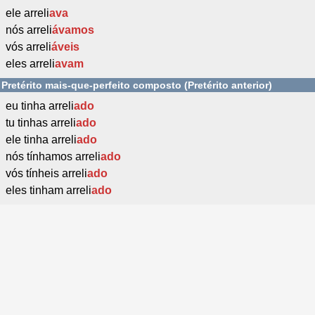
ele arreli
ava
nós arreli
ávamos
vós arreli
áveis
eles arreli
avam
Pretérito mais-que-perfeito composto (Pretérito anterior)
eu tinha arreli
ado
tu tinhas arreli
ado
ele tinha arreli
ado
nós tínhamos arreli
ado
vós tínheis arreli
ado
eles tinham arreli
ado