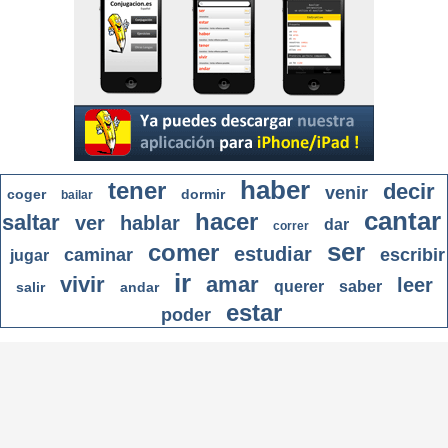
haber
tener
decir
venir
coger
dormir
bailar
cantar
hacer
saltar
ver
hablar
dar
correr
ser
comer
estudiar
caminar
escribir
jugar
ir
vivir
amar
leer
querer
saber
salir
andar
estar
poder