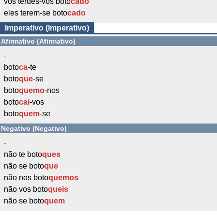
vós terdes-vos boto
cado
eles terem-se boto
cado
Imperativo (Imperativo)
Afirmativo (Afirmativo)
-
boto
ca
-te
boto
que
-se
boto
quemo
-nos
boto
cai
-vos
boto
quem
-se
Negativo (Negativo)
-
não te boto
ques
não se boto
que
não nos boto
quemos
não vos boto
queis
não se boto
quem