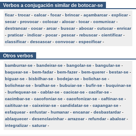
Verbos a conjugación similar de botocar-se
ficar
-
trocar
-
calcar
-
focar
-
brincar
-
açambarcar
-
explicar
-
secar
-
provocar
-
colocar
-
alocar
-
tocar
-
comunicar
-
destrancar
-
cocar
-
arcar
-
buscar
-
abocar
-
cutucar
-
enricar
-
praticar
-
indicar
-
pocar
-
pescar
-
rebuscar
-
cientificar
-
classificar
-
descascar
-
convocar
-
especificar
-
Otros verbos
bamburrar-se
-
bandeirar-se
-
bangolar-se
-
bangular-se
-
baquear-se
-
bem-fadar
-
bem-fazer
-
bem-querer
-
bestar-se
-
biguar-se
-
bisbilhar-se
-
bodejar-se
-
bolichar-se
-
bolichear-se
-
bralhar-se
-
bubuiar-se
-
bufir-se
-
buquinar-se
-
burlequear-se
-
cablar-se
-
cacicar-se
-
cacifar-se
-
cacimbar-se
-
cacofoniar-se
-
cacofonizar-se
-
caftinar-se
-
caitituar-se
-
caixeirar-se
-
candidatar-se
-
capangar-se
-
esfaquear
-
enfustar
-
humanar
-
encanar
-
desbastardar
-
ablaquecer
-
desenclavinhar
-
arrazoar
-
refundar
-
abaloar
-
integralizar
-
saturar
-