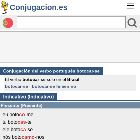
Conjugacion.es
Conjugación del verbo portugués botocar-se
El verbo
botocar-se
solo en el
Brasil
botocar-se
|
botocar-se femenino
Indicativo (Indicativo)
Presente (Presente)
eu boto
co
-me
tu boto
cas
-te
ele boto
ca
-se
nós boto
camo
-nos