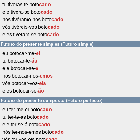
tu tiveras-te boto
cado
ele tivera-se boto
cado
nós tivéramo-nos boto
cado
vós tivéreis-vos boto
cado
eles tiveram-se boto
cado
Futuro do presente simples (Futuro simple)
eu botocar-me-
ei
tu botocar-te-
ás
ele botocar-se-
á
nós botocar-nos-
emos
vós botocar-vos-
eis
eles botocar-se-
ão
Futuro do presente composto (Futuro perfecto)
eu ter-me-ei boto
cado
tu ter-te-ás boto
cado
ele ter-se-á boto
cado
nós ter-nos-emos boto
cado
vós ter-vos-eis boto
cado