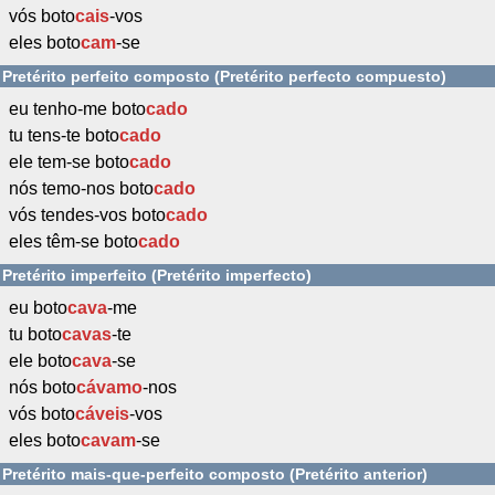
vós boto
cais
-vos
eles boto
cam
-se
Pretérito perfeito composto (Pretérito perfecto compuesto)
eu tenho-me boto
cado
tu tens-te boto
cado
ele tem-se boto
cado
nós temo-nos boto
cado
vós tendes-vos boto
cado
eles têm-se boto
cado
Pretérito imperfeito (Pretérito imperfecto)
eu boto
cava
-me
tu boto
cavas
-te
ele boto
cava
-se
nós boto
cávamo
-nos
vós boto
cáveis
-vos
eles boto
cavam
-se
Pretérito mais-que-perfeito composto (Pretérito anterior)