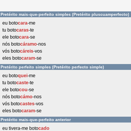
Pretérito mais-que-perfeito simples (Pretérito pluscuamperfecto)
eu boto
cara
-me
tu boto
caras
-te
ele boto
cara
-se
nós boto
cáramo
-nos
vós boto
cáreis
-vos
eles boto
caram
-se
Pretérito perfeito simples (Pretérito perfecto simple)
eu boto
quei
-me
tu boto
caste
-te
ele boto
cou
-se
nós boto
cámo
-nos
vós boto
castes
-vos
eles boto
caram
-se
Pretérito mais-que-perfeito anterior
eu tivera-me boto
cado