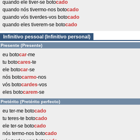
quando ele tiver-se boto
cado
quando nós tivermo-nos boto
cado
quando vós tiverdes-vos boto
cado
quando eles tiverem-se boto
cado
Infinitivo pessoal (Infinitivo personal)
Presente (Presente)
eu boto
car
-me
tu boto
cares
-te
ele boto
car
-se
nós boto
carmo
-nos
vós boto
cardes
-vos
eles boto
carem
-se
Pretérito (Pretérito perfecto)
eu ter-me boto
cado
tu teres-te boto
cado
ele ter-se boto
cado
nós termo-nos boto
cado