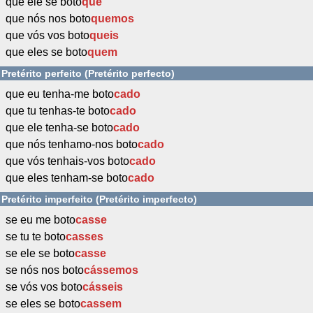
que ele se boto
que
que nós nos boto
quemos
que vós vos boto
queis
que eles se boto
quem
Pretérito perfeito (Pretérito perfecto)
que eu tenha-me boto
cado
que tu tenhas-te boto
cado
que ele tenha-se boto
cado
que nós tenhamo-nos boto
cado
que vós tenhais-vos boto
cado
que eles tenham-se boto
cado
Pretérito imperfeito (Pretérito imperfecto)
se eu me boto
casse
se tu te boto
casses
se ele se boto
casse
se nós nos boto
cássemos
se vós vos boto
cásseis
se eles se boto
cassem