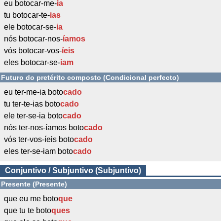
eu botocar-me-
ia
tu botocar-te-
ias
ele botocar-se-
ia
nós botocar-nos-
íamos
vós botocar-vos-
íeis
eles botocar-se-
iam
Futuro do pretérito composto (Condicional perfecto)
eu ter-me-ia boto
cado
tu ter-te-ias boto
cado
ele ter-se-ia boto
cado
nós ter-nos-íamos boto
cado
vós ter-vos-íeis boto
cado
eles ter-se-iam boto
cado
Conjuntivo / Subjuntivo (Subjuntivo)
Presente (Presente)
que eu me boto
que
que tu te boto
ques