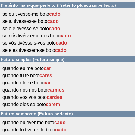
Pretérito mais-que-perfeito (Pretérito pluscuamperfecto)
se eu tivesse-me boto
cado
se tu tivesses-te boto
cado
se ele tivesse-se boto
cado
se nós tivéssemo-nos boto
cado
se vós tivésseis-vos boto
cado
se eles tivessem-se boto
cado
Futuro simples (Futuro simple)
quando eu me boto
car
quando tu te boto
cares
quando ele se boto
car
quando nós nos boto
carmos
quando vós vos boto
cardes
quando eles se boto
carem
Futuro composto (Futuro perfecto)
quando eu tiver-me boto
cado
quando tu tiveres-te boto
cado