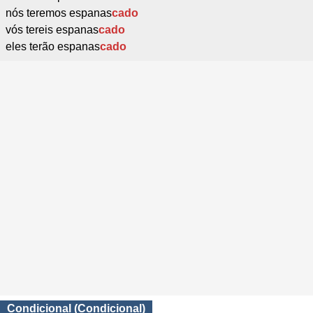
nós teremos espanas
cado
vós tereis espanas
cado
eles terão espanas
cado
Condicional (Condicional)