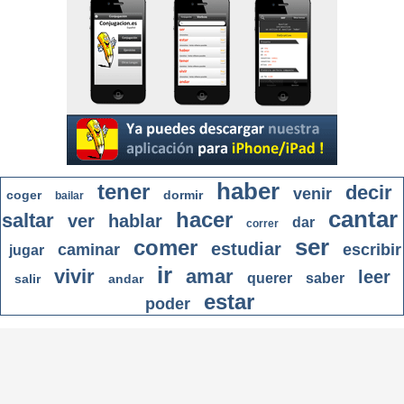
haber
tener
decir
venir
coger
dormir
bailar
cantar
hacer
saltar
ver
hablar
dar
correr
ser
comer
estudiar
caminar
escribir
jugar
ir
vivir
amar
leer
querer
saber
salir
andar
estar
poder