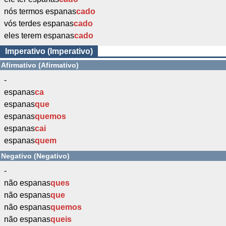
nós termos espanas
cado
vós terdes espanas
cado
eles terem espanas
cado
Imperativo (Imperativo)
Afirmativo (Afirmativo)
-
espanas
ca
espanas
que
espanas
quemos
espanas
cai
espanas
quem
Negativo (Negativo)
-
não espanas
ques
não espanas
que
não espanas
quemos
não espanas
queis