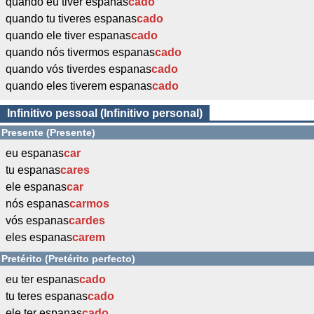
quando eu tiver espanas
cado
quando tu tiveres espanas
cado
quando ele tiver espanas
cado
quando nós tivermos espanas
cado
quando vós tiverdes espanas
cado
quando eles tiverem espanas
cado
Infinitivo pessoal (Infinitivo personal)
Presente (Presente)
eu espanas
car
tu espanas
cares
ele espanas
car
nós espanas
carmos
vós espanas
cardes
eles espanas
carem
Pretérito (Pretérito perfecto)
eu ter espanas
cado
tu teres espanas
cado
ele ter espanas
cado