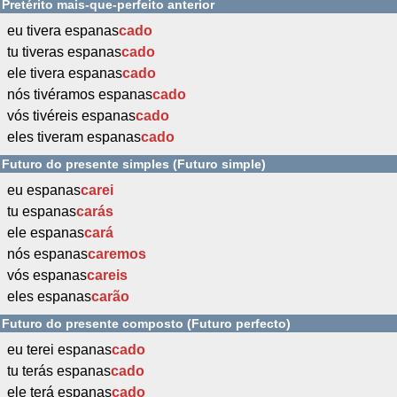
Pretérito mais-que-perfeito anterior
eu tivera espanas
cado
tu tiveras espanas
cado
ele tivera espanas
cado
nós tivéramos espanas
cado
vós tivéreis espanas
cado
eles tiveram espanas
cado
Futuro do presente simples (Futuro simple)
eu espanas
carei
tu espanas
carás
ele espanas
cará
nós espanas
caremos
vós espanas
careis
eles espanas
carão
Futuro do presente composto (Futuro perfecto)
eu terei espanas
cado
tu terás espanas
cado
ele terá espanas
cado