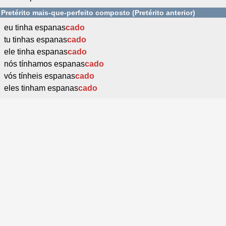
Pretérito mais-que-perfeito composto (Pretérito anterior)
eu tinha espanas
cado
tu tinhas espanas
cado
ele tinha espanas
cado
nós tínhamos espanas
cado
vós tínheis espanas
cado
eles tinham espanas
cado