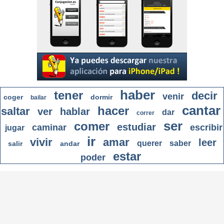
haber
tener
decir
venir
coger
dormir
bailar
cantar
hacer
saltar
ver
hablar
dar
correr
ser
comer
estudiar
caminar
escribir
jugar
ir
vivir
amar
leer
querer
saber
salir
andar
estar
poder