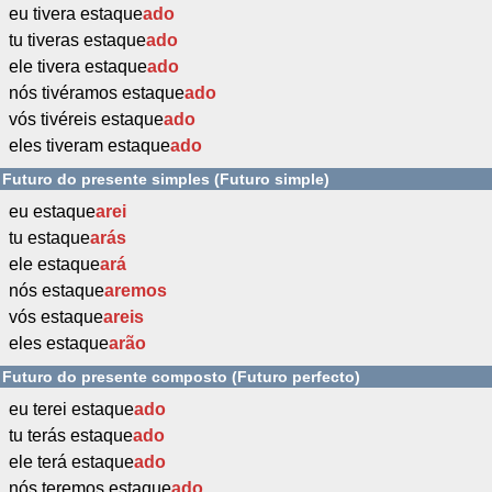
eu tivera estaque
ado
tu tiveras estaque
ado
ele tivera estaque
ado
nós tivéramos estaque
ado
vós tivéreis estaque
ado
eles tiveram estaque
ado
Futuro do presente simples (Futuro simple)
eu estaque
arei
tu estaque
arás
ele estaque
ará
nós estaque
aremos
vós estaque
areis
eles estaque
arão
Futuro do presente composto (Futuro perfecto)
eu terei estaque
ado
tu terás estaque
ado
ele terá estaque
ado
nós teremos estaque
ado