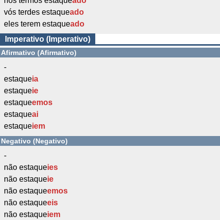
nós termos estaque
ado
vós terdes estaque
ado
eles terem estaque
ado
Imperativo (Imperativo)
Afirmativo (Afirmativo)
-
estaque
ia
estaque
ie
estaque
emos
estaque
ai
estaque
iem
Negativo (Negativo)
-
não estaque
ies
não estaque
ie
não estaque
emos
não estaque
eis
não estaque
iem