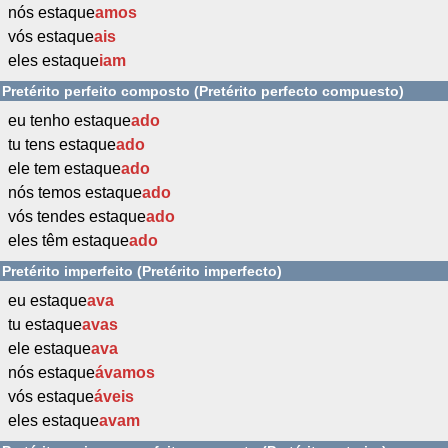
nós estaque
amos
vós estaque
ais
eles estaque
iam
Pretérito perfeito composto (Pretérito perfecto compuesto)
eu tenho estaque
ado
tu tens estaque
ado
ele tem estaque
ado
nós temos estaque
ado
vós tendes estaque
ado
eles têm estaque
ado
Pretérito imperfeito (Pretérito imperfecto)
eu estaque
ava
tu estaque
avas
ele estaque
ava
nós estaque
ávamos
vós estaque
áveis
eles estaque
avam