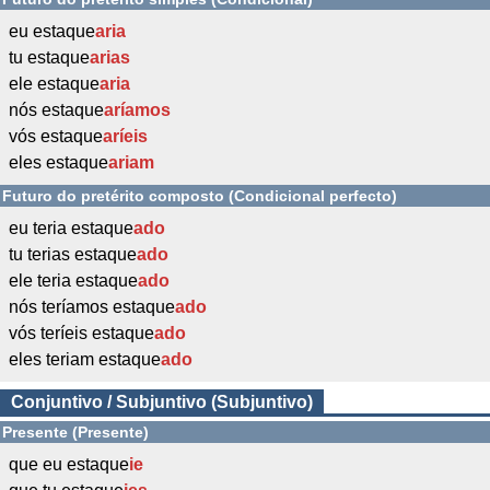
eu estaque
aria
tu estaque
arias
ele estaque
aria
nós estaque
aríamos
vós estaque
aríeis
eles estaque
ariam
Futuro do pretérito composto (Condicional perfecto)
eu teria estaque
ado
tu terias estaque
ado
ele teria estaque
ado
nós teríamos estaque
ado
vós teríeis estaque
ado
eles teriam estaque
ado
Conjuntivo / Subjuntivo (Subjuntivo)
Presente (Presente)
que eu estaque
ie