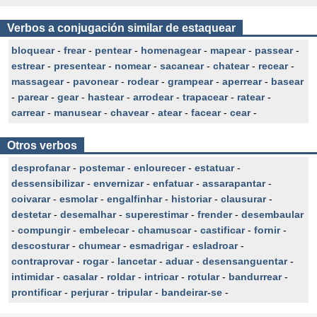
Verbos a conjugación similar de estaquear
bloquear
-
frear
-
pentear
-
homenagear
-
mapear
-
passear
-
estrear
-
presentear
-
nomear
-
sacanear
-
chatear
-
recear
-
massagear
-
pavonear
-
rodear
-
grampear
-
aperrear
-
basear
-
parear
-
gear
-
hastear
-
arrodear
-
trapacear
-
ratear
-
carrear
-
manusear
-
chavear
-
atear
-
facear
-
cear
-
Otros verbos
desprofanar
-
postemar
-
enlourecer
-
estatuar
-
dessensibilizar
-
envernizar
-
enfatuar
-
assarapantar
-
coivarar
-
esmolar
-
engalfinhar
-
historiar
-
clausurar
-
destetar
-
desemalhar
-
superestimar
-
frender
-
desembaular
-
compungir
-
embelecar
-
chamuscar
-
castificar
-
fornir
-
descosturar
-
chumear
-
esmadrigar
-
esladroar
-
contraprovar
-
rogar
-
lancetar
-
aduar
-
desensanguentar
-
intimidar
-
casalar
-
roldar
-
intricar
-
rotular
-
bandurrear
-
prontificar
-
perjurar
-
tripular
-
bandeirar-se
-