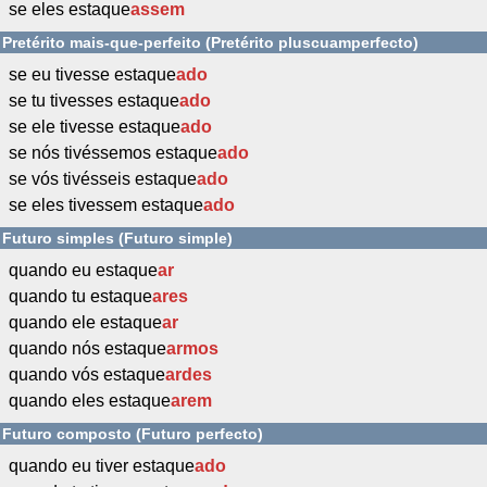
se eles estaque
assem
Pretérito mais-que-perfeito (Pretérito pluscuamperfecto)
se eu tivesse estaque
ado
se tu tivesses estaque
ado
se ele tivesse estaque
ado
se nós tivéssemos estaque
ado
se vós tivésseis estaque
ado
se eles tivessem estaque
ado
Futuro simples (Futuro simple)
quando eu estaque
ar
quando tu estaque
ares
quando ele estaque
ar
quando nós estaque
armos
quando vós estaque
ardes
quando eles estaque
arem
Futuro composto (Futuro perfecto)
quando eu tiver estaque
ado