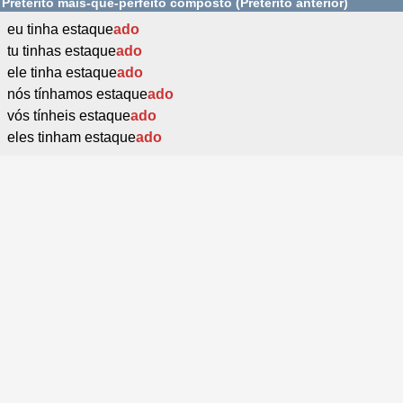
Pretérito mais-que-perfeito composto (Pretérito anterior)
eu tinha estaque
ado
tu tinhas estaque
ado
ele tinha estaque
ado
nós tínhamos estaque
ado
vós tínheis estaque
ado
eles tinham estaque
ado