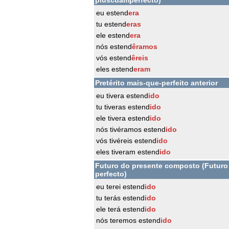
pluscuamperfecto)
eu estend
era
tu estend
eras
ele estend
era
nós estend
êramos
vós estend
êreis
eles estend
eram
Pretérito mais-que-perfeito anterior
eu tivera estend
ido
tu tiveras estend
ido
ele tivera estend
ido
nós tivéramos estend
ido
vós tivéreis estend
ido
eles tiveram estend
ido
Futuro do presente composto (Futuro
perfecto)
eu terei estend
ido
tu terás estend
ido
ele terá estend
ido
nós teremos estend
ido