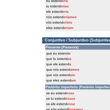
eu estend
eria
tu estend
erias
ele estend
eria
nós estend
eríamos
vós estend
eríeis
eles estend
eriam
Conjuntivo / Subjuntivo (Subjuntiv
Presente (Presente)
que eu estend
a
que tu estend
as
que ele estend
a
que nós estend
amos
que vós estend
ais
que eles estend
am
Pretérito imperfeito (Pretérito imperfec
se eu estend
esse
se tu estend
esses
se ele estend
esse
se nós estend
êssemos