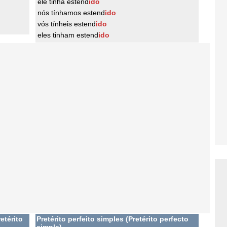
ele tinha estend
ido
nós tínhamos estend
ido
vós tínheis estend
ido
eles tinham estend
ido
etérito
Pretérito perfeito simples (Pretérito perfecto