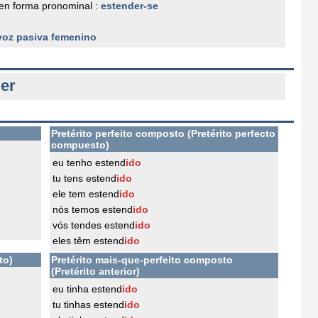
en forma pronominal :
estender-se
voz pasiva femenino
er
Pretérito perfeito composto (Pretérito perfecto
compuesto)
eu tenho estend
ido
tu tens estend
ido
ele tem estend
ido
nós temos estend
ido
vós tendes estend
ido
eles têm estend
ido
to)
Pretérito mais-que-perfeito composto
(Pretérito anterior)
eu tinha estend
ido
tu tinhas estend
ido