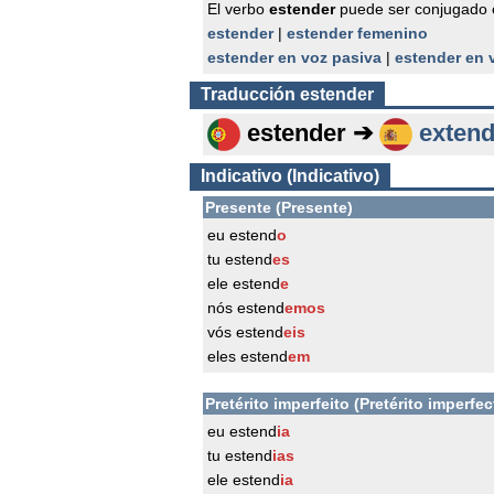
El verbo
estender
puede ser conjugado 
estender
|
estender femenino
estender en voz pasiva
|
estender en 
Traducción
estender
estender ➔
extend
Indicativo (Indicativo)
Presente (Presente)
eu estend
o
tu estend
es
ele estend
e
nós estend
emos
vós estend
eis
eles estend
em
Pretérito imperfeito (Pretérito imperfec
eu estend
ia
tu estend
ias
ele estend
ia