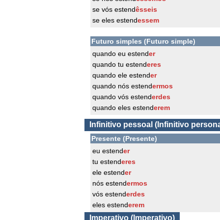
se vós estend
êsseis
se eles estend
essem
Futuro simples (Futuro simple)
quando eu estend
er
quando tu estend
eres
quando ele estend
er
quando nós estend
ermos
quando vós estend
erdes
quando eles estend
erem
Infinitivo pessoal (Infinitivo persona
Presente (Presente)
eu estend
er
tu estend
eres
ele estend
er
nós estend
ermos
vós estend
erdes
eles estend
erem
Imperativo (Imperativo)