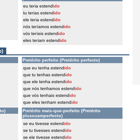
eu teria estend
ido
tu terias estend
ido
ele teria estend
ido
nós teríamos estend
ido
vós teríeis estend
ido
eles teriam estend
ido
o)
Pretérito perfeito (Pretérito perfecto)
que eu tenha estend
ido
que tu tenhas estend
ido
que ele tenha estend
ido
que nós tenhamos estend
ido
que vós tenhais estend
ido
que eles tenham estend
ido
to)
Pretérito mais-que-perfeito (Pretérito
pluscuamperfecto)
se eu tivesse estend
ido
se tu tivesses estend
ido
se ele tivesse estend
ido