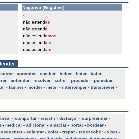
Negativo (Negativo)
-
não estend
as
não estend
a
não estend
amos
não estend
ais
não estend
am
stender
-
correr
-
aprender
-
receber
-
beber
-
feder
-
bater
-
rer
-
entender
-
resolver
-
sofrer
-
proceder
-
perceber
-
er
-
lamber
-
morder
-
meter
-
interromper
-
transcrever
-
anear
-
comportar
-
resistir
-
disfarçar
-
surpreender
-
r
-
medicar
-
adicionar
-
amaciar
-
portar
-
bordear
-
-
esquentar
-
adiantar
-
colar
-
trepar
-
redescobrir
-
visar
-
mpar
-
entrevecer
-
multipartir
-
esfolegar
-
digressionar
-