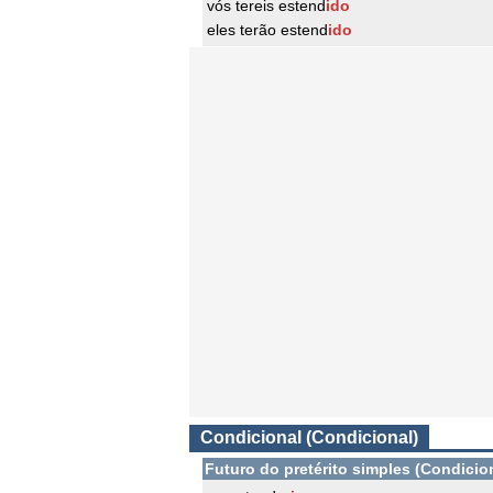
vós tereis estend
ido
eles terão estend
ido
Condicional (Condicional)
Futuro do pretérito simples (Condicio