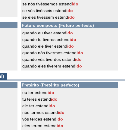
se nós tivéssemos estend
ido
se vós tivésseis estend
ido
se eles tivessem estend
ido
Futuro composto (Futuro perfecto)
quando eu tiver estend
ido
quando tu tiveres estend
ido
quando ele tiver estend
ido
quando nós tivermos estend
ido
quando vós tiverdes estend
ido
quando eles tiverem estend
ido
l)
Pretérito (Pretérito perfecto)
eu ter estend
ido
tu teres estend
ido
ele ter estend
ido
nós termos estend
ido
vós terdes estend
ido
eles terem estend
ido