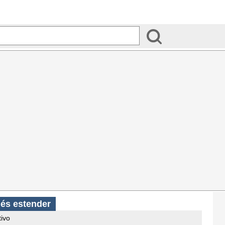
ués estender
tivo