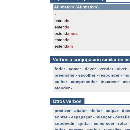
Afirmativo (Afirmativo)
-
estend
e
estend
a
estend
amos
estend
ei
estend
am
Verbos a conjugación similar de e
foder
-
comer
-
dever
-
vender
-
viver
preencher
-
escolher
-
responder
-
mor
colher
-
compreender
-
inscrever
-
mex
atender
-
Otros verbos
predizer
-
abater
-
deitar
-
culpar
-
dev
sobrar
-
espapaçar
-
relançar
-
desafia
subdividir
-
quitar
-
esmorecer
-
rolar
bufar
-
agarrar
-
evoluir
-
reavaliar
-
sa