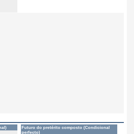
nal)
Futuro do pretérito composto (Condicional
perfecto)