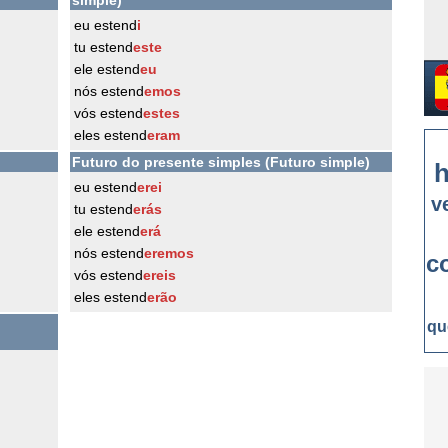
simple)
eu estend
i
tu estend
este
ele estend
eu
nós estend
emos
vós estend
estes
eles estend
eram
Futuro do presente simples (Futuro simple)
h
eu estend
erei
v
tu estend
erás
ele estend
erá
nós estend
eremos
c
vós estend
ereis
eles estend
erão
qu