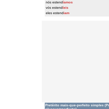
nós estend
íamos
vós estend
íeis
eles estend
iam
Pretérito mais-que-perfeito simples (Pr