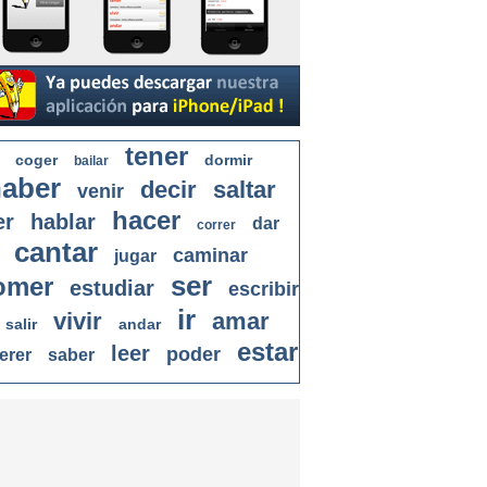
tener
coger
dormir
bailar
aber
decir
saltar
venir
hacer
er
hablar
dar
correr
cantar
caminar
jugar
ser
omer
estudiar
escribir
ir
vivir
amar
salir
andar
estar
leer
poder
erer
saber