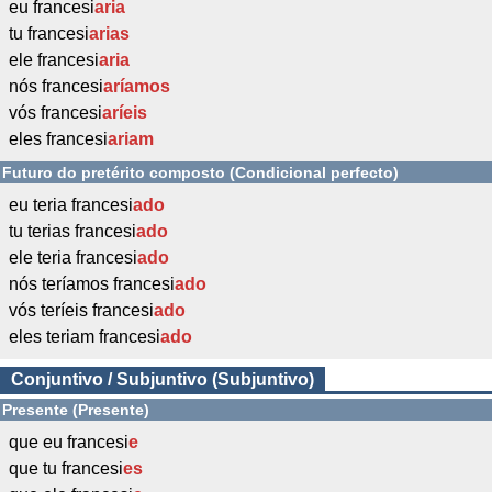
eu francesi
aria
tu francesi
arias
ele francesi
aria
nós francesi
aríamos
vós francesi
aríeis
eles francesi
ariam
Futuro do pretérito composto (Condicional perfecto)
eu teria francesi
ado
tu terias francesi
ado
ele teria francesi
ado
nós teríamos francesi
ado
vós teríeis francesi
ado
eles teriam francesi
ado
Conjuntivo / Subjuntivo (Subjuntivo)
Presente (Presente)
que eu francesi
e
que tu francesi
es