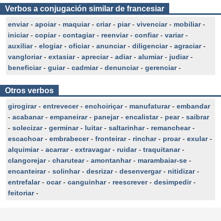
Verbos a conjugación similar de francesiar
enviar
-
apoiar
-
maquiar
-
criar
-
piar
-
vivenciar
-
mobiliar
-
iniciar
-
copiar
-
contagiar
-
reenviar
-
confiar
-
variar
-
auxiliar
-
elogiar
-
oficiar
-
anunciar
-
diligenciar
-
agraciar
-
vangloriar
-
extasiar
-
apreciar
-
adiar
-
alumiar
-
judiar
-
beneficiar
-
guiar
-
cadmiar
-
denunciar
-
gerenciar
-
Otros verbos
girogirar
-
entrevecer
-
enchoiriçar
-
manufaturar
-
embandar
-
acabanar
-
empaneirar
-
panejar
-
encalistar
-
pear
-
saibrar
-
solecizar
-
germinar
-
luitar
-
saltarinhar
-
remanchear
-
escachoar
-
embrabecer
-
fronteirar
-
rinchar
-
proar
-
exular
-
alquimiar
-
acarrar
-
extravagar
-
ruidar
-
traquitanar
-
clangorejar
-
charutear
-
amontanhar
-
marambaiar-se
-
encanteirar
-
solinhar
-
desrizar
-
desenvergar
-
nitidizar
-
entrefalar
-
ocar
-
canguinhar
-
reescrever
-
desimpedir
-
feitoriar
-