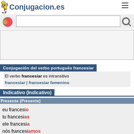
Conjugacion.es
Conjugación del verbo portugués francesiar
El verbo
francesiar
es intransitivo
francesiar
|
francesiar femenino
Indicativo (Indicativo)
Presente (Presente)
eu francesi
o
tu francesi
as
ele francesi
a
nós francesi
amos