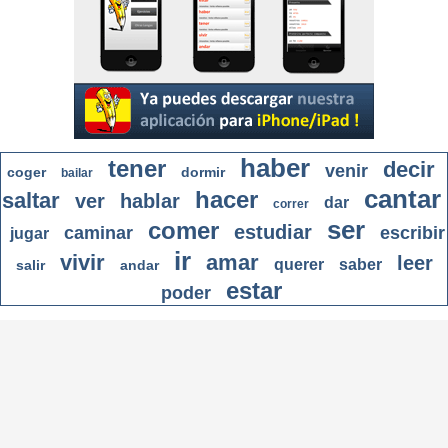
haber
tener
decir
venir
coger
dormir
bailar
cantar
hacer
saltar
ver
hablar
dar
correr
ser
comer
estudiar
caminar
escribir
jugar
ir
vivir
amar
leer
querer
saber
salir
andar
estar
poder