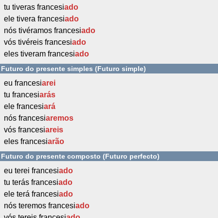
tu tiveras francesi
ado
ele tivera francesi
ado
nós tivéramos francesi
ado
vós tivéreis francesi
ado
eles tiveram francesi
ado
Futuro do presente simples (Futuro simple)
eu francesi
arei
tu francesi
arás
ele francesi
ará
nós francesi
aremos
vós francesi
areis
eles francesi
arão
Futuro do presente composto (Futuro perfecto)
eu terei francesi
ado
tu terás francesi
ado
ele terá francesi
ado
nós teremos francesi
ado
vós tereis francesi
ado