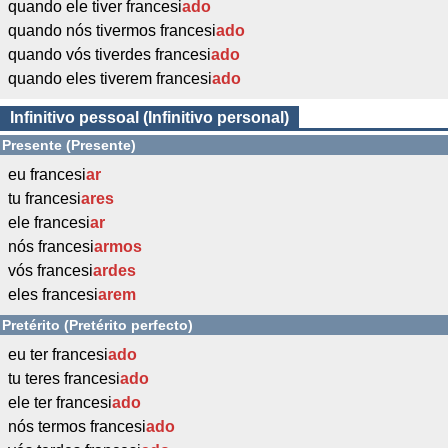
quando ele tiver francesi
ado
quando nós tivermos francesi
ado
quando vós tiverdes francesi
ado
quando eles tiverem francesi
ado
Infinitivo pessoal (Infinitivo personal)
Presente (Presente)
eu francesi
ar
tu francesi
ares
ele francesi
ar
nós francesi
armos
vós francesi
ardes
eles francesi
arem
Pretérito (Pretérito perfecto)
eu ter francesi
ado
tu teres francesi
ado
ele ter francesi
ado
nós termos francesi
ado