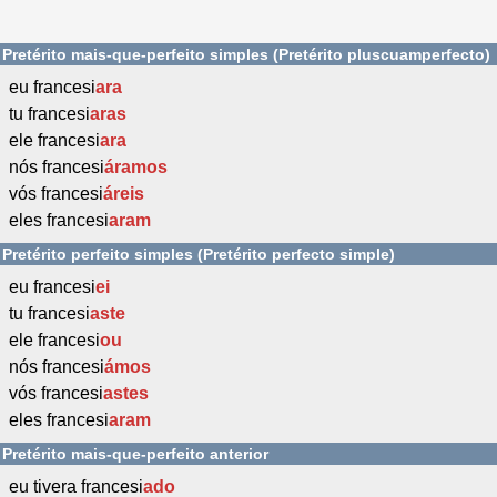
Pretérito mais-que-perfeito simples (Pretérito pluscuamperfecto)
eu francesi
ara
tu francesi
aras
ele francesi
ara
nós francesi
áramos
vós francesi
áreis
eles francesi
aram
Pretérito perfeito simples (Pretérito perfecto simple)
eu francesi
ei
tu francesi
aste
ele francesi
ou
nós francesi
ámos
vós francesi
astes
eles francesi
aram
Pretérito mais-que-perfeito anterior
eu tivera francesi
ado