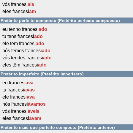
vós francesi
ais
eles francesi
am
Pretérito perfeito composto (Pretérito perfecto compuesto)
eu tenho francesi
ado
tu tens francesi
ado
ele tem francesi
ado
nós temos francesi
ado
vós tendes francesi
ado
eles têm francesi
ado
Pretérito imperfeito (Pretérito imperfecto)
eu francesi
ava
tu francesi
avas
ele francesi
ava
nós francesi
ávamos
vós francesi
áveis
eles francesi
avam
Pretérito mais-que-perfeito composto (Pretérito anterior)