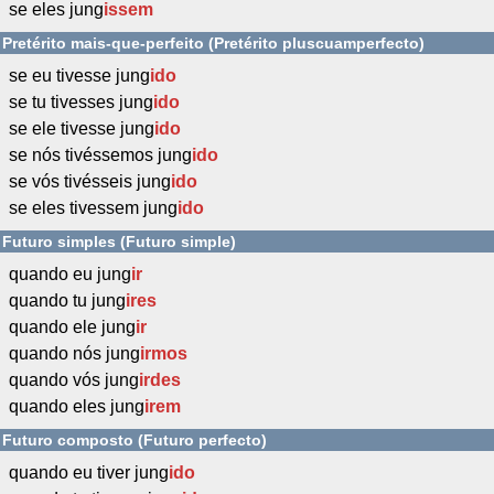
se eles jung
issem
Pretérito mais-que-perfeito (Pretérito pluscuamperfecto)
se eu tivesse jung
ido
se tu tivesses jung
ido
se ele tivesse jung
ido
se nós tivéssemos jung
ido
se vós tivésseis jung
ido
se eles tivessem jung
ido
Futuro simples (Futuro simple)
quando eu jung
ir
quando tu jung
ires
quando ele jung
ir
quando nós jung
irmos
quando vós jung
irdes
quando eles jung
irem
Futuro composto (Futuro perfecto)
quando eu tiver jung
ido