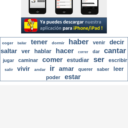
haber
tener
decir
venir
coger
dormir
bailar
cantar
hacer
saltar
ver
hablar
dar
correr
ser
comer
estudiar
caminar
escribir
jugar
ir
vivir
amar
leer
querer
saber
salir
andar
estar
poder