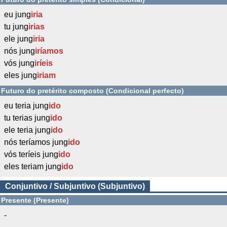
eu jung
iria
tu jung
irias
ele jung
iria
nós jung
iríamos
vós jung
iríeis
eles jung
iriam
Futuro do pretérito composto (Condicional perfecto)
eu teria jung
ido
tu terias jung
ido
ele teria jung
ido
nós teríamos jung
ido
vós teríeis jung
ido
eles teriam jung
ido
Conjuntivo / Subjuntivo (Subjuntivo)
Presente (Presente)
-