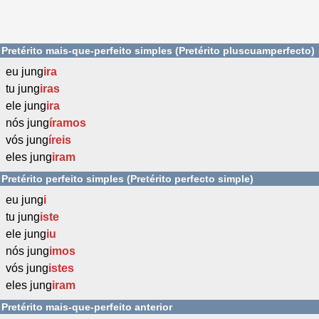
Pretérito mais-que-perfeito simples (Pretérito pluscuamperfecto)
eu jung
ira
tu jung
iras
ele jung
ira
nós jung
íramos
vós jung
íreis
eles jung
iram
Pretérito perfeito simples (Pretérito perfecto simple)
eu jung
i
tu jung
iste
ele jung
iu
nós jung
imos
vós jung
istes
eles jung
iram
Pretérito mais-que-perfeito anterior