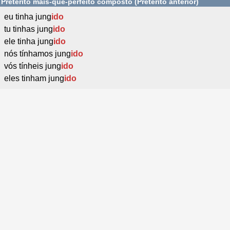
Pretérito mais-que-perfeito composto (Pretérito anterior)
eu tinha jung
ido
tu tinhas jung
ido
ele tinha jung
ido
nós tínhamos jung
ido
vós tínheis jung
ido
eles tinham jung
ido