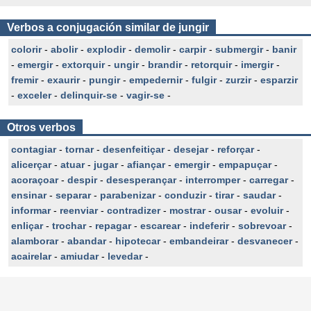
Verbos a conjugación similar de jungir
colorir
-
abolir
-
explodir
-
demolir
-
carpir
-
submergir
-
banir
-
emergir
-
extorquir
-
ungir
-
brandir
-
retorquir
-
imergir
-
fremir
-
exaurir
-
pungir
-
empedernir
-
fulgir
-
zurzir
-
esparzir
-
exceler
-
delinquir-se
-
vagir-se
-
Otros verbos
contagiar
-
tornar
-
desenfeitiçar
-
desejar
-
reforçar
-
alicerçar
-
atuar
-
jugar
-
afiançar
-
emergir
-
empapuçar
-
acoraçoar
-
despir
-
desesperançar
-
interromper
-
carregar
-
ensinar
-
separar
-
parabenizar
-
conduzir
-
tirar
-
saudar
-
informar
-
reenviar
-
contradizer
-
mostrar
-
ousar
-
evoluir
-
enliçar
-
trochar
-
repagar
-
escarear
-
indeferir
-
sobrevoar
-
alamborar
-
abandar
-
hipotecar
-
embandeirar
-
desvanecer
-
acairelar
-
amiudar
-
levedar
-