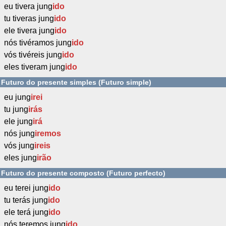
eu tivera jung
ido
tu tiveras jung
ido
ele tivera jung
ido
nós tivéramos jung
ido
vós tivéreis jung
ido
eles tiveram jung
ido
Futuro do presente simples (Futuro simple)
eu jung
irei
tu jung
irás
ele jung
irá
nós jung
iremos
vós jung
ireis
eles jung
irão
Futuro do presente composto (Futuro perfecto)
eu terei jung
ido
tu terás jung
ido
ele terá jung
ido
nós teremos jung
ido