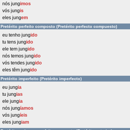
nós jung
imos
vós jung
is
eles jung
em
Pretérito perfeito composto (Pretérito perfecto compuesto)
eu tenho jung
ido
tu tens jung
ido
ele tem jung
ido
nós temos jung
ido
vós tendes jung
ido
eles têm jung
ido
Pretérito imperfeito (Pretérito imperfecto)
eu jung
ia
tu jung
ias
ele jung
ia
nós jung
íamos
vós jung
íeis
eles jung
iam