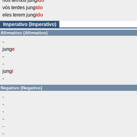
nós termos jung
ido
vós terdes jung
ido
eles terem jung
ido
Imperativo (Imperativo)
Afirmativo (Afirmativo)
-
jung
e
-
-
jung
i
-
Negativo (Negativo)
-
-
-
-
-
-