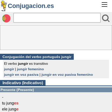
Conjugacion.es
Conjugación del verbo portugués jungir
El verbo
jungir
es transitivo
jungir
|
jungir femenino
jungir en voz pasiva
|
jungir en voz pasiva femenino
Indicativo (Indicativo)
Presente (Presente)
-
tu jung
es
ele jung
e