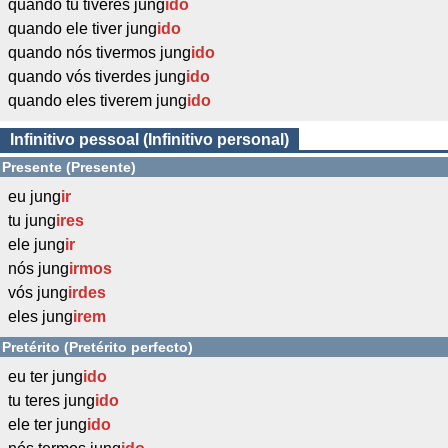
quando tu tiveres jung
ido
quando ele tiver jung
ido
quando nós tivermos jung
ido
quando vós tiverdes jung
ido
quando eles tiverem jung
ido
Infinitivo pessoal (Infinitivo personal)
Presente (Presente)
eu jung
ir
tu jung
ires
ele jung
ir
nós jung
irmos
vós jung
irdes
eles jung
irem
Pretérito (Pretérito perfecto)
eu ter jung
ido
tu teres jung
ido
ele ter jung
ido