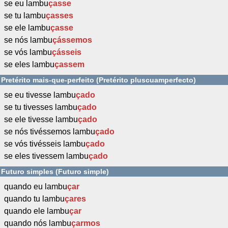
se eu lambu
çasse
se tu lambu
çasses
se ele lambu
çasse
se nós lambu
çássemos
se vós lambu
çásseis
se eles lambu
çassem
Pretérito mais-que-perfeito (Pretérito pluscuamperfecto)
se eu tivesse lambu
çado
se tu tivesses lambu
çado
se ele tivesse lambu
çado
se nós tivéssemos lambu
çado
se vós tivésseis lambu
çado
se eles tivessem lambu
çado
Futuro simples (Futuro simple)
quando eu lambu
çar
quando tu lambu
çares
quando ele lambu
çar
quando nós lambu
çarmos