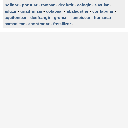
bolinar
-
pontuar
-
tampar
-
deglutir
-
acingir
-
simular
-
aduzir
-
quadrinizar
-
colapsar
-
abalaustrar
-
confabular
-
aquilombar
-
desfrangir
-
grumar
-
lambiscar
-
humanar
-
cambalear
-
aconfradar
-
fossilizar
-