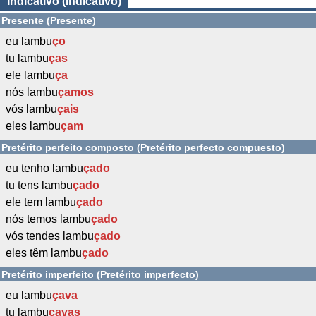
Indicativo (Indicativo)
Presente (Presente)
eu lambu
ço
tu lambu
ças
ele lambu
ça
nós lambu
çamos
vós lambu
çais
eles lambu
çam
Pretérito perfeito composto (Pretérito perfecto compuesto)
eu tenho lambu
çado
tu tens lambu
çado
ele tem lambu
çado
nós temos lambu
çado
vós tendes lambu
çado
eles têm lambu
çado
Pretérito imperfeito (Pretérito imperfecto)
eu lambu
çava
tu lambu
çavas