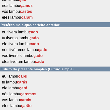
nós lambu
çámos
vós lambu
çastes
eles lambu
çaram
Pretérito mais-que-perfeito anterior
eu tivera lambu
çado
tu tiveras lambu
çado
ele tivera lambu
çado
nós tivéramos lambu
çado
vós tivéreis lambu
çado
eles tiveram lambu
çado
Futuro do presente simples (Futuro simple)
eu lambu
çarei
tu lambu
çarás
ele lambu
çará
nós lambu
çaremos
vós lambu
çareis
eles lambu
çarão