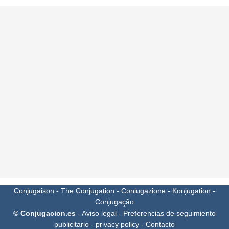
Conjugaison
-
The Conjugation
-
Coniugazione
-
Konjugation
-
Conjugação
© Conjugacion.es
-
Aviso legal
-
Preferencias de seguimiento
publicitario
-
privacy policy
-
Contacto