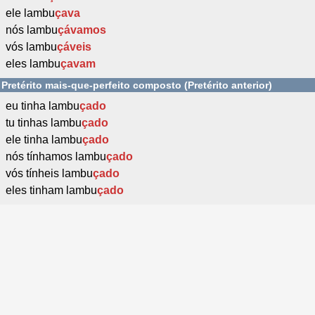
ele lambu
çava
nós lambu
çávamos
vós lambu
çáveis
eles lambu
çavam
Pretérito mais-que-perfeito composto (Pretérito anterior)
eu tinha lambu
çado
tu tinhas lambu
çado
ele tinha lambu
çado
nós tínhamos lambu
çado
vós tínheis lambu
çado
eles tinham lambu
çado