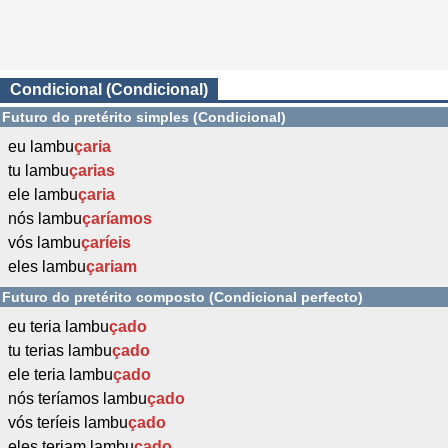
Condicional (Condicional)
Futuro do pretérito simples (Condicional)
eu lambu
çaria
tu lambu
çarias
ele lambu
çaria
nós lambu
çaríamos
vós lambu
çaríeis
eles lambu
çariam
Futuro do pretérito composto (Condicional perfecto)
eu teria lambu
çado
tu terias lambu
çado
ele teria lambu
çado
nós teríamos lambu
çado
vós teríeis lambu
çado
eles teriam lambu
çado