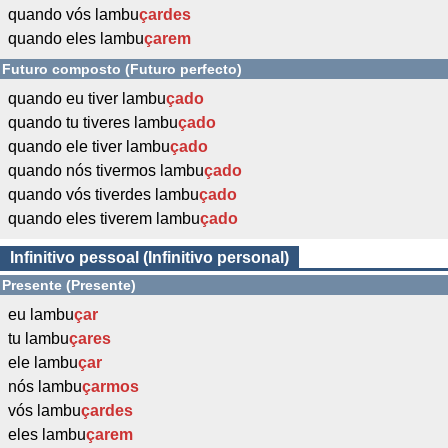
quando vós lambu
çardes
quando eles lambu
çarem
Futuro composto (Futuro perfecto)
quando eu tiver lambu
çado
quando tu tiveres lambu
çado
quando ele tiver lambu
çado
quando nós tivermos lambu
çado
quando vós tiverdes lambu
çado
quando eles tiverem lambu
çado
Infinitivo pessoal (Infinitivo personal)
Presente (Presente)
eu lambu
çar
tu lambu
çares
ele lambu
çar
nós lambu
çarmos
vós lambu
çardes
eles lambu
çarem