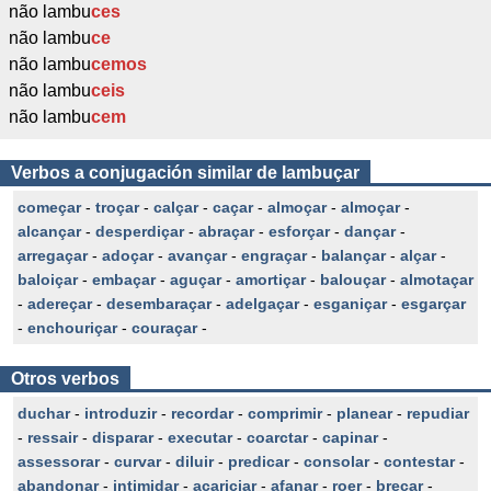
não lambu
ces
não lambu
ce
não lambu
cemos
não lambu
ceis
não lambu
cem
Verbos a conjugación similar de lambuçar
começar
-
troçar
-
calçar
-
caçar
-
almoçar
-
almoçar
-
alcançar
-
desperdiçar
-
abraçar
-
esforçar
-
dançar
-
arregaçar
-
adoçar
-
avançar
-
engraçar
-
balançar
-
alçar
-
baloiçar
-
embaçar
-
aguçar
-
amortiçar
-
balouçar
-
almotaçar
-
adereçar
-
desembaraçar
-
adelgaçar
-
esganiçar
-
esgarçar
-
enchouriçar
-
couraçar
-
Otros verbos
duchar
-
introduzir
-
recordar
-
comprimir
-
planear
-
repudiar
-
ressair
-
disparar
-
executar
-
coarctar
-
capinar
-
assessorar
-
curvar
-
diluir
-
predicar
-
consolar
-
contestar
-
abandonar
-
intimidar
-
acariciar
-
afanar
-
roer
-
brecar
-