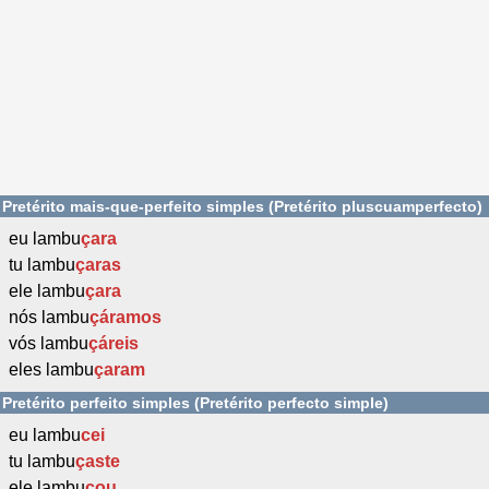
Pretérito mais-que-perfeito simples (Pretérito pluscuamperfecto)
eu lambu
çara
tu lambu
çaras
ele lambu
çara
nós lambu
çáramos
vós lambu
çáreis
eles lambu
çaram
Pretérito perfeito simples (Pretérito perfecto simple)
eu lambu
cei
tu lambu
çaste
ele lambu
çou