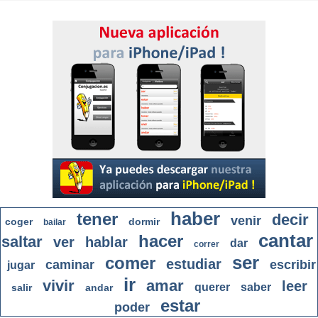
haber
tener
decir
venir
coger
dormir
bailar
cantar
hacer
saltar
ver
hablar
dar
correr
ser
comer
estudiar
caminar
escribir
jugar
ir
vivir
amar
leer
querer
saber
salir
andar
estar
poder