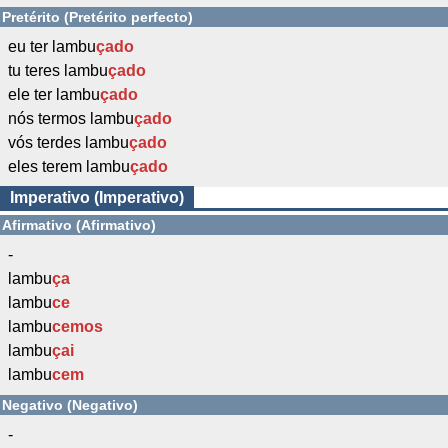
Pretérito (Pretérito perfecto)
eu ter lambu
çado
tu teres lambu
çado
ele ter lambu
çado
nós termos lambu
çado
vós terdes lambu
çado
eles terem lambu
çado
Imperativo (Imperativo)
Afirmativo (Afirmativo)
-
lambu
ça
lambu
ce
lambu
cemos
lambu
çai
lambu
cem
Negativo (Negativo)
-