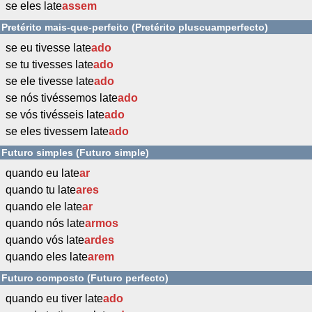
se eles late
assem
Pretérito mais-que-perfeito (Pretérito pluscuamperfecto)
se eu tivesse late
ado
se tu tivesses late
ado
se ele tivesse late
ado
se nós tivéssemos late
ado
se vós tivésseis late
ado
se eles tivessem late
ado
Futuro simples (Futuro simple)
quando eu late
ar
quando tu late
ares
quando ele late
ar
quando nós late
armos
quando vós late
ardes
quando eles late
arem
Futuro composto (Futuro perfecto)
quando eu tiver late
ado