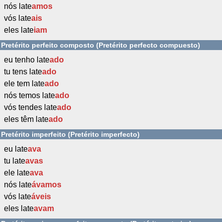
nós late
amos
vós late
ais
eles late
iam
Pretérito perfeito composto (Pretérito perfecto compuesto)
eu tenho late
ado
tu tens late
ado
ele tem late
ado
nós temos late
ado
vós tendes late
ado
eles têm late
ado
Pretérito imperfeito (Pretérito imperfecto)
eu late
ava
tu late
avas
ele late
ava
nós late
ávamos
vós late
áveis
eles late
avam