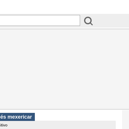
ués mexericar
itivo