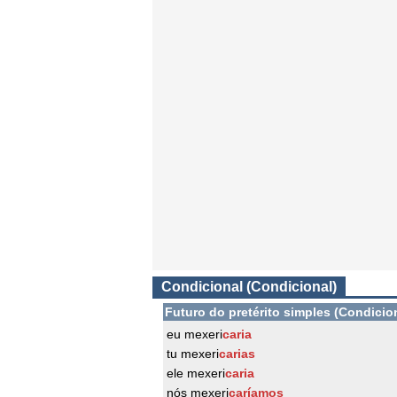
Condicional (Condicional)
Futuro do pretérito simples (Condicio
eu mexeri
caria
tu mexeri
carias
ele mexeri
caria
nós mexeri
caríamos