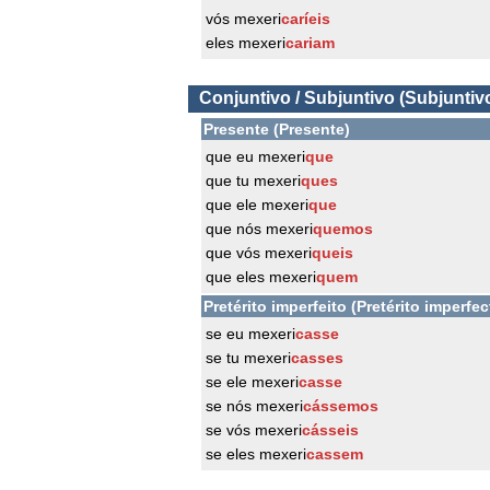
vós mexeri
caríeis
eles mexeri
cariam
Conjuntivo / Subjuntivo (Subjuntiv
Presente (Presente)
que eu mexeri
que
que tu mexeri
ques
que ele mexeri
que
que nós mexeri
quemos
que vós mexeri
queis
que eles mexeri
quem
Pretérito imperfeito (Pretérito imperfec
se eu mexeri
casse
se tu mexeri
casses
se ele mexeri
casse
se nós mexeri
cássemos
se vós mexeri
cásseis
se eles mexeri
cassem