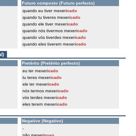
Futuro composto (Futuro perfecto)
quando eu tiver mexeri
cado
quando tu tiveres mexeri
cado
quando ele tiver mexeri
cado
quando nós tivermos mexeri
cado
quando vós tiverdes mexeri
cado
quando eles tiverem mexeri
cado
l)
Pretérito (Pretérito perfecto)
eu ter mexeri
cado
tu teres mexeri
cado
ele ter mexeri
cado
nós termos mexeri
cado
vós terdes mexeri
cado
eles terem mexeri
cado
Negativo (Negativo)
-
não mexeri
ques