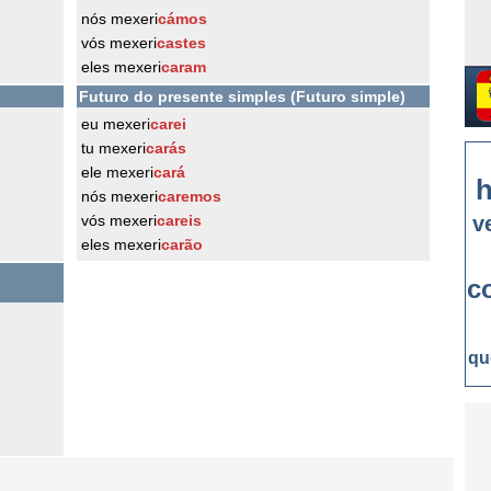
nós mexeri
cámos
vós mexeri
castes
eles mexeri
caram
Futuro do presente simples (Futuro simple)
eu mexeri
carei
tu mexeri
carás
ele mexeri
cará
h
nós mexeri
caremos
vós mexeri
careis
v
eles mexeri
carão
c
qu