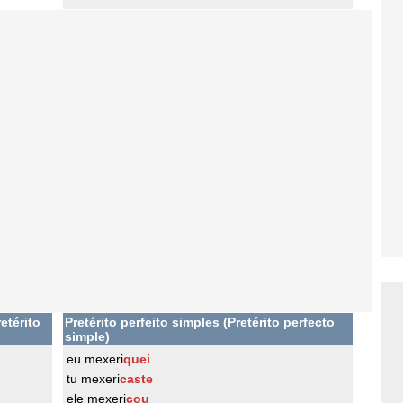
etérito
Pretérito perfeito simples (Pretérito perfecto
simple)
eu mexeri
quei
tu mexeri
caste
ele mexeri
cou