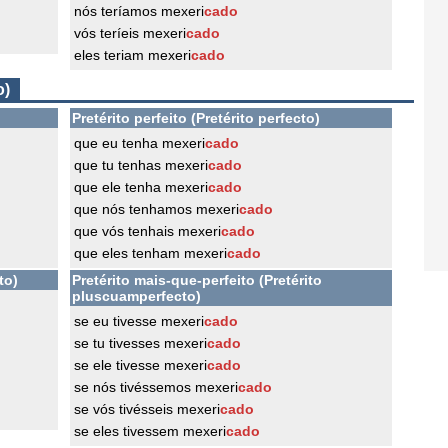
nós teríamos mexeri
cado
vós teríeis mexeri
cado
eles teriam mexeri
cado
o)
Pretérito perfeito (Pretérito perfecto)
que eu tenha mexeri
cado
que tu tenhas mexeri
cado
que ele tenha mexeri
cado
que nós tenhamos mexeri
cado
que vós tenhais mexeri
cado
que eles tenham mexeri
cado
to)
Pretérito mais-que-perfeito (Pretérito
pluscuamperfecto)
se eu tivesse mexeri
cado
se tu tivesses mexeri
cado
se ele tivesse mexeri
cado
se nós tivéssemos mexeri
cado
se vós tivésseis mexeri
cado
se eles tivessem mexeri
cado