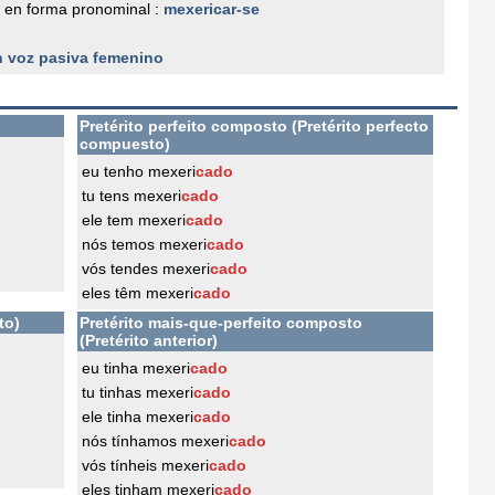
 en forma pronominal :
mexericar-se
n voz pasiva femenino
Pretérito perfeito composto (Pretérito perfecto
compuesto)
eu tenho mexeri
cado
tu tens mexeri
cado
ele tem mexeri
cado
nós temos mexeri
cado
vós tendes mexeri
cado
eles têm mexeri
cado
to)
Pretérito mais-que-perfeito composto
(Pretérito anterior)
eu tinha mexeri
cado
tu tinhas mexeri
cado
ele tinha mexeri
cado
nós tínhamos mexeri
cado
vós tínheis mexeri
cado
eles tinham mexeri
cado