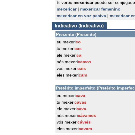
El verbo
mexericar
puede ser conjugado
mexericar
|
mexericar femenino
mexericar en voz pasiva
|
mexericar e
Indicativo (Indicativo)
Presente (Presente)
eu mexeri
co
tu mexeri
cas
ele mexeri
ca
nós mexeri
camos
vós mexeri
cais
eles mexeri
cam
Pretérito imperfeito (Pretérito imperfec
eu mexeri
cava
tu mexeri
cavas
ele mexeri
cava
nós mexeri
cávamos
vós mexeri
cáveis
eles mexeri
cavam