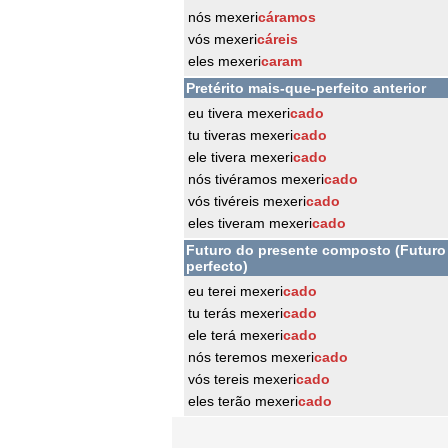
nós mexeri
cáramos
vós mexeri
cáreis
eles mexeri
caram
Pretérito mais-que-perfeito anterior
eu tivera mexeri
cado
tu tiveras mexeri
cado
ele tivera mexeri
cado
nós tivéramos mexeri
cado
vós tivéreis mexeri
cado
eles tiveram mexeri
cado
Futuro do presente composto (Futuro
perfecto)
eu terei mexeri
cado
tu terás mexeri
cado
ele terá mexeri
cado
nós teremos mexeri
cado
vós tereis mexeri
cado
eles terão mexeri
cado