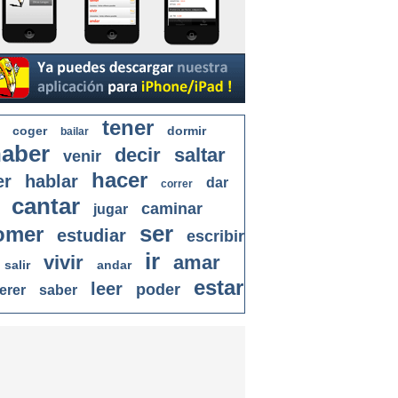
tener
coger
dormir
bailar
aber
decir
saltar
venir
hacer
er
hablar
dar
correr
cantar
caminar
jugar
ser
omer
estudiar
escribir
ir
vivir
amar
salir
andar
estar
leer
poder
erer
saber