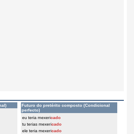
nal)
Futuro do pretérito composto (Condicional
perfecto)
eu teria mexeri
cado
tu terias mexeri
cado
ele teria mexeri
cado