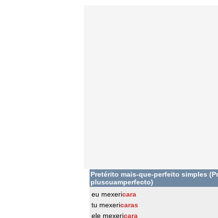
Pretérito mais-que-perfeito simples (Pr
pluscuamperfecto)
eu mexeri
cara
tu mexeri
caras
ele mexeri
cara