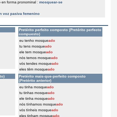
 en forma pronominal :
mosquear-se
n voz pasiva femenino
Pretérito perfeito composto (Pretérito perfecto
compuesto)
eu tenho mosque
ado
tu tens mosque
ado
ele tem mosque
ado
nós temos mosque
ado
vós tendes mosque
ado
eles têm mosque
ado
to)
Pretérito mais-que-perfeito composto
(Pretérito anterior)
eu tinha mosque
ado
tu tinhas mosque
ado
ele tinha mosque
ado
nós tínhamos mosque
ado
vós tínheis mosque
ado
eles tinham mosque
ado