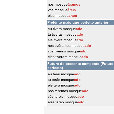
nós mosque
áramos
vós mosque
áreis
eles mosque
aram
Pretérito mais-que-perfeito anterior
eu tivera mosque
ado
tu tiveras mosque
ado
ele tivera mosque
ado
nós tivéramos mosque
ado
vós tivéreis mosque
ado
eles tiveram mosque
ado
Futuro do presente composto (Futuro
perfecto)
eu terei mosque
ado
tu terás mosque
ado
ele terá mosque
ado
nós teremos mosque
ado
vós tereis mosque
ado
eles terão mosque
ado