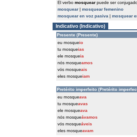
El verbo
mosquear
puede ser conjugado
mosquear
|
mosquear femenino
mosquear en voz pasiva
|
mosquear e
Indicativo (Indicativo)
Presente (Presente)
eu mosque
io
tu mosque
ias
ele mosque
ia
nós mosque
amos
vós mosque
ais
eles mosque
iam
Pretérito imperfeito (Pretérito imperfec
eu mosque
ava
tu mosque
avas
ele mosque
ava
nós mosque
ávamos
vós mosque
áveis
eles mosque
avam