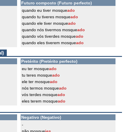
Futuro composto (Futuro perfecto)
quando eu tiver mosque
ado
quando tu tiveres mosque
ado
quando ele tiver mosque
ado
quando nós tivermos mosque
ado
quando vós tiverdes mosque
ado
quando eles tiverem mosque
ado
l)
Pretérito (Pretérito perfecto)
eu ter mosque
ado
tu teres mosque
ado
ele ter mosque
ado
nós termos mosque
ado
vós terdes mosque
ado
eles terem mosque
ado
Negativo (Negativo)
-
não mosque
ies