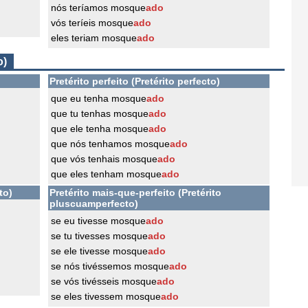
nós teríamos mosque
ado
vós teríeis mosque
ado
eles teriam mosque
ado
o)
Pretérito perfeito (Pretérito perfecto)
que eu tenha mosque
ado
que tu tenhas mosque
ado
que ele tenha mosque
ado
que nós tenhamos mosque
ado
que vós tenhais mosque
ado
que eles tenham mosque
ado
to)
Pretérito mais-que-perfeito (Pretérito
pluscuamperfecto)
se eu tivesse mosque
ado
se tu tivesses mosque
ado
se ele tivesse mosque
ado
se nós tivéssemos mosque
ado
se vós tivésseis mosque
ado
se eles tivessem mosque
ado