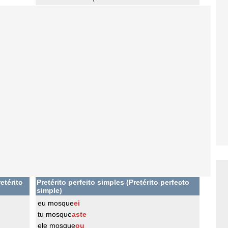
etérito
Pretérito perfeito simples (Pretérito perfecto
simple)
eu mosque
ei
tu mosque
aste
ele mosque
ou