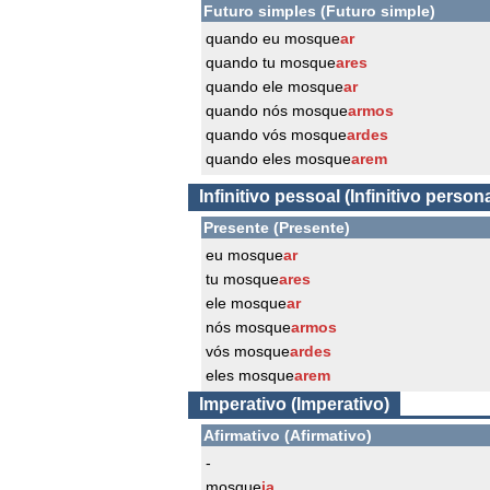
Futuro simples (Futuro simple)
quando eu mosque
ar
quando tu mosque
ares
quando ele mosque
ar
quando nós mosque
armos
quando vós mosque
ardes
quando eles mosque
arem
Infinitivo pessoal (Infinitivo persona
Presente (Presente)
eu mosque
ar
tu mosque
ares
ele mosque
ar
nós mosque
armos
vós mosque
ardes
eles mosque
arem
Imperativo (Imperativo)
Afirmativo (Afirmativo)
-
mosque
ia