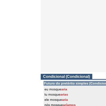
Condicional (Condicional)
Futuro do pretérito simples (Condicio
eu mosque
aria
tu mosque
arias
ele mosque
aria
nós mosque
aríamos