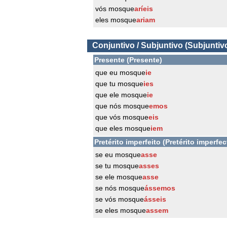
vós mosque
aríeis
eles mosque
ariam
Conjuntivo / Subjuntivo (Subjuntiv
Presente (Presente)
que eu mosque
ie
que tu mosque
ies
que ele mosque
ie
que nós mosque
emos
que vós mosque
eis
que eles mosque
iem
Pretérito imperfeito (Pretérito imperfec
se eu mosque
asse
se tu mosque
asses
se ele mosque
asse
se nós mosque
ássemos
se vós mosque
ásseis
se eles mosque
assem