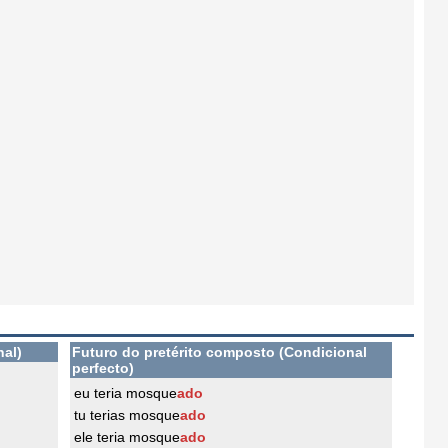
nal)
Futuro do pretérito composto (Condicional
perfecto)
eu teria mosque
ado
tu terias mosque
ado
ele teria mosque
ado