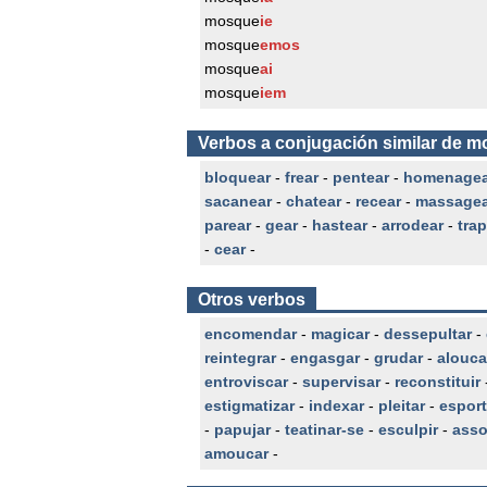
mosque
ie
mosque
emos
mosque
ai
mosque
iem
Verbos a conjugación similar de 
bloquear
-
frear
-
pentear
-
homenagea
sacanear
-
chatear
-
recear
-
massagea
parear
-
gear
-
hastear
-
arrodear
-
tra
-
cear
-
Otros verbos
encomendar
-
magicar
-
dessepultar
-
reintegrar
-
engasgar
-
grudar
-
alouca
entroviscar
-
supervisar
-
reconstituir
estigmatizar
-
indexar
-
pleitar
-
esport
-
papujar
-
teatinar-se
-
esculpir
-
asso
amoucar
-