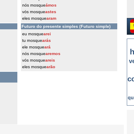
nós mosque
ámos
vós mosque
astes
eles mosque
aram
Futuro do presente simples (Futuro simple)
eu mosque
arei
tu mosque
arás
ele mosque
ará
h
nós mosque
aremos
vós mosque
areis
v
eles mosque
arão
c
qu