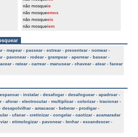
não mosque
ie
não mosque
emos
não mosque
eis
não mosque
iem
mosquear
r
-
mapear
-
passear
-
estrear
-
presentear
-
nomear
-
r
-
pavonear
-
rodear
-
grampear
-
aperrear
-
basear
-
pacear
-
ratear
-
carrear
-
manusear
-
chavear
-
atear
-
facear
espancar
-
instalar
-
desafogar
-
desafoguear
-
apadroar
-
r
-
aforar
-
electrocutar
-
multiplicar
-
colorizar
-
tracionar
-
-
desapolvilhar
-
amacacar
-
beberar
-
prodigar
-
ular
-
ufanar
-
cretinizar
-
congelar
-
caotizar
-
acamaradar
viar
-
etimologizar
-
pavonear
-
lenhar
-
escandescer
-