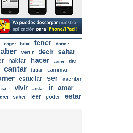
tener
coger
dormir
bailar
aber
decir
saltar
venir
hacer
er
hablar
dar
correr
cantar
caminar
jugar
ser
omer
estudiar
escribir
ir
vivir
amar
salir
andar
estar
leer
poder
erer
saber