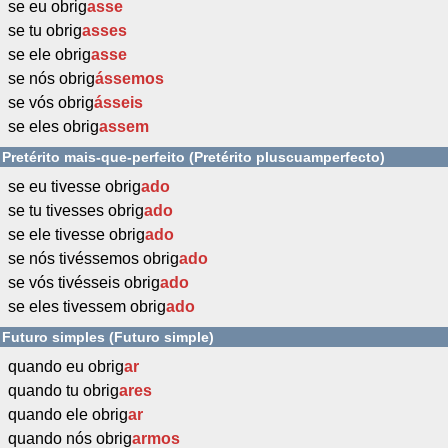
se eu obrig
asse
se tu obrig
asses
se ele obrig
asse
se nós obrig
ássemos
se vós obrig
ásseis
se eles obrig
assem
Pretérito mais-que-perfeito (Pretérito pluscuamperfecto)
se eu tivesse obrig
ado
se tu tivesses obrig
ado
se ele tivesse obrig
ado
se nós tivéssemos obrig
ado
se vós tivésseis obrig
ado
se eles tivessem obrig
ado
Futuro simples (Futuro simple)
quando eu obrig
ar
quando tu obrig
ares
quando ele obrig
ar
quando nós obrig
armos