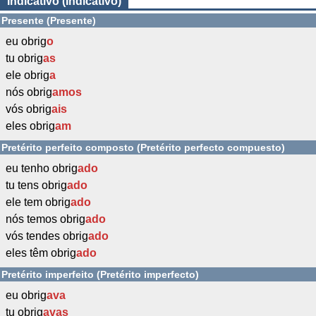
Indicativo (Indicativo)
Presente (Presente)
eu obrig
o
tu obrig
as
ele obrig
a
nós obrig
amos
vós obrig
ais
eles obrig
am
Pretérito perfeito composto (Pretérito perfecto compuesto)
eu tenho obrig
ado
tu tens obrig
ado
ele tem obrig
ado
nós temos obrig
ado
vós tendes obrig
ado
eles têm obrig
ado
Pretérito imperfeito (Pretérito imperfecto)
eu obrig
ava
tu obrig
avas