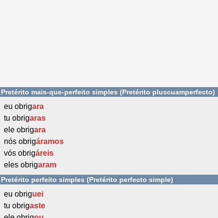
Pretérito mais-que-perfeito simples (Pretérito pluscuamperfecto)
eu obrig
ara
tu obrig
aras
ele obrig
ara
nós obrig
áramos
vós obrig
áreis
eles obrig
aram
Pretérito perfeito simples (Pretérito perfecto simple)
eu obrig
uei
tu obrig
aste
ele obrig
ou