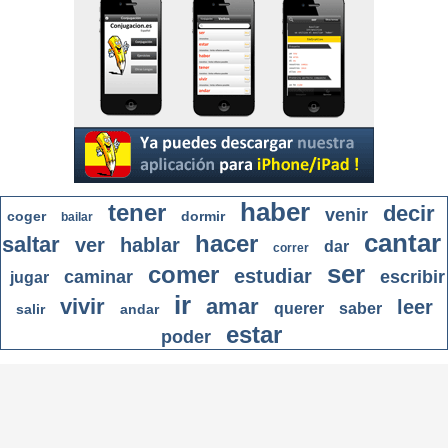
haber
tener
decir
venir
coger
dormir
bailar
cantar
hacer
saltar
ver
hablar
dar
correr
ser
comer
estudiar
caminar
escribir
jugar
ir
vivir
amar
leer
querer
saber
salir
andar
estar
poder