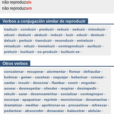
não reproduz
ais
não reproduz
am
Verbos a conjugación similar de reproduzir
traduzir
-
conduzir
-
produzir
-
reduzir
-
seduzir
-
introduzir
-
aduzir
-
deduzir
-
abduzir
-
induzir
-
luzir
-
eduzir
-
desluzir
-
deluzir
-
perluzir
-
transluzir
-
reconduzir
-
entreluzir
-
retraduzir
-
reluzir
-
tremeluzir
-
contraproduzir
-
auriluzir
-
preluzir
-
luciluzir
-
co-produzir
-
luziluzir-se
-
Otros verbos
concatenar
-
recuperar
-
atormentar
-
florear
-
defraudar
-
bobinar
-
gemer
-
cacetear
-
vaquejar
-
bebericar
-
coicear
-
cardar
-
incutir
-
desonrar
-
flambar
-
coerir
-
engodar
-
assear
-
desrespeitar
-
ofender
-
respirar
-
desimpedir
-
rebulir
-
sarar
-
desencaminhar
-
socializar
-
contrapropor
-
escorçar
-
apaparicar
-
reprimir
-
monotonizar
-
desamanhar
-
dramatizar
-
meditar
-
apoltronar-se
-
procastinar
-
refrescar
-
pedantear
-
absconder
-
desacatar
-
balaustrar
-
aleluiar
-