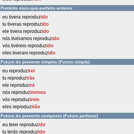
Pretérito mais-que-perfeito anterior
eu tivera reproduz
ido
tu tiveras reproduz
ido
ele tivera reproduz
ido
nós tivéramos reproduz
ido
vós tivéreis reproduz
ido
eles tiveram reproduz
ido
Futuro do presente simples (Futuro simple)
eu reproduz
irei
tu reproduz
irás
ele reproduz
irá
nós reproduz
iremos
vós reproduz
ireis
eles reproduz
irão
Futuro do presente composto (Futuro perfecto)
eu terei reproduz
ido
tu terás reproduz
ido