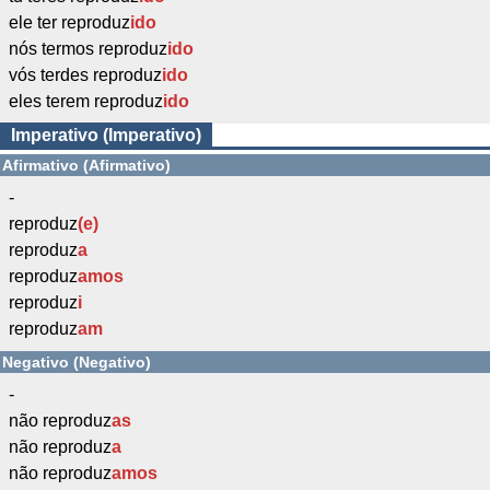
ele ter reproduz
ido
nós termos reproduz
ido
vós terdes reproduz
ido
eles terem reproduz
ido
Imperativo (Imperativo)
Afirmativo (Afirmativo)
-
reproduz
(e)
reproduz
a
reproduz
amos
reproduz
i
reproduz
am
Negativo (Negativo)
-
não reproduz
as
não reproduz
a
não reproduz
amos