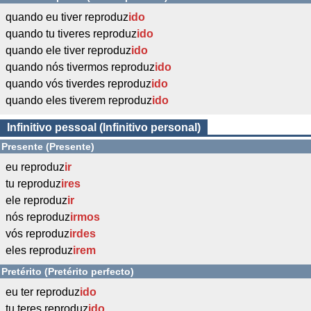
quando eu tiver reproduz
ido
quando tu tiveres reproduz
ido
quando ele tiver reproduz
ido
quando nós tivermos reproduz
ido
quando vós tiverdes reproduz
ido
quando eles tiverem reproduz
ido
Infinitivo pessoal (Infinitivo personal)
Presente (Presente)
eu reproduz
ir
tu reproduz
ires
ele reproduz
ir
nós reproduz
irmos
vós reproduz
irdes
eles reproduz
irem
Pretérito (Pretérito perfecto)
eu ter reproduz
ido
tu teres reproduz
ido