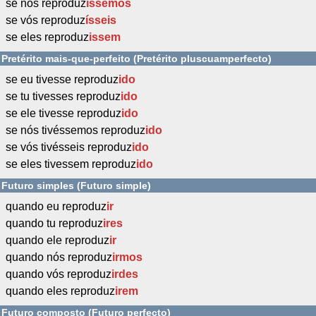
se nós reproduz
íssemos
se vós reproduz
ísseis
se eles reproduz
issem
Pretérito mais-que-perfeito (Pretérito pluscuamperfecto)
se eu tivesse reproduz
ido
se tu tivesses reproduz
ido
se ele tivesse reproduz
ido
se nós tivéssemos reproduz
ido
se vós tivésseis reproduz
ido
se eles tivessem reproduz
ido
Futuro simples (Futuro simple)
quando eu reproduz
ir
quando tu reproduz
ires
quando ele reproduz
ir
quando nós reproduz
irmos
quando vós reproduz
irdes
quando eles reproduz
irem
Futuro composto (Futuro perfecto)