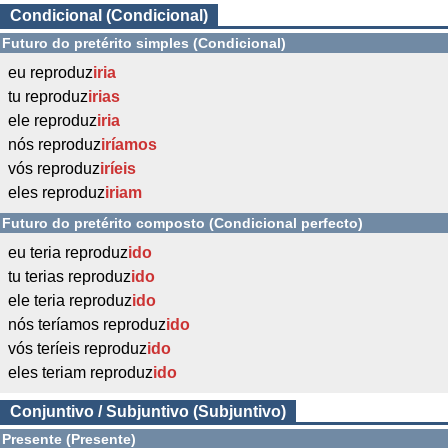
Condicional (Condicional)
Futuro do pretérito simples (Condicional)
eu reproduz
iria
tu reproduz
irias
ele reproduz
iria
nós reproduz
iríamos
vós reproduz
iríeis
eles reproduz
iriam
Futuro do pretérito composto (Condicional perfecto)
eu teria reproduz
ido
tu terias reproduz
ido
ele teria reproduz
ido
nós teríamos reproduz
ido
vós teríeis reproduz
ido
eles teriam reproduz
ido
Conjuntivo / Subjuntivo (Subjuntivo)
Presente (Presente)