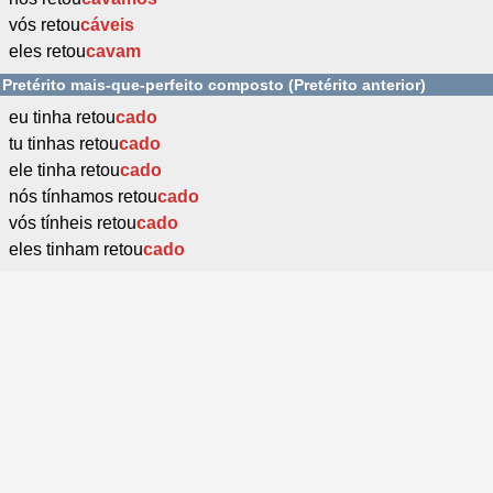
vós retou
cáveis
eles retou
cavam
Pretérito mais-que-perfeito composto (Pretérito anterior)
eu tinha retou
cado
tu tinhas retou
cado
ele tinha retou
cado
nós tínhamos retou
cado
vós tínheis retou
cado
eles tinham retou
cado