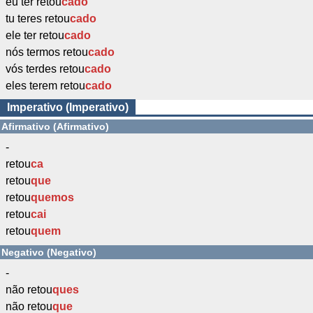
eu ter retou
cado
tu teres retou
cado
ele ter retou
cado
nós termos retou
cado
vós terdes retou
cado
eles terem retou
cado
Imperativo (Imperativo)
Afirmativo (Afirmativo)
-
retou
ca
retou
que
retou
quemos
retou
cai
retou
quem
Negativo (Negativo)
-
não retou
ques
não retou
que