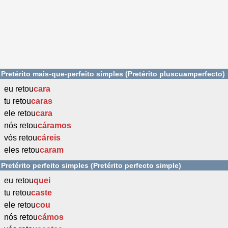
Pretérito mais-que-perfeito simples (Pretérito pluscuamperfecto)
eu retou
cara
tu retou
caras
ele retou
cara
nós retou
cáramos
vós retou
cáreis
eles retou
caram
Pretérito perfeito simples (Pretérito perfecto simple)
eu retou
quei
tu retou
caste
ele retou
cou
nós retou
cámos