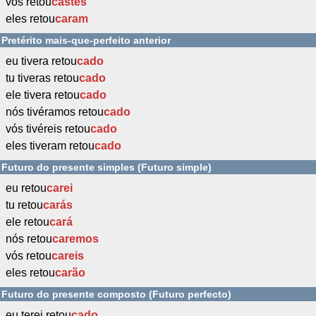
vós retou
castes
eles retou
caram
Pretérito mais-que-perfeito anterior
eu tivera retou
cado
tu tiveras retou
cado
ele tivera retou
cado
nós tivéramos retou
cado
vós tivéreis retou
cado
eles tiveram retou
cado
Futuro do presente simples (Futuro simple)
eu retou
carei
tu retou
carás
ele retou
cará
nós retou
caremos
vós retou
careis
eles retou
carão
Futuro do presente composto (Futuro perfecto)
eu terei retou
cado