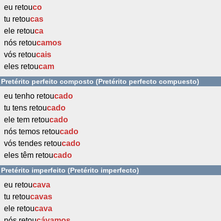
eu retou
co
tu retou
cas
ele retou
ca
nós retou
camos
vós retou
cais
eles retou
cam
Pretérito perfeito composto (Pretérito perfecto compuesto)
eu tenho retou
cado
tu tens retou
cado
ele tem retou
cado
nós temos retou
cado
vós tendes retou
cado
eles têm retou
cado
Pretérito imperfeito (Pretérito imperfecto)
eu retou
cava
tu retou
cavas
ele retou
cava
nós retou
cávamos