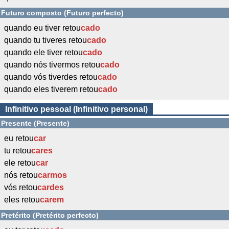
Futuro composto (Futuro perfecto)
quando eu tiver retou
cado
quando tu tiveres retou
cado
quando ele tiver retou
cado
quando nós tivermos retou
cado
quando vós tiverdes retou
cado
quando eles tiverem retou
cado
Infinitivo pessoal (Infinitivo personal)
Presente (Presente)
eu retou
car
tu retou
cares
ele retou
car
nós retou
carmos
vós retou
cardes
eles retou
carem
Pretérito (Pretérito perfecto)