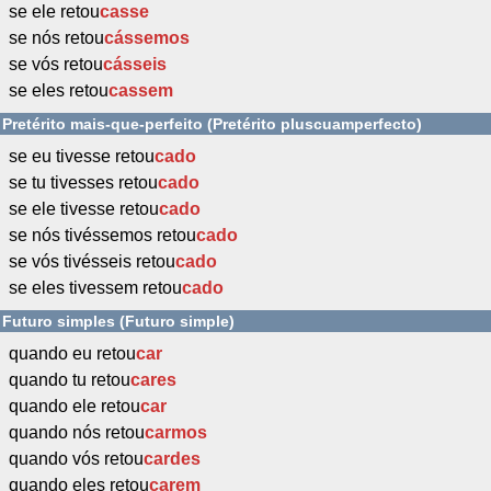
se ele retou
casse
se nós retou
cássemos
se vós retou
cásseis
se eles retou
cassem
Pretérito mais-que-perfeito (Pretérito pluscuamperfecto)
se eu tivesse retou
cado
se tu tivesses retou
cado
se ele tivesse retou
cado
se nós tivéssemos retou
cado
se vós tivésseis retou
cado
se eles tivessem retou
cado
Futuro simples (Futuro simple)
quando eu retou
car
quando tu retou
cares
quando ele retou
car
quando nós retou
carmos
quando vós retou
cardes
quando eles retou
carem