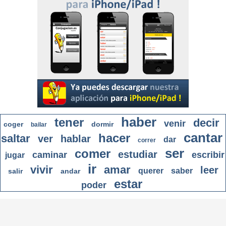
haber
tener
decir
venir
coger
dormir
bailar
cantar
hacer
saltar
ver
hablar
dar
correr
ser
comer
estudiar
caminar
escribir
jugar
ir
vivir
amar
leer
querer
saber
salir
andar
estar
poder