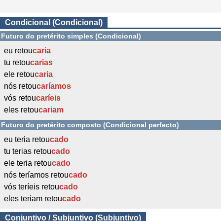
Condicional (Condicional)
Futuro do pretérito simples (Condicional)
eu retou
caria
tu retou
carias
ele retou
caria
nós retou
caríamos
vós retou
caríeis
eles retou
cariam
Futuro do pretérito composto (Condicional perfecto)
eu teria retou
cado
tu terias retou
cado
ele teria retou
cado
nós teríamos retou
cado
vós teríeis retou
cado
eles teriam retou
cado
Conjuntivo / Subjuntivo (Subjuntivo)