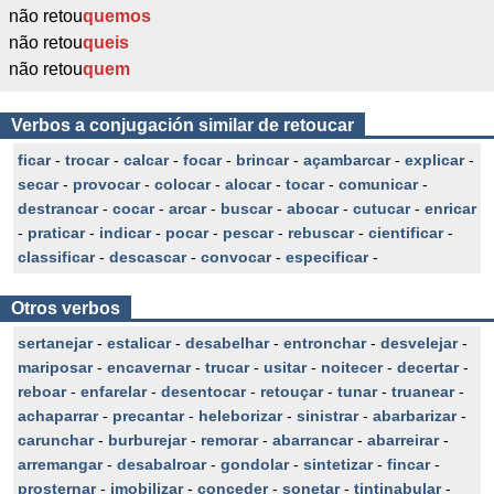
não retou
quemos
não retou
queis
não retou
quem
Verbos a conjugación similar de retoucar
ficar
-
trocar
-
calcar
-
focar
-
brincar
-
açambarcar
-
explicar
-
secar
-
provocar
-
colocar
-
alocar
-
tocar
-
comunicar
-
destrancar
-
cocar
-
arcar
-
buscar
-
abocar
-
cutucar
-
enricar
-
praticar
-
indicar
-
pocar
-
pescar
-
rebuscar
-
cientificar
-
classificar
-
descascar
-
convocar
-
especificar
-
Otros verbos
sertanejar
-
estalicar
-
desabelhar
-
entronchar
-
desvelejar
-
mariposar
-
encavernar
-
trucar
-
usitar
-
noitecer
-
decertar
-
reboar
-
enfarelar
-
desentocar
-
retouçar
-
tunar
-
truanear
-
achaparrar
-
precantar
-
heleborizar
-
sinistrar
-
abarbarizar
-
carunchar
-
burburejar
-
remorar
-
abarrancar
-
abarreirar
-
arremangar
-
desabalroar
-
gondolar
-
sintetizar
-
fincar
-
prosternar
-
imobilizar
-
conceder
-
sonetar
-
tintinabular
-