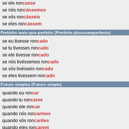
se ele ron
casse
se nós ron
cássemos
se vós ron
cásseis
se eles ron
cassem
Pretérito mais-que-perfeito (Pretérito pluscuamperfecto)
se eu tivesse ron
cado
se tu tivesses ron
cado
se ele tivesse ron
cado
se nós tivéssemos ron
cado
se vós tivésseis ron
cado
se eles tivessem ron
cado
Futuro simples (Futuro simple)
quando eu ron
car
quando tu ron
cares
quando ele ron
car
quando nós ron
carmos
quando vós ron
cardes
quando eles ron
carem