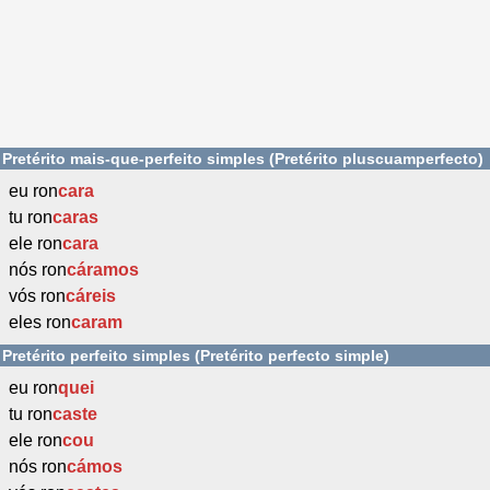
Pretérito mais-que-perfeito simples (Pretérito pluscuamperfecto)
eu ron
cara
tu ron
caras
ele ron
cara
nós ron
cáramos
vós ron
cáreis
eles ron
caram
Pretérito perfeito simples (Pretérito perfecto simple)
eu ron
quei
tu ron
caste
ele ron
cou
nós ron
cámos