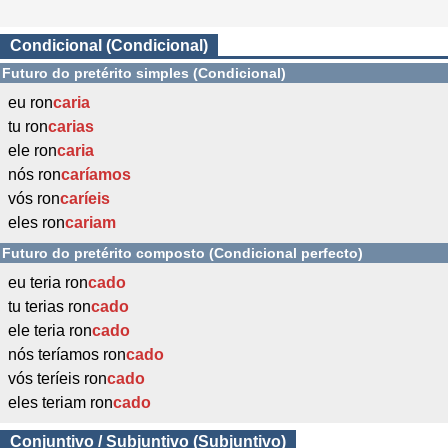
Condicional (Condicional)
Futuro do pretérito simples (Condicional)
eu ron
caria
tu ron
carias
ele ron
caria
nós ron
caríamos
vós ron
caríeis
eles ron
cariam
Futuro do pretérito composto (Condicional perfecto)
eu teria ron
cado
tu terias ron
cado
ele teria ron
cado
nós teríamos ron
cado
vós teríeis ron
cado
eles teriam ron
cado
Conjuntivo / Subjuntivo (Subjuntivo)