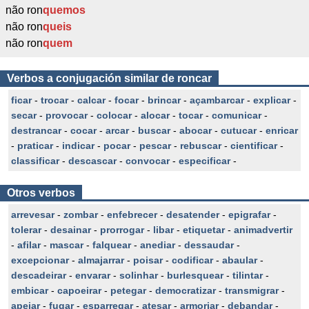
não ron
quemos
não ron
queis
não ron
quem
Verbos a conjugación similar de roncar
ficar
-
trocar
-
calcar
-
focar
-
brincar
-
açambarcar
-
explicar
-
secar
-
provocar
-
colocar
-
alocar
-
tocar
-
comunicar
-
destrancar
-
cocar
-
arcar
-
buscar
-
abocar
-
cutucar
-
enricar
-
praticar
-
indicar
-
pocar
-
pescar
-
rebuscar
-
cientificar
-
classificar
-
descascar
-
convocar
-
especificar
-
Otros verbos
arrevesar
-
zombar
-
enfebrecer
-
desatender
-
epigrafar
-
tolerar
-
desainar
-
prorrogar
-
libar
-
etiquetar
-
animadvertir
-
afilar
-
mascar
-
falquear
-
anediar
-
dessaudar
-
excepcionar
-
almajarrar
-
poisar
-
codificar
-
abaular
-
descadeirar
-
envarar
-
solinhar
-
burlesquear
-
tilintar
-
embicar
-
capoeirar
-
petegar
-
democratizar
-
transmigrar
-
apejar
-
fugar
-
esparregar
-
atesar
-
armoriar
-
debandar
-