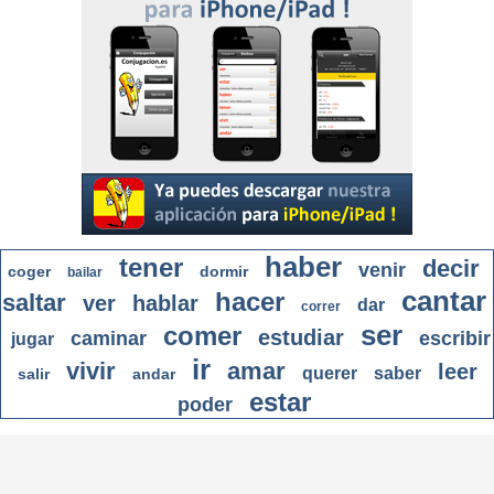
haber
tener
decir
venir
coger
dormir
bailar
cantar
hacer
saltar
ver
hablar
dar
correr
ser
comer
estudiar
caminar
escribir
jugar
ir
vivir
amar
leer
querer
saber
salir
andar
estar
poder