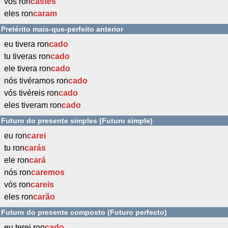
vós ron
castes
eles ron
caram
Pretérito mais-que-perfeito anterior
eu tivera ron
cado
tu tiveras ron
cado
ele tivera ron
cado
nós tivéramos ron
cado
vós tivéreis ron
cado
eles tiveram ron
cado
Futuro do presente simples (Futuro simple)
eu ron
carei
tu ron
carás
ele ron
cará
nós ron
caremos
vós ron
careis
eles ron
carão
Futuro do presente composto (Futuro perfecto)
eu terei ron
cado