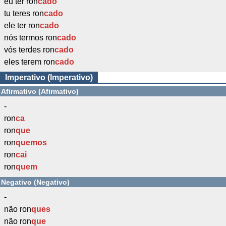
eu ter ron
cado
tu teres ron
cado
ele ter ron
cado
nós termos ron
cado
vós terdes ron
cado
eles terem ron
cado
Imperativo (Imperativo)
Afirmativo (Afirmativo)
-
ron
ca
ron
que
ron
quemos
ron
cai
ron
quem
Negativo (Negativo)
-
não ron
ques
não ron
que