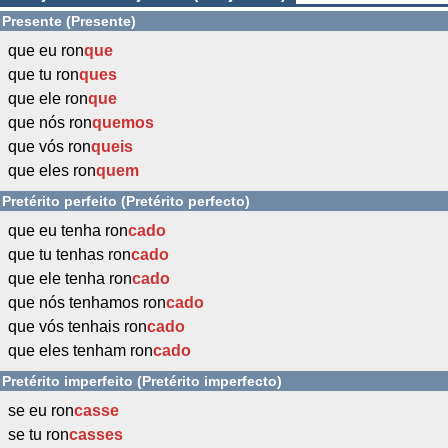
Presente (Presente)
que eu ron
que
que tu ron
ques
que ele ron
que
que nós ron
quemos
que vós ron
queis
que eles ron
quem
Pretérito perfeito (Pretérito perfecto)
que eu tenha ron
cado
que tu tenhas ron
cado
que ele tenha ron
cado
que nós tenhamos ron
cado
que vós tenhais ron
cado
que eles tenham ron
cado
Pretérito imperfeito (Pretérito imperfecto)
se eu ron
casse
se tu ron
casses