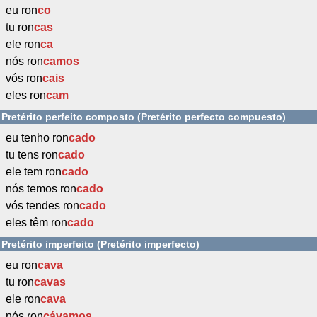
eu ron
co
tu ron
cas
ele ron
ca
nós ron
camos
vós ron
cais
eles ron
cam
Pretérito perfeito composto (Pretérito perfecto compuesto)
eu tenho ron
cado
tu tens ron
cado
ele tem ron
cado
nós temos ron
cado
vós tendes ron
cado
eles têm ron
cado
Pretérito imperfeito (Pretérito imperfecto)
eu ron
cava
tu ron
cavas
ele ron
cava
nós ron
cávamos