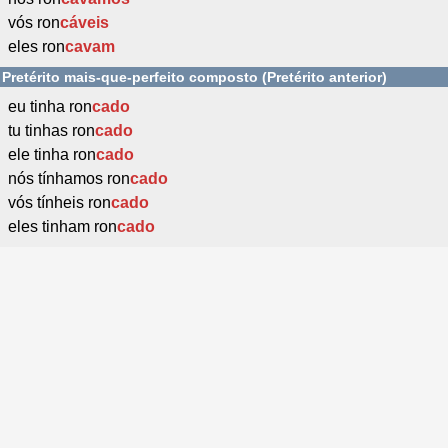
vós ron
cáveis
eles ron
cavam
Pretérito mais-que-perfeito composto (Pretérito anterior)
eu tinha ron
cado
tu tinhas ron
cado
ele tinha ron
cado
nós tínhamos ron
cado
vós tínheis ron
cado
eles tinham ron
cado