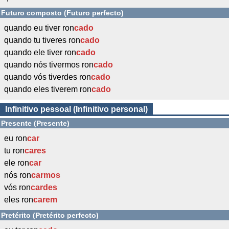
Futuro composto (Futuro perfecto)
quando eu tiver ron
cado
quando tu tiveres ron
cado
quando ele tiver ron
cado
quando nós tivermos ron
cado
quando vós tiverdes ron
cado
quando eles tiverem ron
cado
Infinitivo pessoal (Infinitivo personal)
Presente (Presente)
eu ron
car
tu ron
cares
ele ron
car
nós ron
carmos
vós ron
cardes
eles ron
carem
Pretérito (Pretérito perfecto)