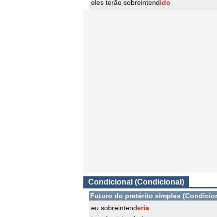
eles terão sobreintend
ido
Condicional (Condicional)
Futuro do pretérito simples (Condicio
eu sobreintend
eria