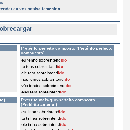
no
tender en voz pasiva femenino
obrecargar
Pretérito perfeito composto (Pretérito perfecto
compuesto)
eu tenho sobreintend
ido
tu tens sobreintend
ido
ele tem sobreintend
ido
nós temos sobreintend
ido
vós tendes sobreintend
ido
eles têm sobreintend
ido
to)
Pretérito mais-que-perfeito composto
(Pretérito anterior)
eu tinha sobreintend
ido
tu tinhas sobreintend
ido
ele tinha sobreintend
ido