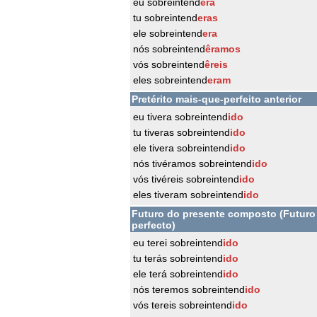
eu sobreintend
era
tu sobreintend
eras
ele sobreintend
era
nós sobreintend
êramos
vós sobreintend
êreis
eles sobreintend
eram
Pretérito mais-que-perfeito anterior
eu tivera sobreintend
ido
tu tiveras sobreintend
ido
ele tivera sobreintend
ido
nós tivéramos sobreintend
ido
vós tivéreis sobreintend
ido
eles tiveram sobreintend
ido
Futuro do presente composto (Futuro
perfecto)
eu terei sobreintend
ido
tu terás sobreintend
ido
ele terá sobreintend
ido
nós teremos sobreintend
ido
vós tereis sobreintend
ido