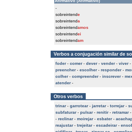
Afirmativo (Afirmativo)
-
sobreintend
e
sobreintend
a
sobreintend
amos
sobreintend
ei
sobreintend
am
Verbos a conjugación similar de s
foder
-
comer
-
dever
-
vender
-
viver
preencher
-
escolher
-
responder
-
mor
colher
-
compreender
-
inscrever
-
mex
atender
-
Otros verbos
trinar
-
garrotear
-
jarretar
-
torrejar
-
s
subfaturar
-
pulsar
-
renitir
-
retramar
-
reclinar
-
moirejar
-
esbater
-
acacha
reajustar
-
trejeitar
-
escadeirar
-
enso
nidificar
-
trocar
-
zingar-se
-
complica