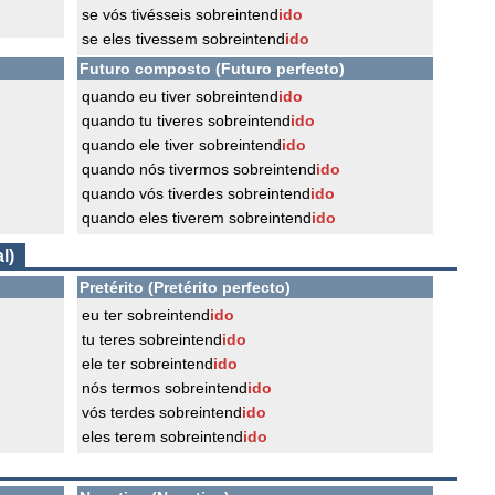
se vós tivésseis sobreintend
ido
se eles tivessem sobreintend
ido
Futuro composto (Futuro perfecto)
quando eu tiver sobreintend
ido
quando tu tiveres sobreintend
ido
quando ele tiver sobreintend
ido
quando nós tivermos sobreintend
ido
quando vós tiverdes sobreintend
ido
quando eles tiverem sobreintend
ido
l)
Pretérito (Pretérito perfecto)
eu ter sobreintend
ido
tu teres sobreintend
ido
ele ter sobreintend
ido
nós termos sobreintend
ido
vós terdes sobreintend
ido
eles terem sobreintend
ido