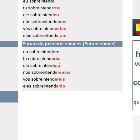
eu sobreintend
i
tu sobreintend
este
ele sobreintend
eu
nós sobreintend
emos
vós sobreintend
estes
eles sobreintend
eram
Futuro do presente simples (Futuro simple)
eu sobreintend
erei
h
tu sobreintend
erás
v
ele sobreintend
erá
nós sobreintend
eremos
vós sobreintend
ereis
c
eles sobreintend
erão
qu