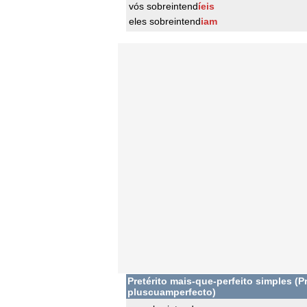
vós sobreintend
íeis
eles sobreintend
iam
Pretérito mais-que-perfeito simples (Pr
pluscuamperfecto)