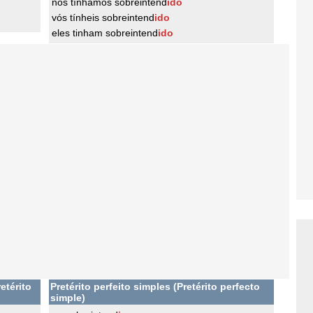
nós tínhamos sobreintend
ido
vós tínheis sobreintend
ido
eles tinham sobreintend
ido
etérito
Pretérito perfeito simples (Pretérito perfecto
simple)