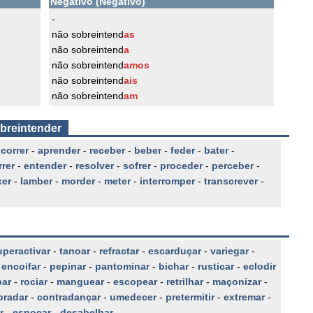
Negativo (Negativo)
-
não sobreintend
as
não sobreintend
a
não sobreintend
amos
não sobreintend
ais
não sobreintend
am
obreintender
-
correr
-
aprender
-
receber
-
beber
-
feder
-
bater
-
rer
-
entender
-
resolver
-
sofrer
-
proceder
-
perceber
-
er
-
lamber
-
morder
-
meter
-
interromper
-
transcrever
-
uperactivar
-
tanoar
-
refractar
-
escarduçar
-
variegar
-
-
encoifar
-
pepinar
-
pantominar
-
bichar
-
rusticar
-
eclodir
par
-
rociar
-
manguear
-
escopear
-
retrilhar
-
maçonizar
-
bradar
-
contradançar
-
umedecer
-
pretermitir
-
extremar
-
r
-
esnocar
-
desabelhar
-