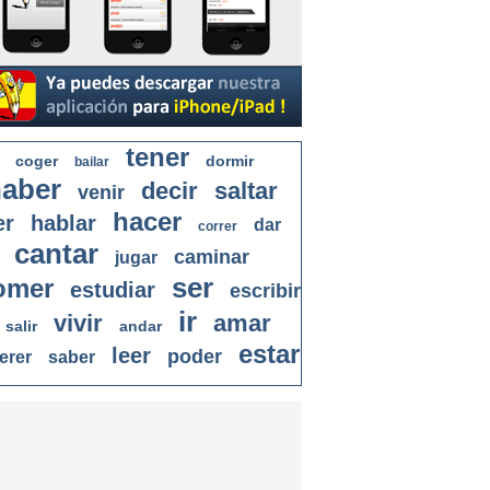
tener
coger
dormir
bailar
aber
decir
saltar
venir
hacer
er
hablar
dar
correr
cantar
caminar
jugar
ser
omer
estudiar
escribir
ir
vivir
amar
salir
andar
estar
leer
poder
erer
saber