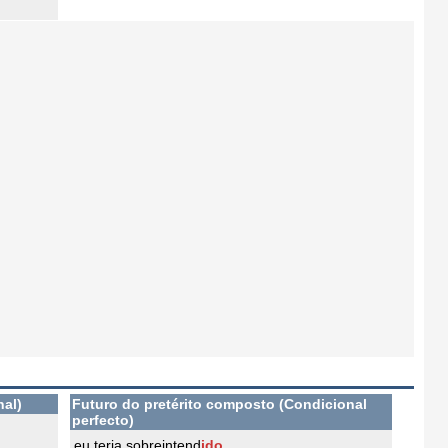
nal)
Futuro do pretérito composto (Condicional
perfecto)
eu teria sobreintend
ido