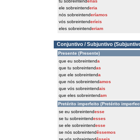
tu sobreintend
erias
ele sobreintend
eria
nós sobreintend
eríamos
vós sobreintend
eríeis
eles sobreintend
eriam
Conjuntivo / Subjuntivo (Subjuntiv
Presente (Presente)
que eu sobreintend
a
que tu sobreintend
as
que ele sobreintend
a
que nós sobreintend
amos
que vós sobreintend
ais
que eles sobreintend
am
Pretérito imperfeito (Pretérito imperfec
se eu sobreintend
esse
se tu sobreintend
esses
se ele sobreintend
esse
se nós sobreintend
êssemos
se vós sobreintend
êsseis