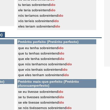
tu terias sobreintend
ido
ele teria sobreintend
ido
nós teríamos sobreintend
ido
vós teríeis sobreintend
ido
eles teriam sobreintend
ido
o)
Pretérito perfeito (Pretérito perfecto)
que eu tenha sobreintend
ido
que tu tenhas sobreintend
ido
que ele tenha sobreintend
ido
que nós tenhamos sobreintend
ido
que vós tenhais sobreintend
ido
que eles tenham sobreintend
ido
to)
Pretérito mais-que-perfeito (Pretérito
pluscuamperfecto)
se eu tivesse sobreintend
ido
se tu tivesses sobreintend
ido
se ele tivesse sobreintend
ido
se nós tivéssemos sobreintend
ido