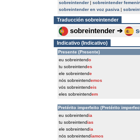
sobreintender
|
sobreintender femeni
sobreintender en voz pasiva
|
sobrein
Traducción
sobreintender
sobreintender ➔
s
Indicativo (Indicativo)
Presente (Presente)
eu sobreintend
o
tu sobreintend
es
ele sobreintend
e
nós sobreintend
emos
vós sobreintend
eis
eles sobreintend
em
Pretérito imperfeito (Pretérito imperfec
eu sobreintend
ia
tu sobreintend
ias
ele sobreintend
ia
nós sobreintend
íamos